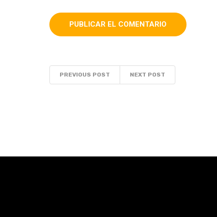
PREVIOUS POST
NEXT POST