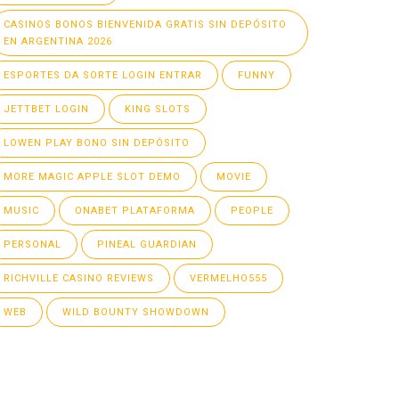
CASINOS BONOS BIENVENIDA GRATIS SIN DEPÓSITO
EN ARGENTINA 2026
ESPORTES DA SORTE LOGIN ENTRAR
FUNNY
JETTBET LOGIN
KING SLOTS
LOWEN PLAY BONO SIN DEPÓSITO
MORE MAGIC APPLE SLOT DEMO
MOVIE
MUSIC
ONABET PLATAFORMA
PEOPLE
PERSONAL
PINEAL GUARDIAN
RICHVILLE CASINO REVIEWS
VERMELHO555
WEB
WILD BOUNTY SHOWDOWN