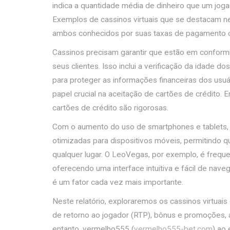
indica a quantidade média de dinheiro que um jog
Exemplos de cassinos virtuais que se destacam n
ambos conhecidos por suas taxas de pagamento c
Cassinos precisam garantir que estão em conformi
seus clientes. Isso inclui a verificação da idade
para proteger as informações financeiras dos u
papel crucial na aceitação de cartões de crédito. 
cartões de crédito são rigorosas.
Com o aumento do uso de smartphones e tablets, 
otimizadas para dispositivos móveis, permitindo 
qualquer lugar. O LeoVegas, por exemplo, é frequ
oferecendo uma interface intuitiva e fácil de nave
é um fator cada vez mais importante.
Neste relatório, exploraremos os cassinos virtua
de retorno ao jogador (RTP), bônus e promoções,
entanto, vermelho555 (
vermelho555-bet.com
) ao