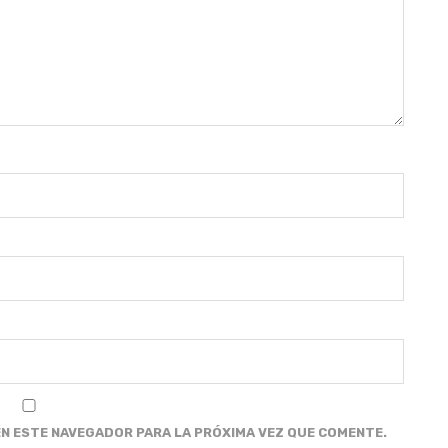
EN ESTE NAVEGADOR PARA LA PRÓXIMA VEZ QUE COMENTE.