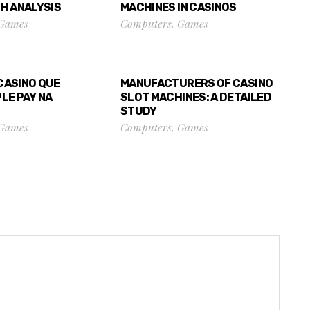
TH ANALYSIS
MACHINES IN CASINOS
 Games
Computers, Games
CASINO QUE
MANUFACTURERS OF CASINO
LE PAY NA
SLOT MACHINES: A DETAILED
STUDY
 Games
Computers, Games