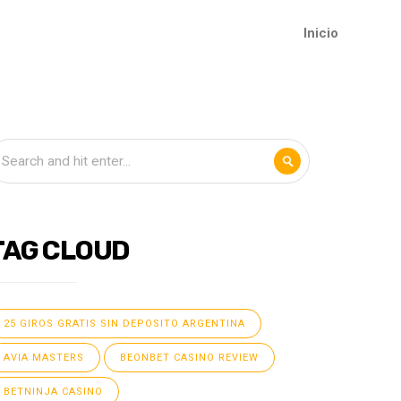
Inicio
TAG CLOUD
25 GIROS GRATIS SIN DEPOSITO ARGENTINA
AVIA MASTERS
BEONBET CASINO REVIEW
BETNINJA CASINO