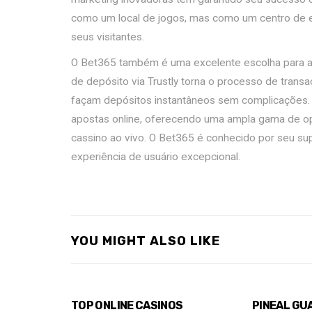
como um local de jogos, mas como um centro de 
seus visitantes.
O Bet365 também é uma excelente escolha para aq
de depósito via Trustly torna o processo de trans
façam depósitos instantâneos sem complicações.
apostas online, oferecendo uma ampla gama de op
cassino ao vivo. O Bet365 é conhecido por seu sup
experiência de usuário excepcional.
YOU MIGHT ALSO LIKE
TOP ONLINE CASINOS
PINEAL GUA