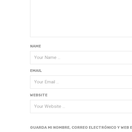
NAME
EMAIL
WEBSITE
GUARDA MI NOMBRE, CORREO ELECTRÓNICO Y WEB 