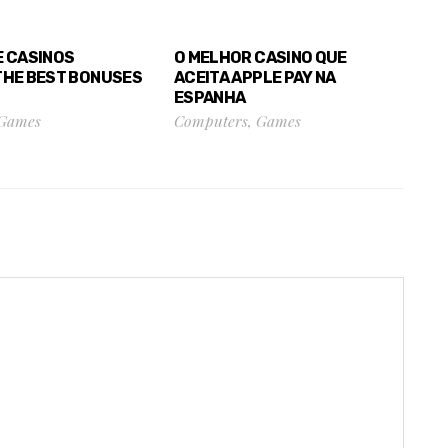
E CASINOS
O MELHOR CASINO QUE
THE BEST BONUSES
ACEITA APPLE PAY NA
ESPANHA
 Games
Computers, Games