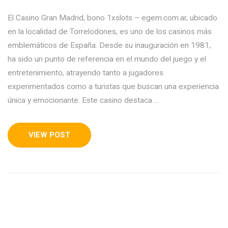
El Casino Gran Madrid, bono 1xslots – egem.com.ar, ubicado
en la localidad de Torrelodones, es uno de los casinos más
emblemáticos de España. Desde su inauguración en 1981,
ha sido un punto de referencia en el mundo del juego y el
entretenimiento, atrayendo tanto a jugadores
experimentados como a turistas que buscan una experiencia
única y emocionante. Este casino destaca …
VIEW POST