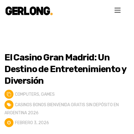
El Casino Gran Madrid: Un
Destino de Entretenimiento y
Diversión
COMPUTERS, GAMES
CASINOS BONOS BIENVENIDA GRATIS SIN DEPÓSITO EN
ARGENTINA 2026
FEBRERO 3, 2026