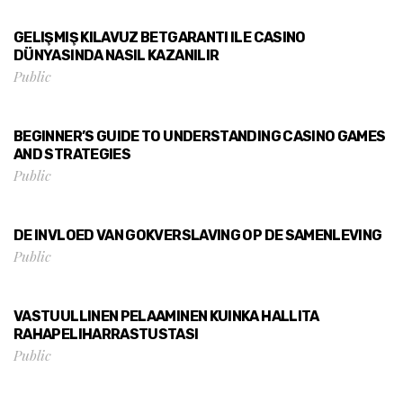
GELIŞMIŞ KILAVUZ BETGARANTI ILE CASINO
DÜNYASINDA NASIL KAZANILIR
Public
BEGINNER’S GUIDE TO UNDERSTANDING CASINO GAMES
AND STRATEGIES
Public
DE INVLOED VAN GOKVERSLAVING OP DE SAMENLEVING
Public
VASTUULLINEN PELAAMINEN KUINKA HALLITA
RAHAPELIHARRASTUSTASI
Public