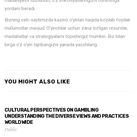
madaniyatni tushunish, o’z imkoniyatlaringizni oshirishga
yordam beradi.
Bizning veb-saytimizda kazino o’yinlari haqida ko’plab foydali
ma’lumotlar mavjud. O’yinchilar uchun zarur bo’lgan resurslar,
maslahatlar va strategiyalarni topishingiz mumkin. Biz bilan
birga o’z o’yin tajribangizni yanada yaxshilang.
YOU MIGHT ALSO LIKE
CULTURAL PERSPECTIVES ON GAMBLING
UNDERSTANDING THE DIVERSE VIEWS AND PRACTICES
WORLDWIDE
Public