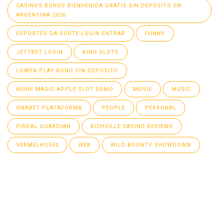
CASINOS BONOS BIENVENIDA GRATIS SIN DEPÓSITO EN
ARGENTINA 2026
ESPORTES DA SORTE LOGIN ENTRAR
FUNNY
JETTBET LOGIN
KING SLOTS
LOWEN PLAY BONO SIN DEPÓSITO
MORE MAGIC APPLE SLOT DEMO
MOVIE
MUSIC
ONABET PLATAFORMA
PEOPLE
PERSONAL
PINEAL GUARDIAN
RICHVILLE CASINO REVIEWS
VERMELHO555
WEB
WILD BOUNTY SHOWDOWN