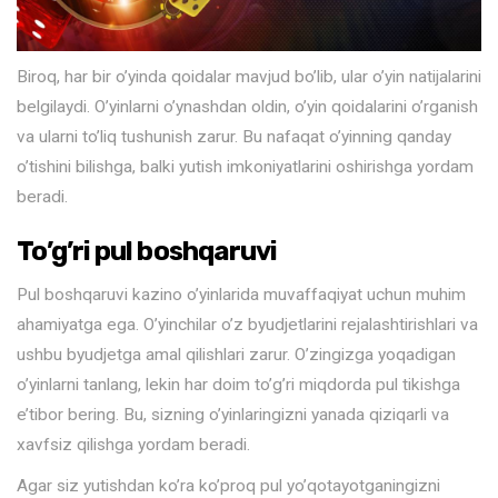
Biroq, har bir o’yinda qoidalar mavjud bo’lib, ular o’yin natijalarini
belgilaydi. O’yinlarni o’ynashdan oldin, o’yin qoidalarini o’rganish
va ularni to’liq tushunish zarur. Bu nafaqat o’yinning qanday
o’tishini bilishga, balki yutish imkoniyatlarini oshirishga yordam
beradi.
To’g’ri pul boshqaruvi
Pul boshqaruvi kazino o’yinlarida muvaffaqiyat uchun muhim
ahamiyatga ega. O’yinchilar o’z byudjetlarini rejalashtirishlari va
ushbu byudjetga amal qilishlari zarur. O’zingizga yoqadigan
o’yinlarni tanlang, lekin har doim to’g’ri miqdorda pul tikishga
e’tibor bering. Bu, sizning o’yinlaringizni yanada qiziqarli va
xavfsiz qilishga yordam beradi.
Agar siz yutishdan ko’ra ko’proq pul yo’qotayotganingizni