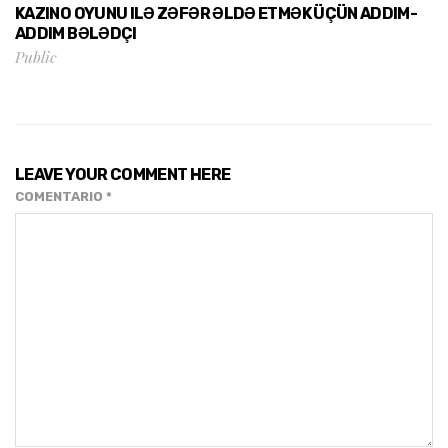
KAZINO OYUNU ILƏ ZƏFƏR ƏLDƏ ETMƏK ÜÇÜN ADDIM-
ADDIM BƏLƏDÇI
Public
LEAVE YOUR COMMENT HERE
COMENTARIO
*