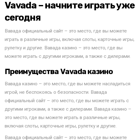
Vavada – начните играть уже
сегодня
Вавада официальный сайт – это место, где вы можете
играть в различные игры, включая слоты, карточные игры,
рулетку и другие. Вавада казино – это место, где вы
можете играть с другими игроками, а также с дилерами.
Преимущества Vavada казино
Вавада казино – это место, где вы можете насладиться
игрой, не беспокоясь о безопасности. Вавада
официальный сайт – это место, где вы можете играть с
другими игроками, а также с дилерами. Вавада казино –
это место, где вы можете играть в различные игры,
включая слоты, карточные игры, рулетку и другие.
Вавада официальный сайт – это место, где вы можете