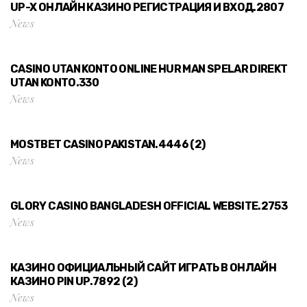
UP-X ОНЛАЙН КАЗИНО РЕГИСТРАЦИЯ И ВХОД.2807
News
CASINO UTAN KONTO ONLINE HUR MAN SPELAR DIREKT
UTAN KONTO.330
News
MOSTBET CASINO PAKISTAN.4446 (2)
News
GLORY CASINO BANGLADESH OFFICIAL WEBSITE.2753
News
КАЗИНО ОФИЦИАЛЬНЫЙ САЙТ ИГРАТЬ В ОНЛАЙН
КАЗИНО PIN UP.7892 (2)
News