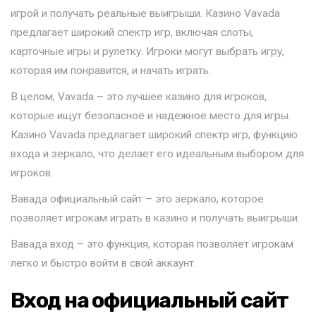
игрой и получать реальные выигрыши. Казино Vavada
предлагает широкий спектр игр, включая слоты,
карточные игры и рулетку. Игроки могут выбрать игру,
которая им понравится, и начать играть.
В целом, Vavada – это лучшее казино для игроков,
которые ищут безопасное и надежное место для игры.
Казино Vavada предлагает широкий спектр игр, функцию
входа и зеркало, что делает его идеальным выбором для
игроков.
Вавада официальный сайт – это зеркало, которое
позволяет игрокам играть в казино и получать выигрыши.
Вавада вход – это функция, которая позволяет игрокам
легко и быстро войти в свой аккаунт.
Вход на официальный сайт