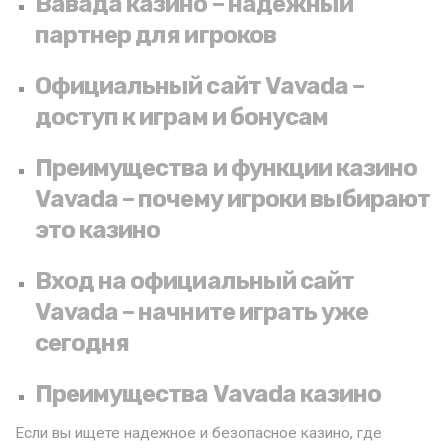
Вавада казино – надежный
партнер для игроков
Официальный сайт Vavada –
доступ к играм и бонусам
Преимущества и функции казино
Vavada – почему игроки выбирают
это казино
Вход на официальный сайт
Vavada – начните играть уже
сегодня
Преимущества Vavada казино
Если вы ищете надежное и безопасное казино, где