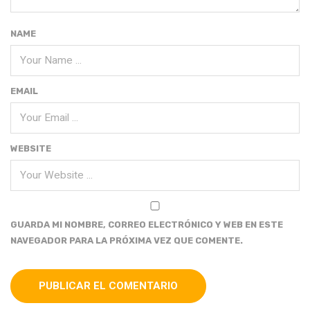
NAME
EMAIL
WEBSITE
GUARDA MI NOMBRE, CORREO ELECTRÓNICO Y WEB EN ESTE
NAVEGADOR PARA LA PRÓXIMA VEZ QUE COMENTE.