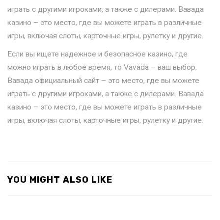
играть с другими игроками, а также с дилерами. Вавада
казино – это место, где вы можете играть в различные
игры, включая слоты, карточные игры, рулетку и другие.
Если вы ищете надежное и безопасное казино, где
можно играть в любое время, то Vavada – ваш выбор.
Вавада официальный сайт – это место, где вы можете
играть с другими игроками, а также с дилерами. Вавада
казино – это место, где вы можете играть в различные
игры, включая слоты, карточные игры, рулетку и другие.
YOU MIGHT ALSO LIKE