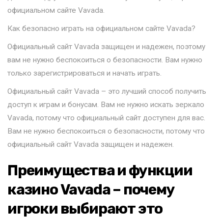
официальном сайте Vavada.
Как безопасно играть на официальном сайте Vavada?
Официальный сайт Vavada защищен и надежен, поэтому
вам не нужно беспокоиться о безопасности. Вам нужно
только зарегистрироваться и начать играть.
Официальный сайт Vavada – это лучший способ получить
доступ к играм и бонусам. Вам не нужно искать зеркало
Vavada, потому что официальный сайт доступен для вас.
Вам не нужно беспокоиться о безопасности, потому что
официальный сайт Vavada защищен и надежен.
Преимущества и функции
казино Vavada – почему
игроки выбирают это