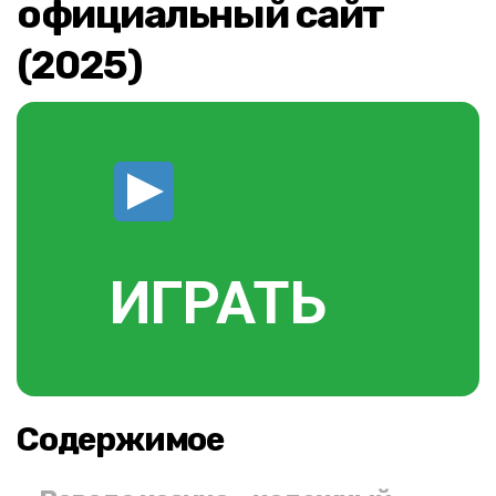
официальный сайт
(2025)
ИГРАТЬ
Содержимое