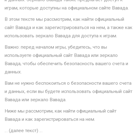
играм, которые доступны на официальном сайте Вавада.
В этом тексте мы рассмотрим, как найти официальный
сайт Вавада и как зарегистрироваться на нем, а также как
использовать зеркало Вавада для доступа к играм.
Важно: перед началом игры, убедитесь, что вы
используете официальный сайт Вавада или зеркало
Вавада, чтобы обеспечить безопасность вашего счета и
данных.
Вам не нужно беспокоиться о безопасности вашего счета
и данных, если вы будете использовать официальный сайт
Вавада или зеркало Вавада.
Ниже мы рассмотрим, как найти официальный сайт
Вавада и как зарегистрироваться на нем.
… (далее текст) …