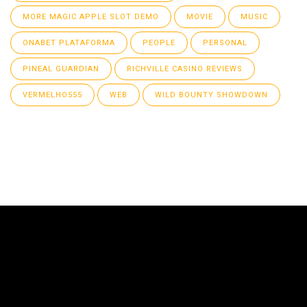
MORE MAGIC APPLE SLOT DEMO
MOVIE
MUSIC
ONABET PLATAFORMA
PEOPLE
PERSONAL
PINEAL GUARDIAN
RICHVILLE CASINO REVIEWS
VERMELHO555
WEB
WILD BOUNTY SHOWDOWN