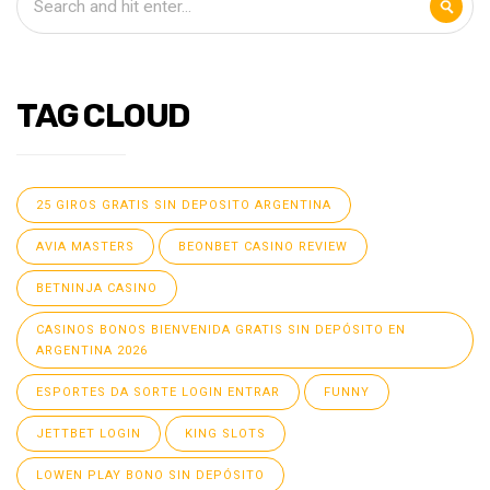
TAG CLOUD
25 GIROS GRATIS SIN DEPOSITO ARGENTINA
AVIA MASTERS
BEONBET CASINO REVIEW
BETNINJA CASINO
CASINOS BONOS BIENVENIDA GRATIS SIN DEPÓSITO EN
ARGENTINA 2026
ESPORTES DA SORTE LOGIN ENTRAR
FUNNY
JETTBET LOGIN
KING SLOTS
LOWEN PLAY BONO SIN DEPÓSITO