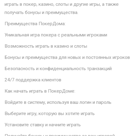
играть в покер, казино, слоты и другие игры, а также
получать бонусы и преимущества.
Преимущества ПокерДома:
Уникальная игра покера с реальными игроками
Возможность играть в казино и слоты
Бонусы и преимущества для новых и постоянных игроков
Безопасность и конфиденциальность транзакций
24/7 поддержка клиентов
Как начать играть в ПокерДоме:
Войдите в систему, используя ваш логин и пароль
Выберите игру, которую вы хотите играть
Установите ставку и начните играть