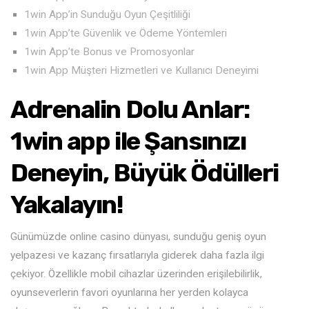
1win App’in Sunduğu Oyun Çeşitliliği
1win App’te Güvenlik ve Ödeme Yöntemleri
1win App’te Bonus ve Promosyonlar
1win App Müşteri Hizmetleri ve Kullanıcı Deneyimi
Adrenalin Dolu Anlar:
1win app ile Şansınızı
Deneyin, Büyük Ödülleri
Yakalayın!
Günümüzde online casino dünyası, sunduğu geniş oyun
yelpazesi ve kazanç fırsatlarıyla giderek daha fazla ilgi
çekiyor. Özellikle mobil cihazlar üzerinden erişilebilirlik,
oyunseverlerin favori oyunlarına her yerden kolayca