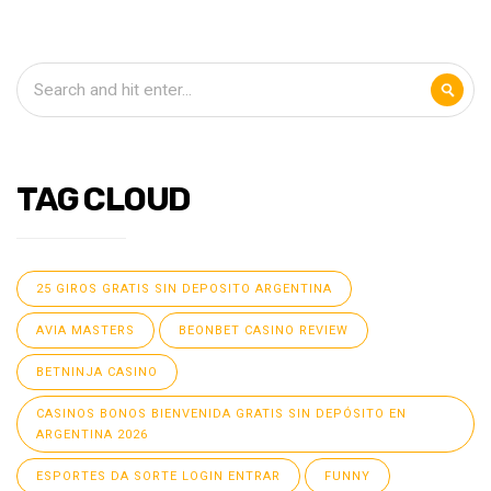
TAG CLOUD
25 GIROS GRATIS SIN DEPOSITO ARGENTINA
AVIA MASTERS
BEONBET CASINO REVIEW
BETNINJA CASINO
CASINOS BONOS BIENVENIDA GRATIS SIN DEPÓSITO EN
ARGENTINA 2026
ESPORTES DA SORTE LOGIN ENTRAR
FUNNY