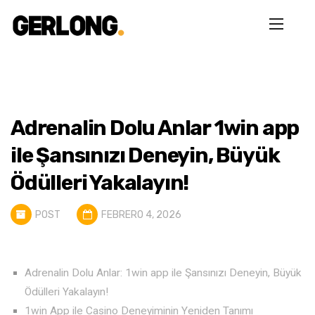
Adrenalin Dolu Anlar 1win app
ile Şansınızı Deneyin, Büyük
Ödülleri Yakalayın!
POST
FEBRERO 4, 2026
Adrenalin Dolu Anlar: 1win app ile Şansınızı Deneyin, Büyük
Ödülleri Yakalayın!
1win App ile Casino Deneyiminin Yeniden Tanımı