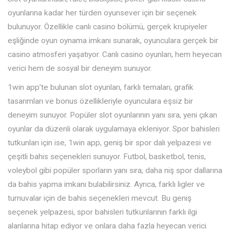
oyunlarına kadar her türden oyunsever için bir seçenek
bulunuyor. Özellikle canlı casino bölümü, gerçek krupiyeler
eşliğinde oyun oynama imkanı sunarak, oyunculara gerçek bir
casino atmosferi yaşatıyor. Canlı casino oyunları, hem heyecan
verici hem de sosyal bir deneyim sunuyor.
1win app’te bulunan slot oyunları, farklı temaları, grafik
tasarımları ve bonus özellikleriyle oyunculara eşsiz bir
deneyim sunuyor. Popüler slot oyunlarının yanı sıra, yeni çıkan
oyunlar da düzenli olarak uygulamaya ekleniyor. Spor bahisleri
tutkunları için ise, 1win app, geniş bir spor dalı yelpazesi ve
çeşitli bahis seçenekleri sunuyor. Futbol, basketbol, tenis,
voleybol gibi popüler sporların yanı sıra, daha niş spor dallarına
da bahis yapma imkanı bulabilirsiniz. Ayrıca, farklı ligler ve
turnuvalar için de bahis seçenekleri mevcut. Bu geniş
seçenek yelpazesi, spor bahisleri tutkunlarının farklı ilgi
alanlarına hitap ediyor ve onlara daha fazla heyecan verici