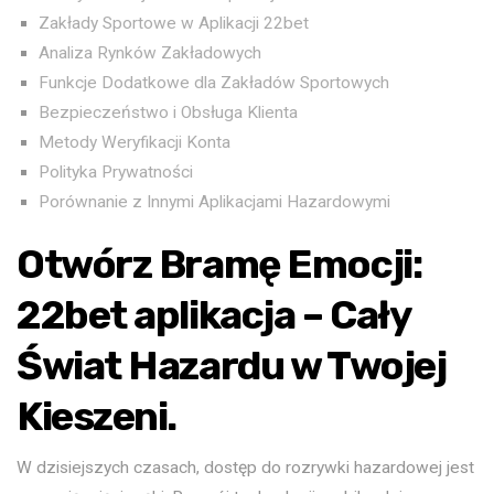
Zakłady Sportowe w Aplikacji 22bet
Analiza Rynków Zakładowych
Funkcje Dodatkowe dla Zakładów Sportowych
Bezpieczeństwo i Obsługa Klienta
Metody Weryfikacji Konta
Polityka Prywatności
Porównanie z Innymi Aplikacjami Hazardowymi
Otwórz Bramę Emocji:
22bet aplikacja – Cały
Świat Hazardu w Twojej
Kieszeni.
W dzisiejszych czasach, dostęp do rozrywki hazardowej jest