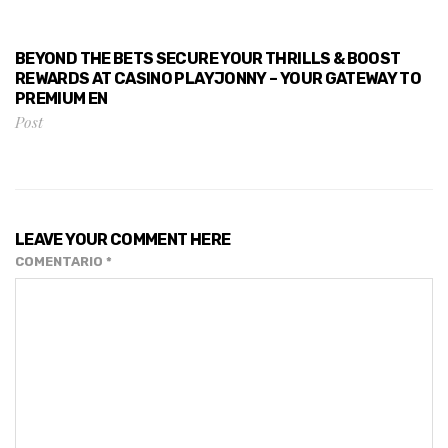
BEYOND THE BETS SECURE YOUR THRILLS & BOOST
REWARDS AT CASINO PLAYJONNY – YOUR GATEWAY TO
PREMIUM EN
Post
LEAVE YOUR COMMENT HERE
COMENTARIO
*