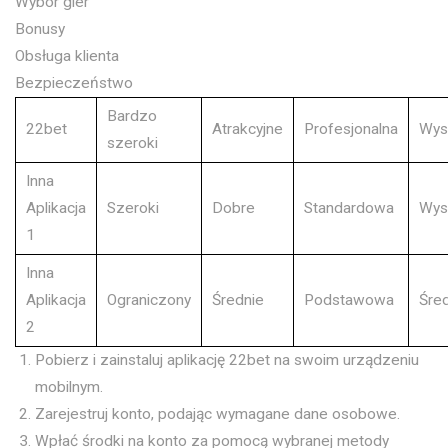
Wybór gier
Bonusy
Obsługa klienta
Bezpieczeństwo
Bardzo
22bet
Atrakcyjne
Profesjonalna
Wys
szeroki
Inna
Aplikacja
Szeroki
Dobre
Standardowa
Wys
1
Inna
Aplikacja
Ograniczony
Średnie
Podstawowa
Śred
2
Pobierz i zainstaluj aplikację 22bet na swoim urządzeniu
mobilnym.
Zarejestruj konto, podając wymagane dane osobowe.
Wpłać środki na konto za pomocą wybranej metody