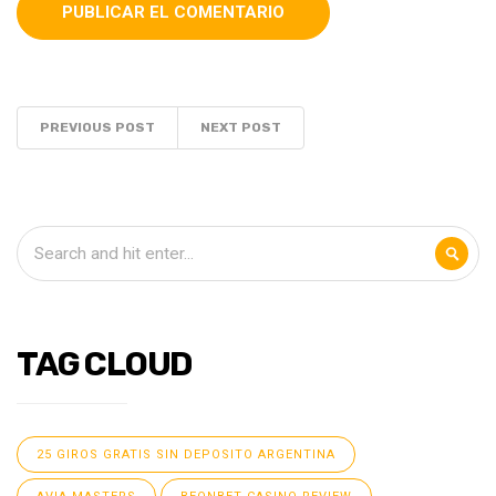
PREVIOUS POST
NEXT POST
TAG CLOUD
25 GIROS GRATIS SIN DEPOSITO ARGENTINA