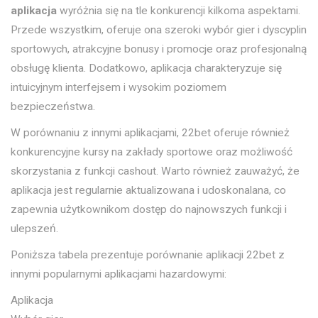
aplikacja
wyróżnia się na tle konkurencji kilkoma aspektami.
Przede wszystkim, oferuje ona szeroki wybór gier i dyscyplin
sportowych, atrakcyjne bonusy i promocje oraz profesjonalną
obsługę klienta. Dodatkowo, aplikacja charakteryzuje się
intuicyjnym interfejsem i wysokim poziomem
bezpieczeństwa.
W porównaniu z innymi aplikacjami, 22bet oferuje również
konkurencyjne kursy na zakłady sportowe oraz możliwość
skorzystania z funkcji cashout. Warto również zauważyć, że
aplikacja jest regularnie aktualizowana i udoskonalana, co
zapewnia użytkownikom dostęp do najnowszych funkcji i
ulepszeń.
Poniższa tabela prezentuje porównanie aplikacji 22bet z
innymi popularnymi aplikacjami hazardowymi:
Aplikacja