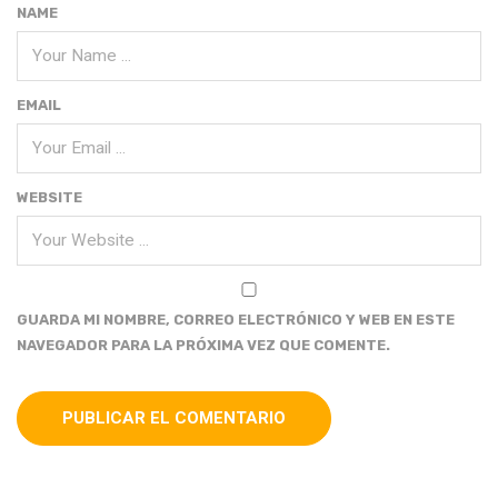
NAME
EMAIL
WEBSITE
GUARDA MI NOMBRE, CORREO ELECTRÓNICO Y WEB EN ESTE
NAVEGADOR PARA LA PRÓXIMA VEZ QUE COMENTE.