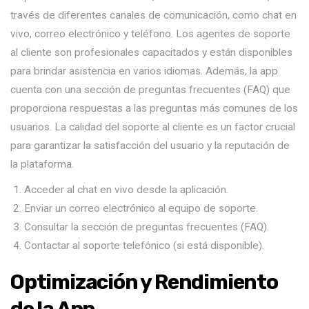
través de diferentes canales de comunicación, como chat en
vivo, correo electrónico y teléfono. Los agentes de soporte
al cliente son profesionales capacitados y están disponibles
para brindar asistencia en varios idiomas. Además, la app
cuenta con una sección de preguntas frecuentes (FAQ) que
proporciona respuestas a las preguntas más comunes de los
usuarios. La calidad del soporte al cliente es un factor crucial
para garantizar la satisfacción del usuario y la reputación de
la plataforma.
Acceder al chat en vivo desde la aplicación.
Enviar un correo electrónico al equipo de soporte.
Consultar la sección de preguntas frecuentes (FAQ).
Contactar al soporte telefónico (si está disponible).
Optimización y Rendimiento