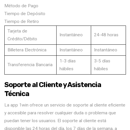
Método de Pago
Tiempo de Depósito
Tiempo de Retiro
Tarjeta de
Instantáneo
24-48 horas
Crédito/Débito
Billetera Electrónica
Instantáneo
Instantáneo
1-3 días
3-5 días
Transferencia Bancaria
hábiles
hábiles
Soporte al Cliente y Asistencia
Técnica
La app 1win ofrece un servicio de soporte al cliente eficiente
y accesible para resolver cualquier duda o problema que
puedan tener los usuarios. El soporte al cliente está
disponible las 24 horas del día, los 7 días de la semana, a