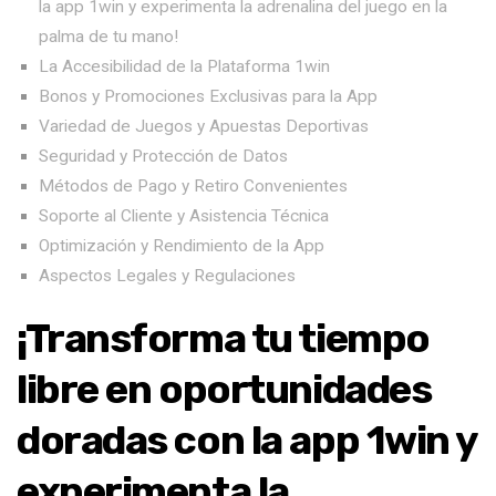
la app 1win y experimenta la adrenalina del juego en la
palma de tu mano!
La Accesibilidad de la Plataforma 1win
Bonos y Promociones Exclusivas para la App
Variedad de Juegos y Apuestas Deportivas
Seguridad y Protección de Datos
Métodos de Pago y Retiro Convenientes
Soporte al Cliente y Asistencia Técnica
Optimización y Rendimiento de la App
Aspectos Legales y Regulaciones
¡Transforma tu tiempo
libre en oportunidades
doradas con la app 1win y
experimenta la