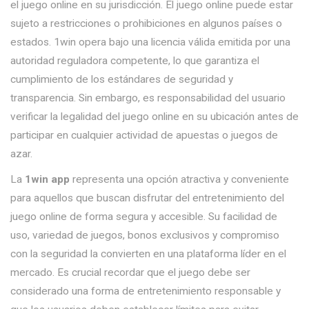
el juego online en su jurisdicción. El juego online puede estar
sujeto a restricciones o prohibiciones en algunos países o
estados. 1win opera bajo una licencia válida emitida por una
autoridad reguladora competente, lo que garantiza el
cumplimiento de los estándares de seguridad y
transparencia. Sin embargo, es responsabilidad del usuario
verificar la legalidad del juego online en su ubicación antes de
participar en cualquier actividad de apuestas o juegos de
azar.
La
1win app
representa una opción atractiva y conveniente
para aquellos que buscan disfrutar del entretenimiento del
juego online de forma segura y accesible. Su facilidad de
uso, variedad de juegos, bonos exclusivos y compromiso
con la seguridad la convierten en una plataforma líder en el
mercado. Es crucial recordar que el juego debe ser
considerado una forma de entretenimiento responsable y