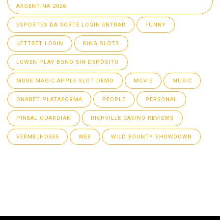
ARGENTINA 2026
ESPORTES DA SORTE LOGIN ENTRAR
FUNNY
JETTBET LOGIN
KING SLOTS
LOWEN PLAY BONO SIN DEPÓSITO
MORE MAGIC APPLE SLOT DEMO
MOVIE
MUSIC
ONABET PLATAFORMA
PEOPLE
PERSONAL
PINEAL GUARDIAN
RICHVILLE CASINO REVIEWS
VERMELHO555
WEB
WILD BOUNTY SHOWDOWN