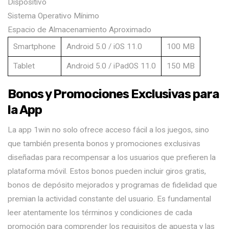
Dispositivo
Sistema Operativo Mínimo
Espacio de Almacenamiento Aproximado
Smartphone
Android 5.0 / iOS 11.0
100 MB
Tablet
Android 5.0 / iPadOS 11.0
150 MB
Bonos y Promociones Exclusivas para
la App
La app 1win no solo ofrece acceso fácil a los juegos, sino
que también presenta bonos y promociones exclusivas
diseñadas para recompensar a los usuarios que prefieren la
plataforma móvil. Estos bonos pueden incluir giros gratis,
bonos de depósito mejorados y programas de fidelidad que
premian la actividad constante del usuario. Es fundamental
leer atentamente los términos y condiciones de cada
promoción para comprender los requisitos de apuesta y las