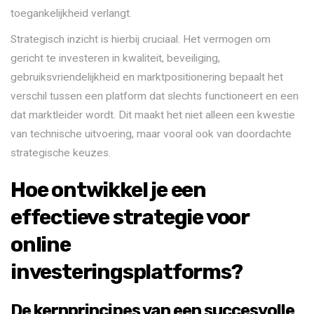
toegankelijkheid verlangt.
Strategisch inzicht is hierbij cruciaal. Het vermogen om
gericht te investeren in kwaliteit, beveiliging,
gebruiksvriendelijkheid en marktpositionering bepaalt het
verschil tussen een platform dat slechts functioneert en een
dat marktleider wordt. Dit maakt het niet alleen een kwestie
van technische uitvoering, maar vooral ook van doordachte
strategische keuzes.
Hoe ontwikkel je een
effectieve strategie voor
online
investeringsplatforms?
De kernprincipes van een succesvolle