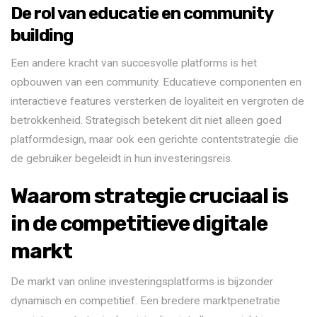
De rol van educatie en community
building
Een andere kracht van succesvolle platforms is het
opbouwen van een community. Educatieve componenten en
interactieve features versterken de loyaliteit en vergroten de
betrokkenheid. Strategisch betekent dit niet alleen goed
platformdesign, maar ook een gerichte contentstrategie die
de gebruiker begeleidt in hun investeringsreis.
Waarom strategie cruciaal is
in de competitieve digitale
markt
De markt van online investeringsplatforms is bijzonder
dynamisch en competitief. Een bredere marktpenetratie