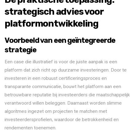
strategisch advies voor
platformontwikkeling
Voorbeeld van een geïntegreerde
strategie
Een case die illustratief is voor de juiste aanpak is een
platform dat zich richt op duurzame investeringen. Door te
investeren in een robuust certificeringsproces en
transparante communicatie, bouwt het platform aan een
betrouwbare reputatie bij investeerders die maatschappelijk
verantwoord willen beleggen. Daarnaast worden slimme
algoritmes ingezet om projecten te matchen met
investeerdersprofielen, waardoor de betrokkenheid en
rendementen toenemen.