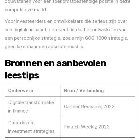
bouwstenen voor een toekomstbestendige positie in deze
competitieve markt.
Voor investeerders en ontwikkelaars die serieus zijn over
hun digitale initiatief, betekent dit dat het ontwikkelen van
een persoonlijke strategie, zoals mijn GOO 1000 strategie,
geen luxe maar een absolute must is.
Bronnen en aanbevolen
leestips
Onderwerp
Bron / Verbinding
Digitale transformatie
Gartner Research, 2022
in finance
Data-driven
Fintech Weekly, 2023
investment strategies