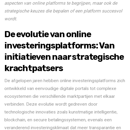
aspecten van online platforms te begrijpen, maar ook de
strategische keuzes die bepalen of een platform succesvol
wordt.
De evolutie van online
investeringsplatforms: Van
initiatieven naar strategische
krachtpatsers
De afgelopen jaren hebben online investeringsplatforms zich
ontwikkeld van eenvoudige digitale portals tot complexe
ecosystemen die verschillende marktpartijen met elkaar
verbinden. Deze evolutie wordt gedreven door
technologische innovaties zoals kunstmatige intelligentie,
blockchain, en secure betalingssystemen, evenals een
veranderend investeringsklimaat dat meer transparantie en