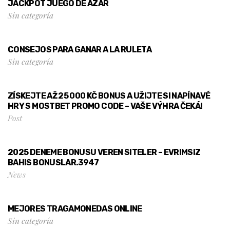
JACKPOT JUEGO DE AZAR
Sin categoría
CONSEJOS PARA GANAR A LA RULETA
Sin categoría
ZÍSKEJTE AŽ 25 000 KČ BONUS A UŽIJTE SI NAPÍNAVÉ
HRY S MOSTBET PROMO CODE – VAŠE VÝHRA ČEKÁ!
Post
2025 DENEME BONUSU VEREN SITELER – EVRIMSIZ
BAHIS BONUSLAR.3947
News
MEJORES TRAGAMONEDAS ONLINE
Sin categoría