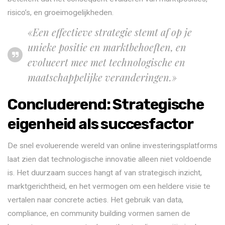
risico’s, en groeimogelijkheden.
«Een effectieve strategie stemt af op je
unieke positie en marktbehoeften, en
evolueert mee met technologische en
maatschappelijke veranderingen.»
Concluderend: Strategische
eigenheid als succesfactor
De snel evoluerende wereld van online investeringsplatforms
laat zien dat technologische innovatie alleen niet voldoende
is. Het duurzaam succes hangt af van strategisch inzicht,
marktgerichtheid, en het vermogen om een heldere visie te
vertalen naar concrete acties. Het gebruik van data,
compliance, en community building vormen samen de