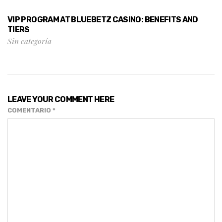
VIP PROGRAM AT BLUEBETZ CASINO: BENEFITS AND
TIERS
Sin categoría
LEAVE YOUR COMMENT HERE
COMENTARIO
*