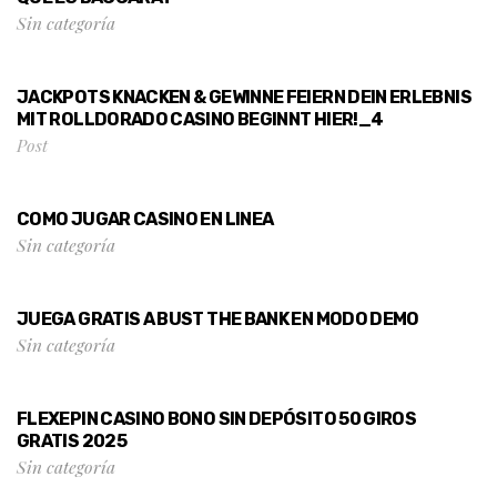
Sin categoría
JACKPOTS KNACKEN & GEWINNE FEIERN DEIN ERLEBNIS
MIT ROLLDORADO CASINO BEGINNT HIER!_4
Post
COMO JUGAR CASINO EN LINEA
Sin categoría
JUEGA GRATIS A BUST THE BANK EN MODO DEMO
Sin categoría
FLEXEPIN CASINO BONO SIN DEPÓSITO 50 GIROS
GRATIS 2025
Sin categoría