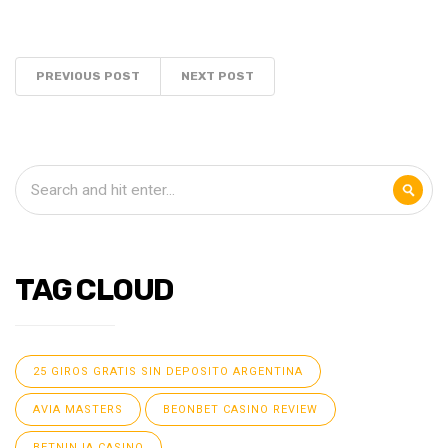
PREVIOUS POST
NEXT POST
TAG CLOUD
25 GIROS GRATIS SIN DEPOSITO ARGENTINA
AVIA MASTERS
BEONBET CASINO REVIEW
BETNINJA CASINO