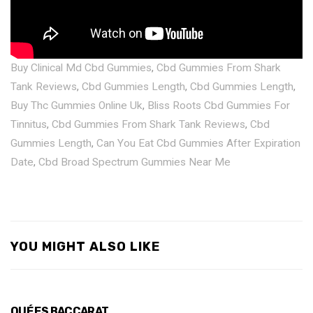
Buy Clinical Md Cbd Gummies
,
Cbd Gummies From Shark
Tank Reviews
,
Cbd Gummies Length
,
Cbd Gummies Length
,
Buy Thc Gummies Online Uk
,
Bliss Roots Cbd Gummies For
Tinnitus
,
Cbd Gummies From Shark Tank Reviews
,
Cbd
Gummies Length
,
Can You Eat Cbd Gummies After Expiration
Date
,
Cbd Broad Spectrum Gummies Near Me
YOU MIGHT ALSO LIKE
QUÉ ES BACCARAT