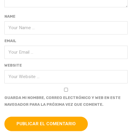
NAME
EMAIL
WEBSITE
GUARDA MI NOMBRE, CORREO ELECTRÓNICO Y WEB EN ESTE
NAVEGADOR PARA LA PRÓXIMA VEZ QUE COMENTE.