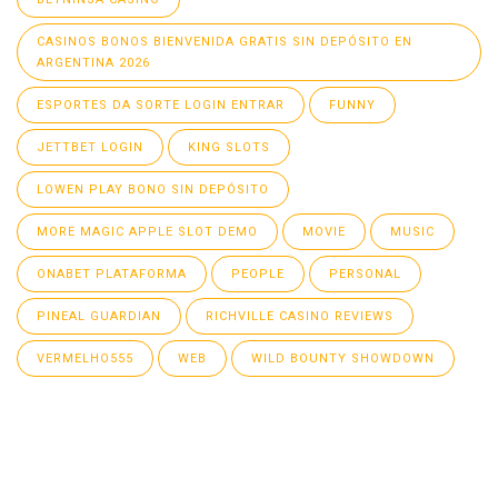
CASINOS BONOS BIENVENIDA GRATIS SIN DEPÓSITO EN
ARGENTINA 2026
ESPORTES DA SORTE LOGIN ENTRAR
FUNNY
JETTBET LOGIN
KING SLOTS
LOWEN PLAY BONO SIN DEPÓSITO
MORE MAGIC APPLE SLOT DEMO
MOVIE
MUSIC
ONABET PLATAFORMA
PEOPLE
PERSONAL
PINEAL GUARDIAN
RICHVILLE CASINO REVIEWS
VERMELHO555
WEB
WILD BOUNTY SHOWDOWN