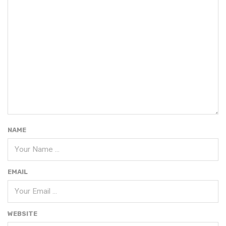
NAME
EMAIL
WEBSITE