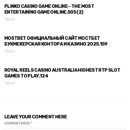
PLINKO CASINO GAME ONLINE – THE MOST
ENTERTAINING GAME ONLINE.505 (2)
News
MOSTBET ОФИЦИАЛЬНЫЙ САЙТ МОСТБЕТ
БУКМЕКЕРСКАЯ КОНТОРА И КАЗИНО 2025.159
News
ROYAL REELS CASINO AUSTRALIA HIGHEST RTP SLOT
GAMES TO PLAY.124
News
LEAVE YOUR COMMENT HERE
COMENTARIO
*