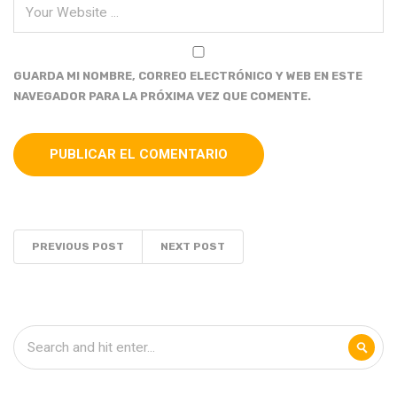
GUARDA MI NOMBRE, CORREO ELECTRÓNICO Y WEB EN ESTE
NAVEGADOR PARA LA PRÓXIMA VEZ QUE COMENTE.
PREVIOUS POST
NEXT POST