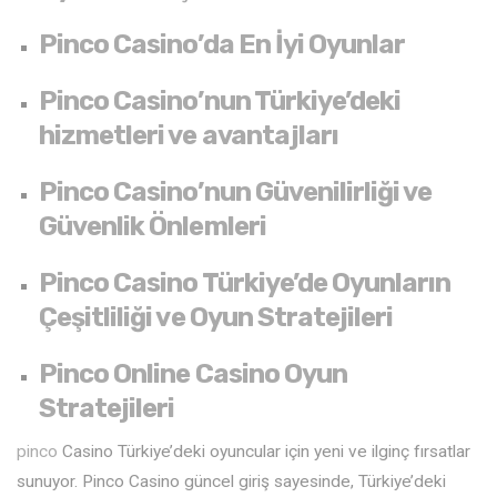
Pinco Casino’da En İyi Oyunlar
Pinco Casino’nun Türkiye’deki
hizmetleri ve avantajları
Pinco Casino’nun Güvenilirliği ve
Güvenlik Önlemleri
Pinco Casino Türkiye’de Oyunların
Çeşitliliği ve Oyun Stratejileri
Pinco Online Casino Oyun
Stratejileri
pinco
Casino Türkiye’deki oyuncular için yeni ve ilginç fırsatlar
sunuyor. Pinco Casino güncel giriş sayesinde, Türkiye’deki