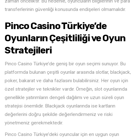
zaman önceliktir. Bu nedenle, oyuncuların bilgilerinin ve para
transferlerinin güvenliği konusunda endişeleri olmamalıdır.
Pinco Casino Türkiye’de
Oyunların Çeşitliliği ve Oyun
Stratejileri
Pinco Casino Türkiye’de geniş bir oyun seçimi sunuyor. Bu
platformda bulunan çeşitli oyunlar arasında slotlar, blackjack,
poker, bakarat ve daha fazlasını bulabilirsiniz. Her oyun için
özel stratejiler ve teknikler vardır. Örneğin, slot oyunlarında
genellikle yatırımların dengeli dağılımı ve uzun süreli oyun
stratejisi önemlidir. Blackjack oyunlarında ise kartların
değerlerini doğru şekilde değerlendirmeniz ve riski
yönetmeniz gerekmektedir.
Pinco Casino Türkiye’deki oyuncular için en uygun oyun