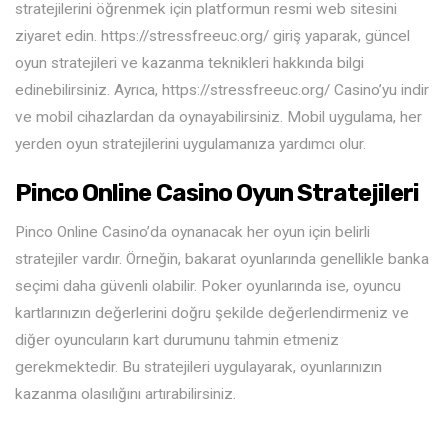
stratejilerini öğrenmek için platformun resmi web sitesini
ziyaret edin. https://stressfreeuc.org/ giriş yaparak, güncel
oyun stratejileri ve kazanma teknikleri hakkında bilgi
edinebilirsiniz. Ayrıca, https://stressfreeuc.org/ Casino’yu indir
ve mobil cihazlardan da oynayabilirsiniz. Mobil uygulama, her
yerden oyun stratejilerini uygulamanıza yardımcı olur.
Pinco Online Casino Oyun Stratejileri
Pinco Online Casino’da oynanacak her oyun için belirli
stratejiler vardır. Örneğin, bakarat oyunlarında genellikle banka
seçimi daha güvenli olabilir. Poker oyunlarında ise, oyuncu
kartlarınızın değerlerini doğru şekilde değerlendirmeniz ve
diğer oyuncuların kart durumunu tahmin etmeniz
gerekmektedir. Bu stratejileri uygulayarak, oyunlarınızın
kazanma olasılığını artırabilirsiniz.