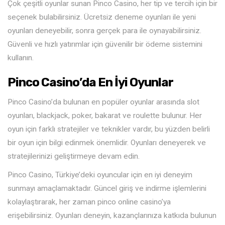
Çok çeşitli oyunlar sunan Pinco Casino, her tip ve tercih için bir
seçenek bulabilirsiniz. Ücretsiz deneme oyunları ile yeni
oyunları deneyebilir, sonra gerçek para ile oynayabilirsiniz.
Güvenli ve hızlı yatırımlar için güvenilir bir ödeme sistemini
kullanın.
Pinco Casino’da En İyi Oyunlar
Pinco Casino’da bulunan en popüler oyunlar arasında slot
oyunları, blackjack, poker, bakarat ve roulette bulunur. Her
oyun için farklı stratejiler ve teknikler vardır, bu yüzden belirli
bir oyun için bilgi edinmek önemlidir. Oyunları deneyerek ve
stratejilerinizi geliştirmeye devam edin.
Pinco Casino, Türkiye’deki oyuncular için en iyi deneyim
sunmayı amaçlamaktadır. Güncel giriş ve indirme işlemlerini
kolaylaştırarak, her zaman pinco online casino’ya
erişebilirsiniz. Oyunları deneyin, kazançlarınıza katkıda bulunun