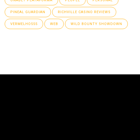
ONABET PLATAFORMA
PEOPLE
PERSONAL
PINEAL GUARDIAN
RICHVILLE CASINO REVIEWS
VERMELHO555
WEB
WILD BOUNTY SHOWDOWN