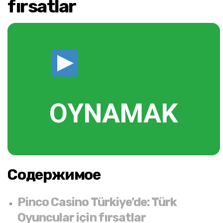
fırsatlar
OYNAMAK
Содержимое
Pinco Casino Türkiye’de: Türk
Oyuncular için fırsatlar