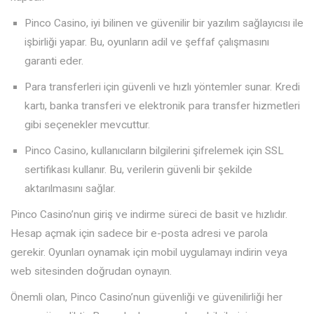
Pinco Casino, iyi bilinen ve güvenilir bir yazılım sağlayıcısı ile
işbirliği yapar. Bu, oyunların adil ve şeffaf çalışmasını
garanti eder.
Para transferleri için güvenli ve hızlı yöntemler sunar. Kredi
kartı, banka transferi ve elektronik para transfer hizmetleri
gibi seçenekler mevcuttur.
Pinco Casino, kullanıcıların bilgilerini şifrelemek için SSL
sertifikası kullanır. Bu, verilerin güvenli bir şekilde
aktarılmasını sağlar.
Pinco Casino’nun giriş ve indirme süreci de basit ve hızlıdır.
Hesap açmak için sadece bir e-posta adresi ve parola
gerekir. Oyunları oynamak için mobil uygulamayı indirin veya
web sitesinden doğrudan oynayın.
Önemli olan, Pinco Casino’nun güvenliği ve güvenilirliği her