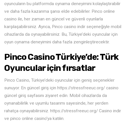
oyuncuların bu platformda oynama deneyimini kolaylaştırabilir
ve daha fazla kazanma şansı elde edebilirler. Pinco online
casino ile, her zaman en güncel ve güvenli oyunlarla
karşılaşabilirsiniz. Ayrıca, Pinco casino indir seçeneğiyle mobil
cihazlarda da oynayabilirsiniz. Bu, Türkiye’deki oyuncular için
oyun oynama deneyimini daha fazla zenginleştirecektir.
Pinco Casino Türkiye’de: Türk
Oyuncular için fırsatlar
Pinco Casino, Türkiye’deki oyuncular için geniş seçenekler
sunuyor. En güncel giriş için https://stressfreeuc.org/ casino
güncel giriş sayfasını ziyaret edin. Mobil cihazlarda da
oynanabilirlik ve uyumlu tasarımı sayesinde, her yerden
rahatça oynayabilirsiniz. https://stressfreeuc.org/ Casino indir
ve pinco online casino’ya katılın.