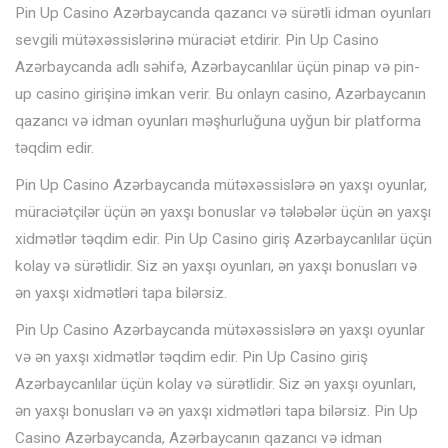
Pin Up Casino Azərbaycanda qazancı və sürətli idman oyunları
sevgili mütəxəssislərinə müraciət etdirir. Pin Up Casino
Azərbaycanda adlı səhifə, Azərbaycanlılar üçün pinap və pin-
up casino girişinə imkan verir. Bu onlayn casino, Azərbaycanın
qazancı və idman oyunları məşhurluğuna uyğun bir platforma
təqdim edir.
Pin Up Casino Azərbaycanda mütəxəssislərə ən yaxşı oyunlar,
müraciətçilər üçün ən yaxşı bonuslar və tələbələr üçün ən yaxşı
xidmətlər təqdim edir. Pin Up Casino giriş Azərbaycanlılar üçün
kolay və sürətlidir. Siz ən yaxşı oyunları, ən yaxşı bonusları və
ən yaxşı xidmətləri tapa bilərsiz.
Pin Up Casino Azərbaycanda mütəxəssislərə ən yaxşı oyunlar
və ən yaxşı xidmətlər təqdim edir. Pin Up Casino giriş
Azərbaycanlılar üçün kolay və sürətlidir. Siz ən yaxşı oyunları,
ən yaxşı bonusları və ən yaxşı xidmətləri tapa bilərsiz. Pin Up
Casino Azərbaycanda, Azərbaycanın qazancı və idman