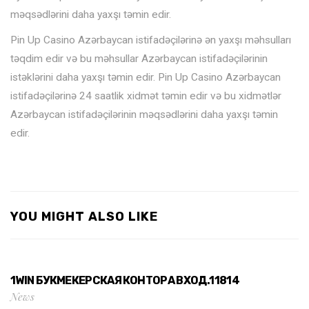
məqsədlərini daha yaxşı təmin edir.
Pin Up Casino Azərbaycan istifadəçilərinə ən yaxşı məhsulları
təqdim edir və bu məhsullar Azərbaycan istifadəçilərinin
istəklərini daha yaxşı təmin edir. Pin Up Casino Azərbaycan
istifadəçilərinə 24 saatlik xidmət təmin edir və bu xidmətlər
Azərbaycan istifadəçilərinin məqsədlərini daha yaxşı təmin
edir.
YOU MIGHT ALSO LIKE
1WIN БУКМЕКЕРСКАЯ КОНТОРА ВХОД.11814
News