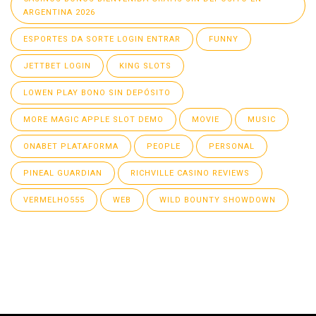
ARGENTINA 2026
ESPORTES DA SORTE LOGIN ENTRAR
FUNNY
JETTBET LOGIN
KING SLOTS
LOWEN PLAY BONO SIN DEPÓSITO
MORE MAGIC APPLE SLOT DEMO
MOVIE
MUSIC
ONABET PLATAFORMA
PEOPLE
PERSONAL
PINEAL GUARDIAN
RICHVILLE CASINO REVIEWS
VERMELHO555
WEB
WILD BOUNTY SHOWDOWN