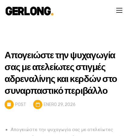
Απογειώστε την ψυχαγωγία
σας με ατελείωτες στιγμές
αδρεναλίνης και κερδών στο
συναρπαστικό περιβάλλο
POST
ENERO 29, 2026
Απογειώστε την ψυχαγωγία σας με ατελείωτες