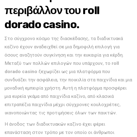
περιβάλλον του roll
dorado casino.
Στο σύγχρονο κόσμο της διασκέδασης, τα διαδικτυακά
καζίνο έχουν αναδειχθεί σε μια δημοφιλή επιλογή για
όσους αναζητούν συγκίνηση και την ευκαιρία για κέρδη.
Μεταξύ των πολλών επιλογών που υπάρχουν, το
roll
dorado casino
ξεχωρίζει ως μια πλατφόρμα που
συνδυάζει την ασφάλεια, την ποικιλία στα παιχνίδια και μια
μοναδική εμπειρία χρήστη. Αυτή η πλατφόρμα προσφέρει
μια ευρεία γκάμα από παιχνίδια καζίνο, από κλασικά
επιτραπέζια παιχνίδια μέχρι σύγχρονες κουλοχρέτες,
ικανοποιώντας τις προτιμήσεις όλων των παικτών.
Η άνοδος των διαδικτυακών καζίνο έχει φέρει
επανάσταση στον τρόπο με τον οποίο οι άνθρωποι