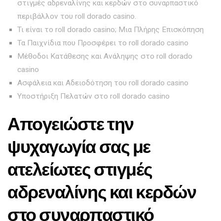
στιγμές αδρεναλίνης και κερδών στο συναρπαστικό
περιβάλλον του roll dorado casino.
Τι είναι το roll dorado casino; Μια Πλήρης Επισκόπηση
Τα Παιχνίδια που Προσφέρει το roll dorado casino
Μέθοδοι Κατάθεσης και Ανάληψης στο roll dorado
casino
Ασφάλεια και Αδειοδότηση του roll dorado casino
Υποστήριξη Πελατών στο roll dorado casino
Απογειώστε την
ψυχαγωγία σας με
ατελείωτες στιγμές
αδρεναλίνης και κερδών
στο συναρπαστικό