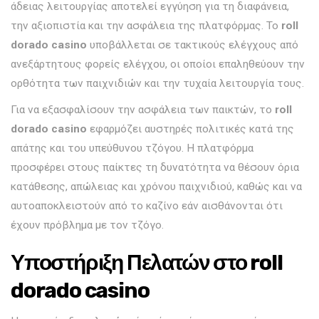
άδειας λειτουργίας αποτελεί εγγύηση για τη διαφάνεια,
την αξιοπιστία και την ασφάλεια της πλατφόρμας. Το
roll
dorado casino
υποβάλλεται σε τακτικούς ελέγχους από
ανεξάρτητους φορείς ελέγχου, οι οποίοι επαληθεύουν την
ορθότητα των παιχνιδιών και την τυχαία λειτουργία τους.
Για να εξασφαλίσουν την ασφάλεια των παικτών, το
roll
dorado casino
εφαρμόζει αυστηρές πολιτικές κατά της
απάτης και του υπεύθυνου τζόγου. Η πλατφόρμα
προσφέρει στους παίκτες τη δυνατότητα να θέσουν όρια
κατάθεσης, απώλειας και χρόνου παιχνιδιού, καθώς και να
αυτοαποκλειστούν από το καζίνο εάν αισθάνονται ότι
έχουν πρόβλημα με τον τζόγο.
Υποστήριξη Πελατών στο roll
dorado casino