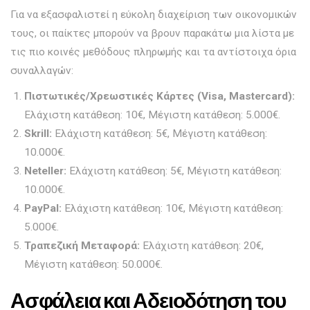
Για να εξασφαλιστεί η εύκολη διαχείριση των οικονομικών
τους, οι παίκτες μπορούν να βρουν παρακάτω μια λίστα με
τις πιο κοινές μεθόδους πληρωμής και τα αντίστοιχα όρια
συναλλαγών:
Πιστωτικές/Χρεωστικές Κάρτες (Visa, Mastercard):
Ελάχιστη κατάθεση: 10€, Μέγιστη κατάθεση: 5.000€.
Skrill:
Ελάχιστη κατάθεση: 5€, Μέγιστη κατάθεση:
10.000€.
Neteller:
Ελάχιστη κατάθεση: 5€, Μέγιστη κατάθεση:
10.000€.
PayPal:
Ελάχιστη κατάθεση: 10€, Μέγιστη κατάθεση:
5.000€.
Τραπεζική Μεταφορά:
Ελάχιστη κατάθεση: 20€,
Μέγιστη κατάθεση: 50.000€.
Ασφάλεια και Αδειοδότηση του