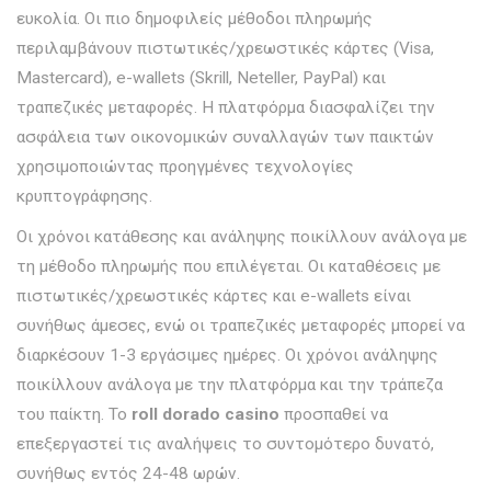
ευκολία. Οι πιο δημοφιλείς μέθοδοι πληρωμής
περιλαμβάνουν πιστωτικές/χρεωστικές κάρτες (Visa,
Mastercard), e-wallets (Skrill, Neteller, PayPal) και
τραπεζικές μεταφορές. Η πλατφόρμα διασφαλίζει την
ασφάλεια των οικονομικών συναλλαγών των παικτών
χρησιμοποιώντας προηγμένες τεχνολογίες
κρυπτογράφησης.
Οι χρόνοι κατάθεσης και ανάληψης ποικίλλουν ανάλογα με
τη μέθοδο πληρωμής που επιλέγεται. Οι καταθέσεις με
πιστωτικές/χρεωστικές κάρτες και e-wallets είναι
συνήθως άμεσες, ενώ οι τραπεζικές μεταφορές μπορεί να
διαρκέσουν 1-3 εργάσιμες ημέρες. Οι χρόνοι ανάληψης
ποικίλλουν ανάλογα με την πλατφόρμα και την τράπεζα
του παίκτη. Το
roll dorado casino
προσπαθεί να
επεξεργαστεί τις αναλήψεις το συντομότερο δυνατό,
συνήθως εντός 24-48 ωρών.