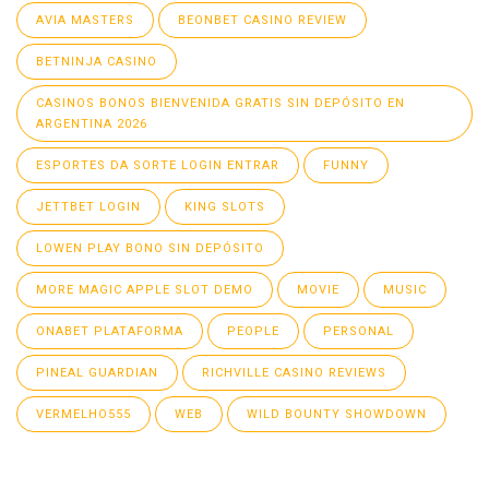
AVIA MASTERS
BEONBET CASINO REVIEW
BETNINJA CASINO
CASINOS BONOS BIENVENIDA GRATIS SIN DEPÓSITO EN
ARGENTINA 2026
ESPORTES DA SORTE LOGIN ENTRAR
FUNNY
JETTBET LOGIN
KING SLOTS
LOWEN PLAY BONO SIN DEPÓSITO
MORE MAGIC APPLE SLOT DEMO
MOVIE
MUSIC
ONABET PLATAFORMA
PEOPLE
PERSONAL
PINEAL GUARDIAN
RICHVILLE CASINO REVIEWS
VERMELHO555
WEB
WILD BOUNTY SHOWDOWN