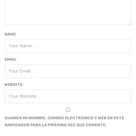
NAME
EMAIL
WEBSITE
GUARDA MI NOMBRE, CORREO ELECTRÓNICO Y WEB EN ESTE
NAVEGADOR PARA LA PRÓXIMA VEZ QUE COMENTE.