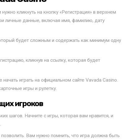
 нужно кликнуть на кнопку «Регистрация» в верхнем
вои личные данные, включая имя, фамилию, дату
оторый будет сложным и содержать как минимум одну
гистрацию, кликнув на ссылку, которая будет
 начать играть на официальном сайте Vavada Casino.
арточные игры и рулетку.
щих игроков
ких шагов. Начните с игры, которая вам нравится, и
.
 позволить. Вам нужно помнить, что игра должна быть