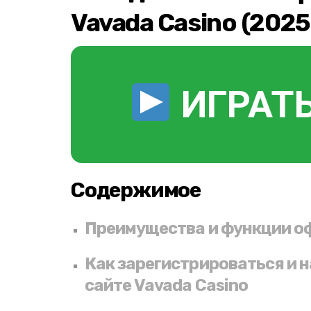
Vavada Casino (2025
ИГРАТ
Содержимое
Преимущества и функции оф
Как зарегистрироваться и 
сайте Vavada Casino