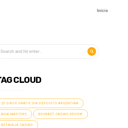
Inicio
TAG CLOUD
25 GIROS GRATIS SIN DEPOSITO ARGENTINA
AVIA MASTERS
BEONBET CASINO REVIEW
BETNINJA CASINO