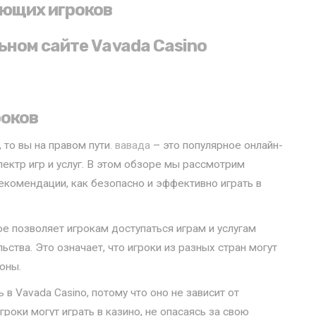
ющих игроков
ьном сайте Vavada Casino
роков
 то вы на правом пути.
вавада
– это популярное онлайн-
пектр игр и услуг. В этом обзоре мы рассмотрим
екомендации, как безопасно и эффективно играть в
ое позволяет игрокам доступаться играм и услугам
ьства. Это означает, что игроки из разных стран могут
оны.
 в Vavada Casino, потому что оно не зависит от
гроки могут играть в казино, не опасаясь за свою