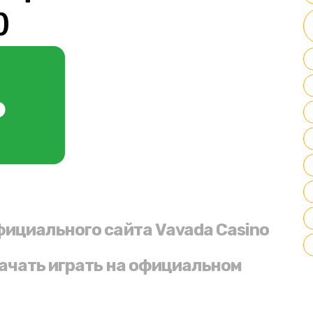
)
Ь
ициального сайта Vavada Casino
начать играть на официальном