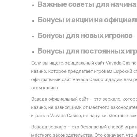
Важные советы для начина
Бонусы и акции на официал
Бонусы для новых игроков
Бонусы для постоянных иг
Если вы ищете официальный сайт Vavada Casino,
казино, которое предлагает игрокам широкий с
официальный сайт Vavada Casino и дадим вам р
этом казино.
Вавада официальный сайт – это зеркало, котор
казино, не зависящими от местного законодател
играть в Vavada Casino, не нарушая местные зак
Вавада зеркало – это безопасный способ играть
местного законодательства. Это означает, что и