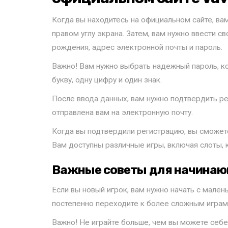
Когда вы находитесь на официальном сайте, вам
правом углу экрана. Затем, вам нужно ввести с
рождения, адрес электронной почты и пароль.
Важно! Вам нужно выбрать надежный пароль, к
букву, одну цифру и один знак.
После ввода данных, вам нужно подтвердить ре
отправлена вам на электронную почту.
Когда вы подтвердили регистрацию, вы сможете
Вам доступны различные игры, включая слоты, к
Важные советы для начинаю
Если вы новый игрок, вам нужно начать с малень
постепенно переходите к более сложным играм
Важно! Не играйте больше, чем вы можете себе