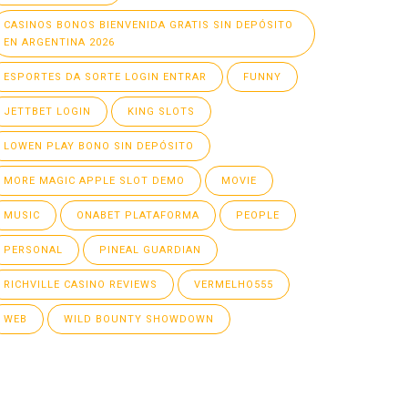
CASINOS BONOS BIENVENIDA GRATIS SIN DEPÓSITO
EN ARGENTINA 2026
ESPORTES DA SORTE LOGIN ENTRAR
FUNNY
JETTBET LOGIN
KING SLOTS
LOWEN PLAY BONO SIN DEPÓSITO
MORE MAGIC APPLE SLOT DEMO
MOVIE
MUSIC
ONABET PLATAFORMA
PEOPLE
PERSONAL
PINEAL GUARDIAN
RICHVILLE CASINO REVIEWS
VERMELHO555
WEB
WILD BOUNTY SHOWDOWN