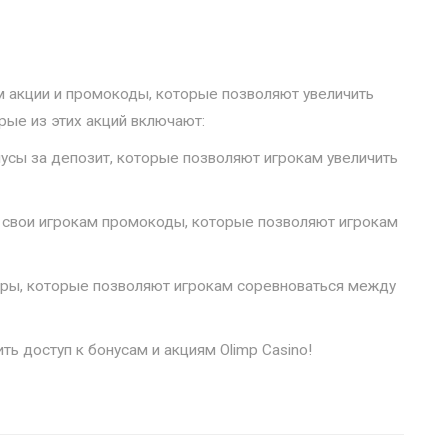
ам акции и промокоды, которые позволяют увеличить
рые из этих акций включают:
нусы за депозит, которые позволяют игрокам увеличить
т свои игрокам промокоды, которые позволяют игрокам
ниры, которые позволяют игрокам соревноваться между
ить доступ к бонусам и акциям Olimp Casino!