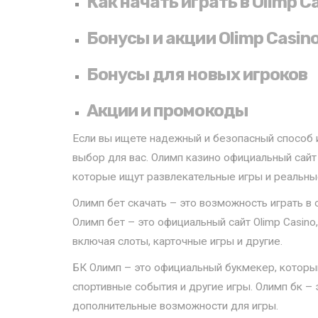
Как начать играть в Olimp C
Бонусы и акции Olimp Casin
Бонусы для новых игроков
Акции и промокоды
Если вы ищете надежный и безопасный способ и
выбор для вас. Олимп казино официальный сайт 
которые ищут развлекательные игры и реальны
Олимп бет скачать – это возможность играть в
Олимп бет – это официальный сайт Olimp Casino
включая слоты, карточные игры и другие.
БК Олимп – это официальный букмекер, которы
спортивные события и другие игры. Олимп бк –
дополнительные возможности для игры.