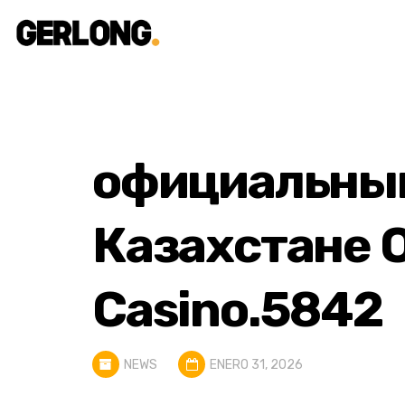
официальный
Казахстане 
Casino.5842
NEWS
ENERO 31, 2026