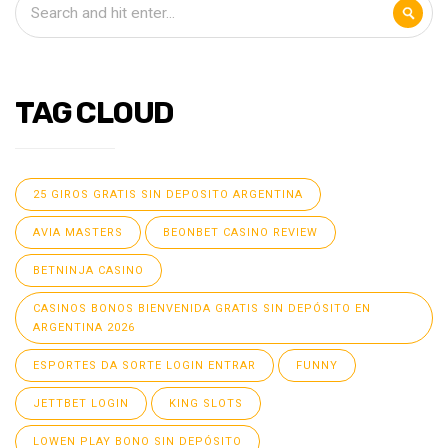
TAG CLOUD
25 GIROS GRATIS SIN DEPOSITO ARGENTINA
AVIA MASTERS
BEONBET CASINO REVIEW
BETNINJA CASINO
CASINOS BONOS BIENVENIDA GRATIS SIN DEPÓSITO EN
ARGENTINA 2026
ESPORTES DA SORTE LOGIN ENTRAR
FUNNY
JETTBET LOGIN
KING SLOTS
LOWEN PLAY BONO SIN DEPÓSITO