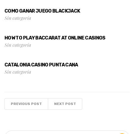
COMO GANAR JUEGO BLACKJACK
Sin categoría
HOW TO PLAY BACCARAT AT ONLINE CASINOS
Sin categoría
CATALONIA CASINO PUNTA CANA
Sin categoría
PREVIOUS POST
NEXT POST