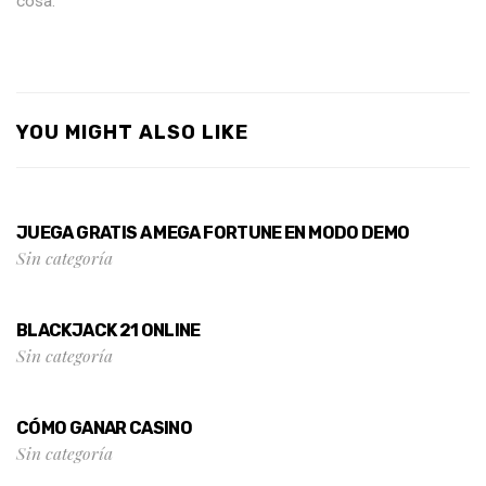
cosa.
YOU MIGHT ALSO LIKE
JUEGA GRATIS A MEGA FORTUNE EN MODO DEMO
Sin categoría
BLACKJACK 21 ONLINE
Sin categoría
CÓMO GANAR CASINO
Sin categoría