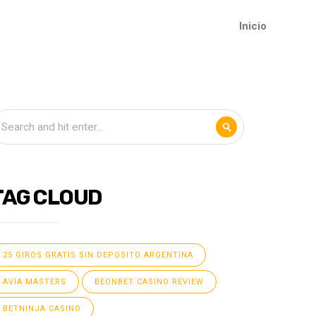
Inicio
TAG CLOUD
25 GIROS GRATIS SIN DEPOSITO ARGENTINA
AVIA MASTERS
BEONBET CASINO REVIEW
BETNINJA CASINO