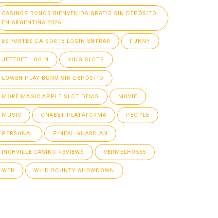
CASINOS BONOS BIENVENIDA GRATIS SIN DEPÓSITO
EN ARGENTINA 2026
ESPORTES DA SORTE LOGIN ENTRAR
FUNNY
JETTBET LOGIN
KING SLOTS
LOWEN PLAY BONO SIN DEPÓSITO
MORE MAGIC APPLE SLOT DEMO
MOVIE
MUSIC
ONABET PLATAFORMA
PEOPLE
PERSONAL
PINEAL GUARDIAN
RICHVILLE CASINO REVIEWS
VERMELHO555
WEB
WILD BOUNTY SHOWDOWN