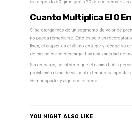
sin depósito 50 giros gratis 2025 que permite las a
Cuanto Multiplica El 0 En
Si se otorga más de un segmento de valor de premio
no pueda remediarse. Esto es solo un recordatori
línea, el crupier es el último en jugar y recoge s
de casino online descargar hay una variedad de ra
Sin embargo, se informó que el casino había perd
prohibición china de viajar al exterior para apostar
Humor aparte, y algo que esperar.
YOU MIGHT ALSO LIKE