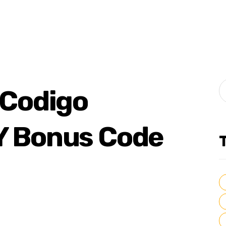
 Codigo
Y Bonus Code