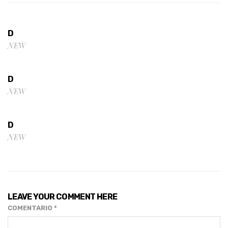
D
NEW
D
NEW
D
NEW
LEAVE YOUR COMMENT HERE
COMENTARIO
*