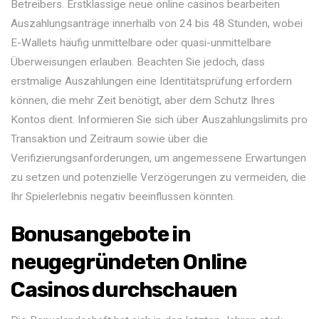
Betreibers. Erstklassige neue online casinos bearbeiten
Auszahlungsanträge innerhalb von 24 bis 48 Stunden, wobei
E-Wallets häufig unmittelbare oder quasi-unmittelbare
Überweisungen erlauben. Beachten Sie jedoch, dass
erstmalige Auszahlungen eine Identitätsprüfung erfordern
können, die mehr Zeit benötigt, aber dem Schutz Ihres
Kontos dient. Informieren Sie sich über Auszahlungslimits pro
Transaktion und Zeitraum sowie über die
Verifizierungsanforderungen, um angemessene Erwartungen
zu setzen und potenzielle Verzögerungen zu vermeiden, die
Ihr Spielerlebnis negativ beeinflussen könnten.
Bonusangebote in
neugegründeten Online
Casinos durchschauen