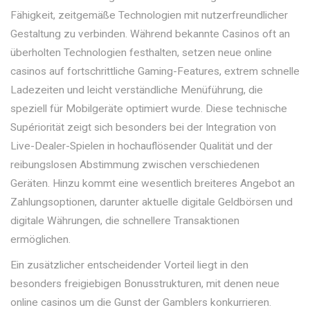
Fähigkeit, zeitgemäße Technologien mit nutzerfreundlicher
Gestaltung zu verbinden. Während bekannte Casinos oft an
überholten Technologien festhalten, setzen neue online
casinos auf fortschrittliche Gaming-Features, extrem schnelle
Ladezeiten und leicht verständliche Menüführung, die
speziell für Mobilgeräte optimiert wurde. Diese technische
Supériorität zeigt sich besonders bei der Integration von
Live-Dealer-Spielen in hochauflösender Qualität und der
reibungslosen Abstimmung zwischen verschiedenen
Geräten. Hinzu kommt eine wesentlich breiteres Angebot an
Zahlungsoptionen, darunter aktuelle digitale Geldbörsen und
digitale Währungen, die schnellere Transaktionen
ermöglichen.
Ein zusätzlicher entscheidender Vorteil liegt in den
besonders freigiebigen Bonusstrukturen, mit denen neue
online casinos um die Gunst der Gamblers konkurrieren.