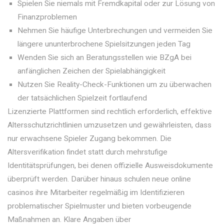
Spielen Sie niemals mit Fremdkapital oder zur Lösung von
Finanzproblemen
Nehmen Sie häufige Unterbrechungen und vermeiden Sie
längere ununterbrochene Spielsitzungen jeden Tag
Wenden Sie sich an Beratungsstellen wie BZgA bei
anfänglichen Zeichen der Spielabhängigkeit
Nutzen Sie Reality-Check-Funktionen um zu überwachen
der tatsächlichen Spielzeit fortlaufend
Lizenzierte Plattformen sind rechtlich erforderlich, effektive
Altersschutzrichtlinien umzusetzen und gewährleisten, dass
nur erwachsene Spieler Zugang bekommen. Die
Altersverifikation findet statt durch mehrstufige
Identitätsprüfungen, bei denen offizielle Ausweisdokumente
überprüft werden. Darüber hinaus schulen neue online
casinos ihre Mitarbeiter regelmäßig im Identifizieren
problematischer Spielmuster und bieten vorbeugende
Maßnahmen an. Klare Angaben über