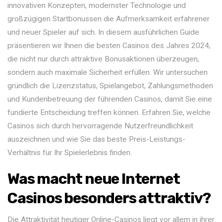
innovativen Konzepten, modernster Technologie und
großzügigen Startbonussen die Aufmerksamkeit erfahrener
und neuer Spieler auf sich. In diesem ausführlichen Guide
präsentieren wir Ihnen die besten Casinos des Jahres 2024,
die nicht nur durch attraktive Bonusaktionen überzeugen,
sondern auch maximale Sicherheit erfüllen. Wir untersuchen
gründlich die Lizenzstatus, Spielangebot, Zahlungsmethoden
und Kundenbetreuung der führenden Casinos, damit Sie eine
fundierte Entscheidung treffen können. Erfahren Sie, welche
Casinos sich durch hervorragende Nutzerfreundlichkeit
auszeichnen und wie Sie das beste Preis-Leistungs-
Verhältnis für Ihr Spielerlebnis finden.
Was macht neue Internet
Casinos besonders attraktiv?
Die Attraktivität heutiger Online-Casinos liegt vor allem in ihrer