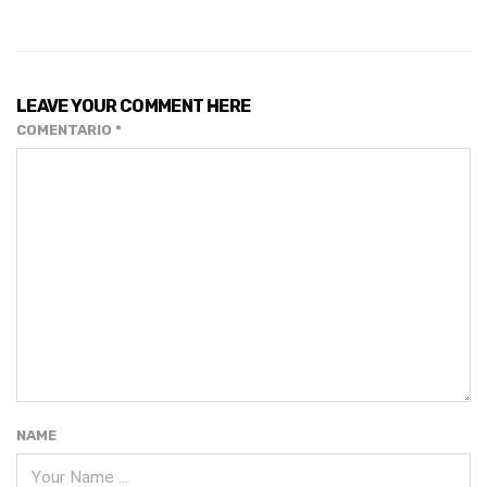
LEAVE YOUR COMMENT HERE
COMENTARIO
*
NAME