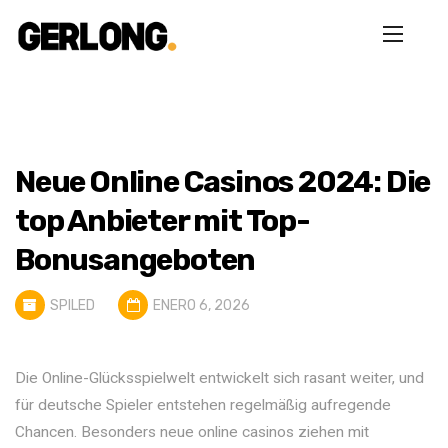
Neue Online Casinos 2024: Die
top Anbieter mit Top-
Bonusangeboten
SPILED
ENERO 6, 2026
Die Online-Glücksspielwelt entwickelt sich rasant weiter, und
für deutsche Spieler entstehen regelmäßig aufregende
Chancen. Besonders neue online casinos ziehen mit