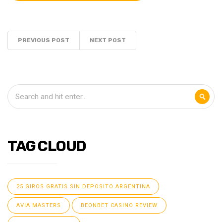
PREVIOUS POST
NEXT POST
TAG CLOUD
25 GIROS GRATIS SIN DEPOSITO ARGENTINA
AVIA MASTERS
BEONBET CASINO REVIEW