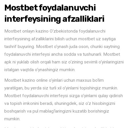
Mostbet foydalanuvchi
interfeysining afzalliklari
Mostbet onlayn kazino O‘zbekistonda foydalanuvchi
interfeysining afzalliklarini bilish uchun mostbet uz saytiga
tashrif buyuring. Mostbet o’ynash juda oson, chunki saytning
foydalanuvchi interfeysi ancha sodda va tushunarli. Mostbet
apk ni yuklab olish orqali ham siz o‘zining sevimli o‘yinlaringizni
istalgan vaqtda o‘ynashingiz mumkin.
Mostbet kazino online o‘yinlari uchun maxsus bo‘lim
yaratilgan, bu yerda siz turli xil o‘yinlarni topishingiz mumkin.
Mostbet foydalanuvchi interfeysi sizga o‘yinlarni qulay qidirish
va topish imkonini beradi, shuningdek, siz o‘z hisobingizni
boshqarish va pul mablag‘laringizni kuzatib borishingiz
mumkin.