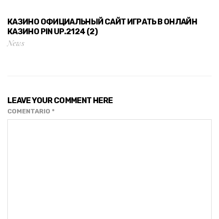
КАЗИНО ОФИЦИАЛЬНЫЙ САЙТ ИГРАТЬ В ОНЛАЙН
КАЗИНО PIN UP.2124 (2)
News
LEAVE YOUR COMMENT HERE
COMENTARIO
*