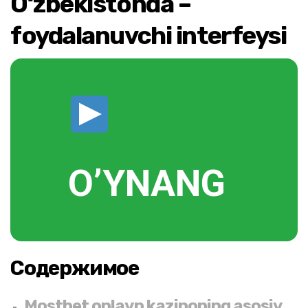
O‘zbekistonda –
foydalanuvchi interfeysi
O’YNANG
Содержимое
Mostbet onlayn kazinoning asosiy