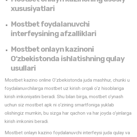
xususiyatlari
Mostbet foydalanuvchi
interfeysining afzalliklari
Mostbet onlayn kazinoni
O‘zbekistonda ishlatishning qulay
usullari
Mostbet kazino online O‘zbekistonda juda mashhur, chunki u
foydalanuvchilarga mostbet uz kirish orqali o‘z hisoblariga
kirish imkoniyatini beradi. Shu bilan birga, mostbet o’ynash
uchun siz mostbet apk ni o‘zining smartfoniga yuklab
olishingiz mumkin, bu sizga har qachon va har joyda o‘yinlarga
kirish imkonini beradi.
Mostbet onlayn kazino foydalanuvchi interfeysi juda qulay va