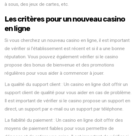
à sous, des jeux de cartes, etc.
Les critères pour un nouveau casino
en ligne
Si vous cherchez un nouveau casino en ligne, il est important
de vérifier si l’établissement est récent et si il a une bonne
réputation. Vous pouvez également vérifier si le casino
propose des bonus de bienvenue et des promotions
régulières pour vous aider à commencer à jouer.
La qualité du support client : Un casino en ligne doit offrir un
support client de qualité pour vous aider en cas de problème.
Il est important de vérifier si le casino propose un support en
direct, un support par e-mail ou un support par téléphone.
La fiabilité du paiement : Un casino en ligne doit offrir des
moyens de paiement fiables pour vous permettre de