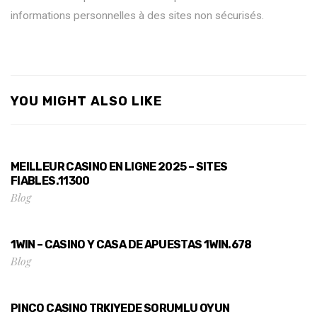
informations personnelles à des sites non sécurisés.
YOU MIGHT ALSO LIKE
MEILLEUR CASINO EN LIGNE 2025 – SITES
FIABLES.11300
Blog
1WIN – CASINO Y CASA DE APUESTAS 1WIN.678
Blog
PINCO CASINO TRKIYEDE SORUMLU OYUN