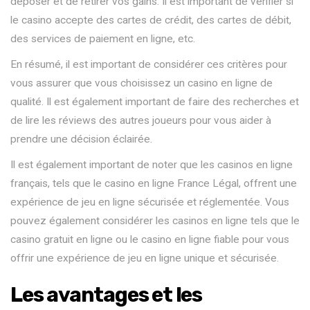
déposer et de retirer vos gains. Il est important de vérifier si
le casino accepte des cartes de crédit, des cartes de débit,
des services de paiement en ligne, etc.
En résumé, il est important de considérer ces critères pour
vous assurer que vous choisissez un casino en ligne de
qualité. Il est également important de faire des recherches et
de lire les réviews des autres joueurs pour vous aider à
prendre une décision éclairée.
Il est également important de noter que les casinos en ligne
français, tels que le casino en ligne France Légal, offrent une
expérience de jeu en ligne sécurisée et réglementée. Vous
pouvez également considérer les casinos en ligne tels que le
casino gratuit en ligne ou le casino en ligne fiable pour vous
offrir une expérience de jeu en ligne unique et sécurisée.
Les avantages et les