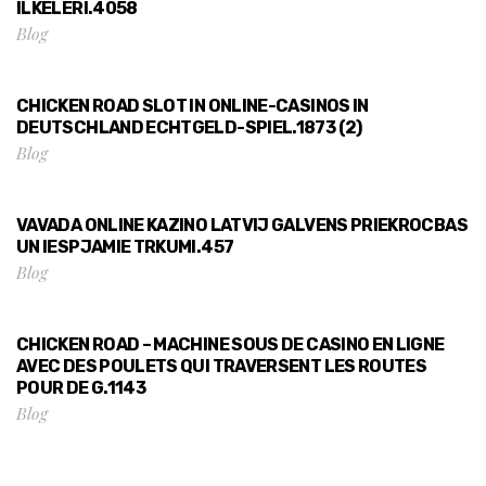
ILKELERI.4058
Blog
CHICKEN ROAD SLOT IN ONLINE-CASINOS IN
DEUTSCHLAND ECHTGELD-SPIEL.1873 (2)
Blog
VAVADA ONLINE KAZINO LATVIJ GALVENS PRIEKROCBAS
UN IESPJAMIE TRKUMI.457
Blog
CHICKEN ROAD – MACHINE SOUS DE CASINO EN LIGNE
AVEC DES POULETS QUI TRAVERSENT LES ROUTES
POUR DE G.1143
Blog