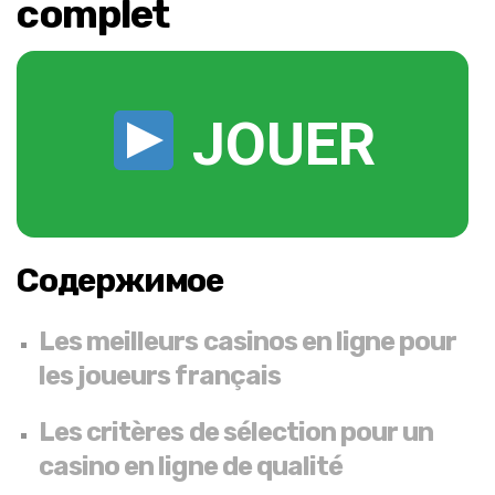
complet
JOUER
Содержимое
Les meilleurs casinos en ligne pour
les joueurs français
Les critères de sélection pour un
casino en ligne de qualité