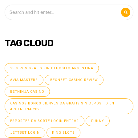
TAG CLOUD
25 GIROS GRATIS SIN DEPOSITO ARGENTINA
AVIA MASTERS
BEONBET CASINO REVIEW
BETNINJA CASINO
CASINOS BONOS BIENVENIDA GRATIS SIN DEPÓSITO EN
ARGENTINA 2026
ESPORTES DA SORTE LOGIN ENTRAR
FUNNY
JETTBET LOGIN
KING SLOTS