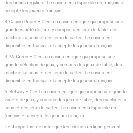
des bonus réguliers. Le casino est disponible en français et
accepte les joueurs français.
3. Casino Room – C’est un casino en ligne qui propose une
grande variété de jeux, y compris des jeux de table, des
machines à sous et des jeux de cartes. Le casino est
disponible en français et accepte les joueurs français.
4. Mr Green – C’est un casino en ligne qui propose une
grande sélection de jeux, y compris des jeux de table, des
machines à sous et des jeux de cartes. Le casino est
disponible en français et accepte les joueurs français.
5. Betway – C’est un casino en ligne qui propose une grande
variété de jeux, y compris des jeux de table, des machines à
sous et des jeux de cartes. Le casino est disponible en
français et accepte les joueurs français.
Il est important de noter que les casinos en ligne peuvent