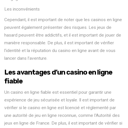
Les inconvénients
Cependant, il est important de noter que les casinos en ligne
peuvent également présenter des risques. Les jeux de
hasard peuvent être addictifs, et il est important de jouer de
manière responsable. De plus, il est important de vérifier
l’identité et la réputation du casino en ligne avant de vous
lancer dans l’aventure.
Les avantages d’un casino en ligne
fiable
Un casino en ligne fiable est essentiel pour garantir une
expérience de jeu sécurisée et loyale. Il est important de
vérifier si le casino en ligne est licencié et réglementé par
une autorité de jeu en ligne reconnue, comme l’Autorité des
jeux en ligne de France. De plus, il est important de vérifier si