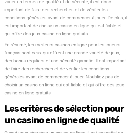
varier en termes de qualité et de sécurité, il est donc
important de faire des recherches et de vérifier les
conditions générales avant de commencer à jouer. De plus, il
est important de choisir un casino en ligne qui est fiable et
qui offre des jeux casino en ligne gratuits.
En résumé, les meilleurs casinos en ligne pour les joueurs
français sont ceux qui offrent une grande variété de jeux,
des bonus réguliers et une sécurité garantie. Il est important
de faire des recherches et de vérifier les conditions
générales avant de commencer à jouer. N’oubliez pas de
choisir un casino en ligne qui est fiable et qui offre des jeux
casino en ligne gratuits.
Les critères de sélection pour
un casino en ligne de qualité