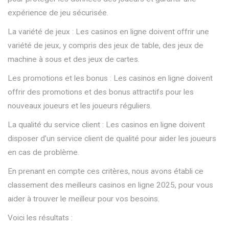
expérience de jeu sécurisée.
La variété de jeux : Les casinos en ligne doivent offrir une
variété de jeux, y compris des jeux de table, des jeux de
machine à sous et des jeux de cartes.
Les promotions et les bonus : Les casinos en ligne doivent
offrir des promotions et des bonus attractifs pour les
nouveaux joueurs et les joueurs réguliers.
La qualité du service client : Les casinos en ligne doivent
disposer d’un service client de qualité pour aider les joueurs
en cas de problème.
En prenant en compte ces critères, nous avons établi ce
classement des meilleurs casinos en ligne 2025, pour vous
aider à trouver le meilleur pour vos besoins.
Voici les résultats :