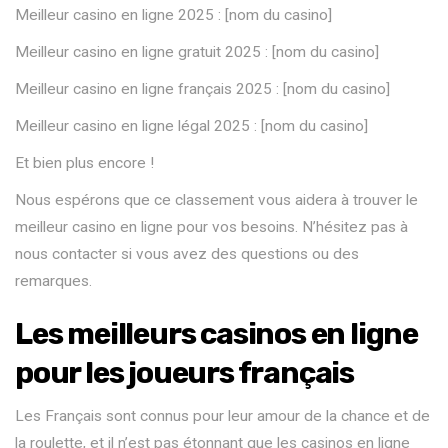
Meilleur casino en ligne 2025 : [nom du casino]
Meilleur casino en ligne gratuit 2025 : [nom du casino]
Meilleur casino en ligne français 2025 : [nom du casino]
Meilleur casino en ligne légal 2025 : [nom du casino]
Et bien plus encore !
Nous espérons que ce classement vous aidera à trouver le
meilleur casino en ligne pour vos besoins. N’hésitez pas à
nous contacter si vous avez des questions ou des
remarques.
Les meilleurs casinos en ligne
pour les joueurs français
Les Français sont connus pour leur amour de la chance et de
la roulette, et il n’est pas étonnant que les casinos en ligne