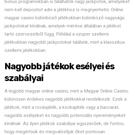
bonus programokban is találhatók nagy jackpotok, amelyeket
nem kell depositot adni a játékhoz is megnyerhetni. Online
magyar casino különböző játékokban különböző nagyságú
jackpotokat kínálnak, amelyek mérése általában a játékot
tartó szervezetből függ. Például a szuper szellemi
játékokban nagyobb jackpotokat találunk, mint a klasszikus
szellemi játékokban.
Nagyobb játékok esélyei és
szabályai
A legjobb magyar online casino, mint a Magyar Online Casino,
különösen érdekes nagyobb játékokkal rendelkezik. Ezek a
játékok, mint a rovásjáték, a kockajáték vagy a baccarat,
nagyobb esélyeket és nagyobb potenciális nyereményeket
kínálnak. Az ilyen játékok szabályai egyszerűek, de fontos,
hogy megértsük és megvalósítjuk őket pontosan.