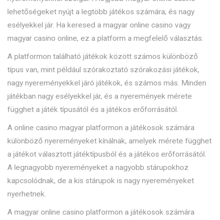
lehetőségeket nyújt a legtöbb játékos számára, és nagy
esélyekkel jár. Ha keresed a magyar online casino vagy
magyar casino online, ez a platform a megfelelő választás.
A platformon található játékok között számos különböző
típus van, mint például szórakoztató szórakozási játékok,
nagy nyereményekkel járó játékok, és számos más. Minden
játékban nagy esélyekkel jár, és a nyeremények mérete
függhet a játék típusától és a játékos erőforrásától.
A online casino magyar platformon a játékosok számára
különböző nyereményeket kínálnak, amelyek mérete függhet
a játékot választott játéktípusból és a játékos erőforrásától.
A legnagyobb nyereményeket a nagyobb stárupokhoz
kapcsolódnak, de a kis stárupok is nagy nyereményeket
nyerhetnek.
A magyar online casino platformon a játékosok számára