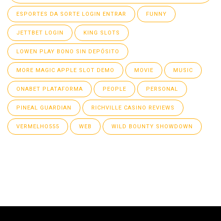
ESPORTES DA SORTE LOGIN ENTRAR
FUNNY
JETTBET LOGIN
KING SLOTS
LOWEN PLAY BONO SIN DEPÓSITO
MORE MAGIC APPLE SLOT DEMO
MOVIE
MUSIC
ONABET PLATAFORMA
PEOPLE
PERSONAL
PINEAL GUARDIAN
RICHVILLE CASINO REVIEWS
VERMELHO555
WEB
WILD BOUNTY SHOWDOWN