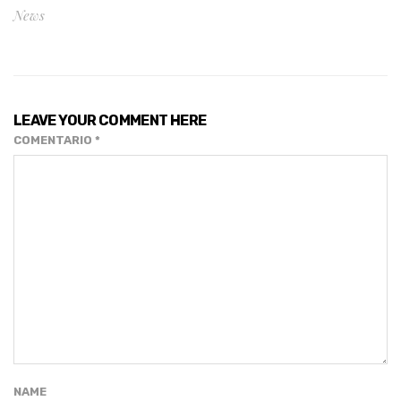
News
LEAVE YOUR COMMENT HERE
COMENTARIO
*
NAME