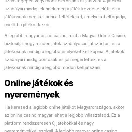
számítógépén vagy mobiltelefonján kell játszani. A játékok
szabályai mindig jelennek meg a játék kezdése előtt, és a
játékosnak meg kell adni a feltételeket, amelyeket elfogadja,
mielőtt a játékot kezdi.
A legjobb magyar online casino, mint a Magyar Online Casino,
biztosítja, hogy minden játék szabályosan játszódjon, és a
játékosnak mindig a legjobb esélyeket kell kapnia. A játékok
szabályai mindig pontosak és jól megértették, és a
játékosnak mindig a legjobb módon kell játszani.
Online játékok és
nyeremények
Ha keresed a legjobb online játékot Magyarországon, akkor
az online casino magyar lehet a legjobb választásod. Ez a
platform rendszeresen új játékokkal és nagy
nyereményekkel szolgál. A legjobb magyar online casino