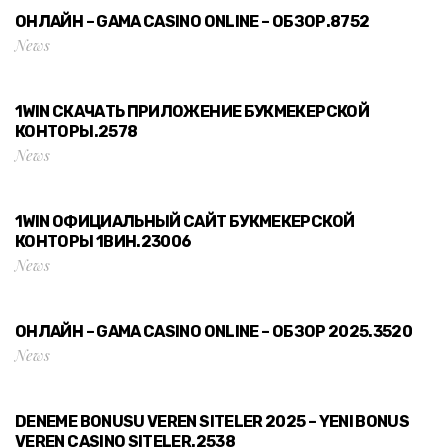
ОНЛАЙН – GAMA CASINO ONLINE – ОБЗОР.8752
News
1WIN СКАЧАТЬ ПРИЛОЖЕНИЕ БУКМЕКЕРСКОЙ
КОНТОРЫ.2578
News
1WIN ОФИЦИАЛЬНЫЙ САЙТ БУКМЕКЕРСКОЙ
КОНТОРЫ 1ВИН.23006
News
ОНЛАЙН – GAMA CASINO ONLINE – ОБЗОР 2025.3520
News
DENEME BONUSU VEREN SITELER 2025 – YENI BONUS
VEREN CASINO SITELER.2538