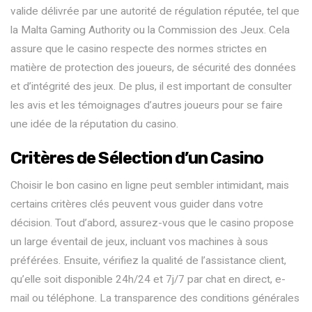
valide délivrée par une autorité de régulation réputée, tel que
la Malta Gaming Authority ou la Commission des Jeux. Cela
assure que le casino respecte des normes strictes en
matière de protection des joueurs, de sécurité des données
et d’intégrité des jeux. De plus, il est important de consulter
les avis et les témoignages d’autres joueurs pour se faire
une idée de la réputation du casino.
Critères de Sélection d’un Casino
Choisir le bon casino en ligne peut sembler intimidant, mais
certains critères clés peuvent vous guider dans votre
décision. Tout d’abord, assurez-vous que le casino propose
un large éventail de jeux, incluant vos machines à sous
préférées. Ensuite, vérifiez la qualité de l’assistance client,
qu’elle soit disponible 24h/24 et 7j/7 par chat en direct, e-
mail ou téléphone. La transparence des conditions générales