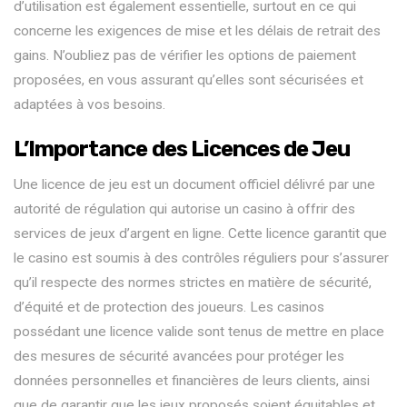
d’utilisation est également essentielle, surtout en ce qui
concerne les exigences de mise et les délais de retrait des
gains. N’oubliez pas de vérifier les options de paiement
proposées, en vous assurant qu’elles sont sécurisées et
adaptées à vos besoins.
L’Importance des Licences de Jeu
Une licence de jeu est un document officiel délivré par une
autorité de régulation qui autorise un casino à offrir des
services de jeux d’argent en ligne. Cette licence garantit que
le casino est soumis à des contrôles réguliers pour s’assurer
qu’il respecte des normes strictes en matière de sécurité,
d’équité et de protection des joueurs. Les casinos
possédant une licence valide sont tenus de mettre en place
des mesures de sécurité avancées pour protéger les
données personnelles et financières de leurs clients, ainsi
que de garantir que les jeux proposés soient équitables et