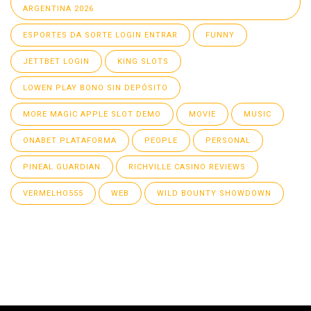
ARGENTINA 2026
ESPORTES DA SORTE LOGIN ENTRAR
FUNNY
JETTBET LOGIN
KING SLOTS
LOWEN PLAY BONO SIN DEPÓSITO
MORE MAGIC APPLE SLOT DEMO
MOVIE
MUSIC
ONABET PLATAFORMA
PEOPLE
PERSONAL
PINEAL GUARDIAN
RICHVILLE CASINO REVIEWS
VERMELHO555
WEB
WILD BOUNTY SHOWDOWN