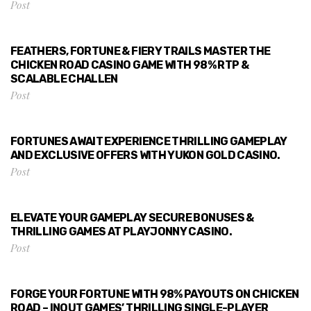
Post
FEATHERS, FORTUNE & FIERY TRAILS MASTER THE
CHICKEN ROAD CASINO GAME WITH 98% RTP &
SCALABLE CHALLEN
Post
FORTUNES AWAIT EXPERIENCE THRILLING GAMEPLAY
AND EXCLUSIVE OFFERS WITH YUKON GOLD CASINO.
Post
ELEVATE YOUR GAMEPLAY SECURE BONUSES &
THRILLING GAMES AT PLAYJONNY CASINO.
Post
FORGE YOUR FORTUNE WITH 98% PAYOUTS ON CHICKEN
ROAD – INOUT GAMES’ THRILLING SINGLE-PLAYER