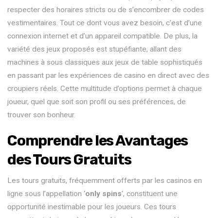
respecter des horaires stricts ou de s’encombrer de codes
vestimentaires. Tout ce dont vous avez besoin, c’est d’une
connexion internet et d’un appareil compatible. De plus, la
variété des jeux proposés est stupéfiante, allant des
machines à sous classiques aux jeux de table sophistiqués
en passant par les expériences de casino en direct avec des
croupiers réels. Cette multitude d’options permet à chaque
joueur, quel que soit son profil ou ses préférences, de
trouver son bonheur.
Comprendre les Avantages
des Tours Gratuits
Les tours gratuits, fréquemment offerts par les casinos en
ligne sous l’appellation ‘
only spins
‘, constituent une
opportunité inestimable pour les joueurs. Ces tours