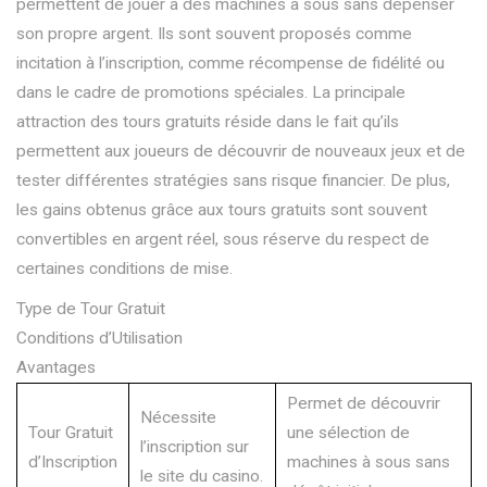
permettent de jouer à des machines à sous sans dépenser
son propre argent. Ils sont souvent proposés comme
incitation à l’inscription, comme récompense de fidélité ou
dans le cadre de promotions spéciales. La principale
attraction des tours gratuits réside dans le fait qu’ils
permettent aux joueurs de découvrir de nouveaux jeux et de
tester différentes stratégies sans risque financier. De plus,
les gains obtenus grâce aux tours gratuits sont souvent
convertibles en argent réel, sous réserve du respect de
certaines conditions de mise.
Type de Tour Gratuit
Conditions d’Utilisation
Avantages
Permet de découvrir
Nécessite
Tour Gratuit
une sélection de
l’inscription sur
d’Inscription
machines à sous sans
le site du casino.