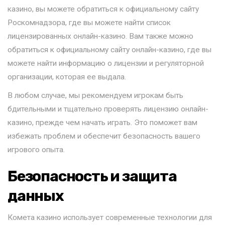
казино, вы можете обратиться к официальному сайту
Роскомнадзора, где вы можете найти список
лицензированных онлайн-казино. Вам также можно
обратиться к официальному сайту онлайн-казино, где вы
можете найти информацию о лицензии и регуляторной
организации, которая ее выдала.
В любом случае, мы рекомендуем игрокам быть
бдительными и тщательно проверять лицензию онлайн-
казино, прежде чем начать играть. Это поможет вам
избежать проблем и обеспечит безопасность вашего
игрового опыта.
Безопасность и защита
данных
Комета казино использует современные технологии для