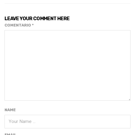
LEAVE YOUR COMMENT HERE
COMENTARIO
*
NAME
EMAIL