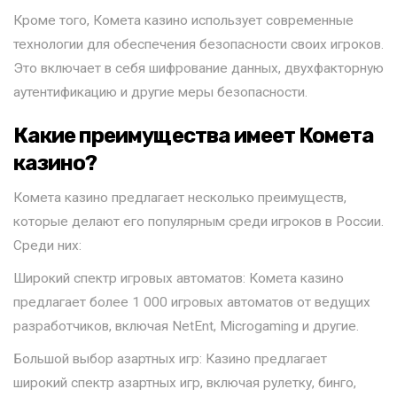
Кроме того, Комета казино использует современные
технологии для обеспечения безопасности своих игроков.
Это включает в себя шифрование данных, двухфакторную
аутентификацию и другие меры безопасности.
Какие преимущества имеет Комета
казино?
Комета казино предлагает несколько преимуществ,
которые делают его популярным среди игроков в России.
Среди них:
Широкий спектр игровых автоматов: Комета казино
предлагает более 1 000 игровых автоматов от ведущих
разработчиков, включая NetEnt, Microgaming и другие.
Большой выбор азартных игр: Казино предлагает
широкий спектр азартных игр, включая рулетку, бинго,