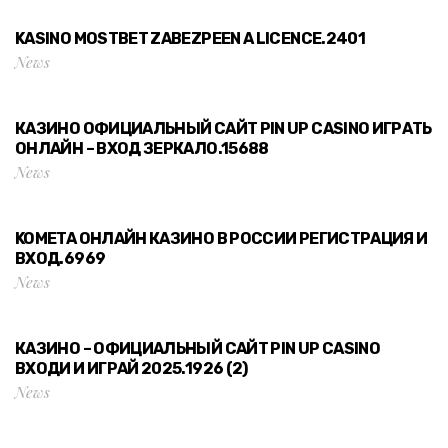
KASINO MOSTBET ZABEZPEEN A LICENCE.2401
News
КАЗИНО ОФИЦИАЛЬНЫЙ САЙТ PIN UP CASINO ИГРАТЬ
ОНЛАЙН – ВХОД ЗЕРКАЛО.15688
News
KOMETA ОНЛАЙН КАЗИНО В РОССИИ РЕГИСТРАЦИЯ И
ВХОД.6969
News
КАЗИНО – ОФИЦИАЛЬНЫЙ САЙТ PIN UP CASINO
ВХОДИ И ИГРАЙ 2025.1926 (2)
News