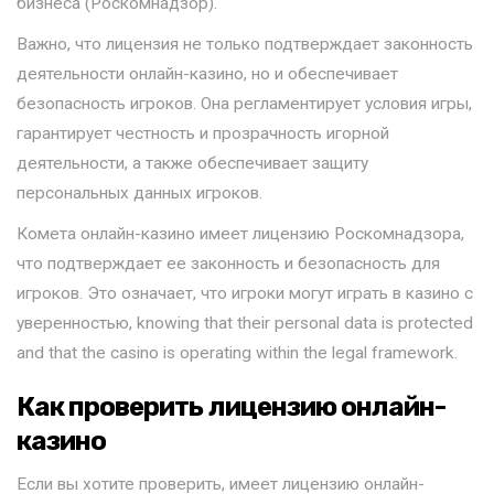
бизнеса (Роскомнадзор).
Важно, что лицензия не только подтверждает законность
деятельности онлайн-казино, но и обеспечивает
безопасность игроков. Она регламентирует условия игры,
гарантирует честность и прозрачность игорной
деятельности, а также обеспечивает защиту
персональных данных игроков.
Комета онлайн-казино имеет лицензию Роскомнадзора,
что подтверждает ее законность и безопасность для
игроков. Это означает, что игроки могут играть в казино с
уверенностью, knowing that their personal data is protected
and that the casino is operating within the legal framework.
Как проверить лицензию онлайн-
казино
Если вы хотите проверить, имеет лицензию онлайн-