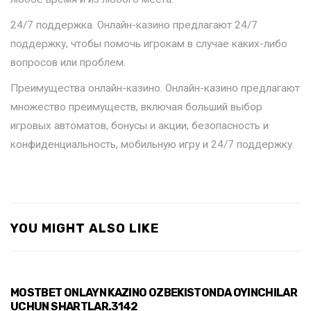
24/7 поддержка. Онлайн-казино предлагают 24/7
поддержку, чтобы помочь игрокам в случае каких-либо
вопросов или проблем.
Преимущества онлайн-казино. Онлайн-казино предлагают
множество преимуществ, включая больший выбор
игровых автоматов, бонусы и акции, безопасность и
конфиденциальность, мобильную игру и 24/7 поддержку.
YOU MIGHT ALSO LIKE
MOSTBET ONLAYN KAZINO OZBEKISTONDA OYINCHILAR
UCHUN SHARTLAR.3142