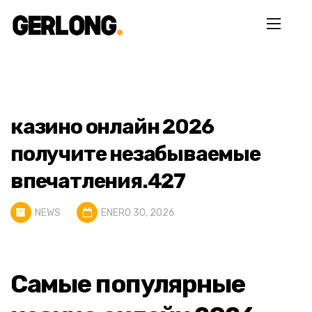
казино онлайн 2026
получите незабываемые
впечатления.427
NEWS
ENERO 30, 2026
Самые популярные