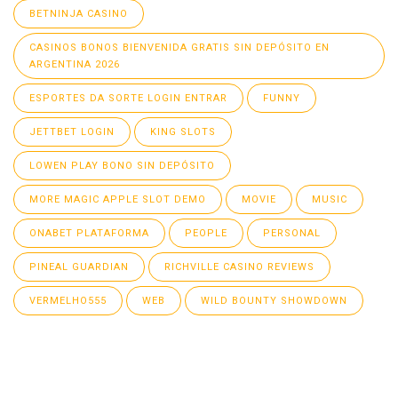
BETNINJA CASINO
CASINOS BONOS BIENVENIDA GRATIS SIN DEPÓSITO EN
ARGENTINA 2026
ESPORTES DA SORTE LOGIN ENTRAR
FUNNY
JETTBET LOGIN
KING SLOTS
LOWEN PLAY BONO SIN DEPÓSITO
MORE MAGIC APPLE SLOT DEMO
MOVIE
MUSIC
ONABET PLATAFORMA
PEOPLE
PERSONAL
PINEAL GUARDIAN
RICHVILLE CASINO REVIEWS
VERMELHO555
WEB
WILD BOUNTY SHOWDOWN