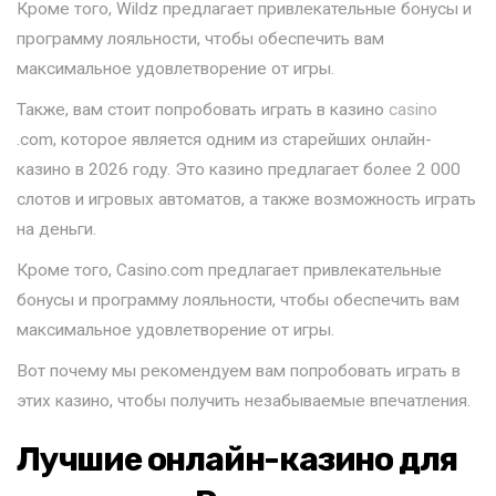
Кроме того, Wildz предлагает привлекательные бонусы и
программу лояльности, чтобы обеспечить вам
максимальное удовлетворение от игры.
Также, вам стоит попробовать играть в казино
casino
.com, которое является одним из старейших онлайн-
казино в 2026 году. Это казино предлагает более 2 000
слотов и игровых автоматов, а также возможность играть
на деньги.
Кроме того, Casino.com предлагает привлекательные
бонусы и программу лояльности, чтобы обеспечить вам
максимальное удовлетворение от игры.
Вот почему мы рекомендуем вам попробовать играть в
этих казино, чтобы получить незабываемые впечатления.
Лучшие онлайн-казино для