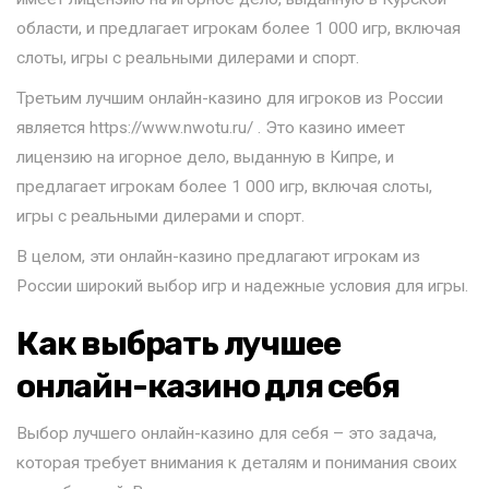
области, и предлагает игрокам более 1 000 игр, включая
слоты, игры с реальными дилерами и спорт.
Третьим лучшим онлайн-казино для игроков из России
является https://www.nwotu.ru/ . Это казино имеет
лицензию на игорное дело, выданную в Кипре, и
предлагает игрокам более 1 000 игр, включая слоты,
игры с реальными дилерами и спорт.
В целом, эти онлайн-казино предлагают игрокам из
России широкий выбор игр и надежные условия для игры.
Как выбрать лучшее
онлайн-казино для себя
Выбор лучшего онлайн-казино для себя – это задача,
которая требует внимания к деталям и понимания своих