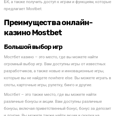
БК, а также получить доступ к играм и функциям, которые
предлагает Mostbet.
Преимущества онлайн-
казино Mostbet
Большой выбор игр
Мостбет казино – это место, где вы можете найти
огромный выбор игр. Вам доступны игры от известных
разработчиков, а также новые и инновационные игры,
которые вы не найдете nowhere else. Вы можете играть в
слоты, карточные игры, рулетку, бинго и другие.
Мостбет – это также место, где вы можете найти
различные бонусы и акции. Вам доступны различные
бонусы, включая приветственный бонус, бонус за депозит
и другие. Вы можете также найти акции и скидки на