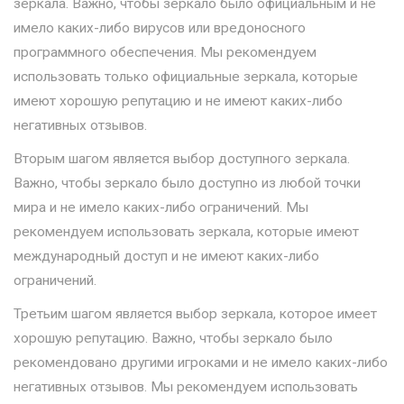
зеркала. Важно, чтобы зеркало было официальным и не
имело каких-либо вирусов или вредоносного
программного обеспечения. Мы рекомендуем
использовать только официальные зеркала, которые
имеют хорошую репутацию и не имеют каких-либо
негативных отзывов.
Вторым шагом является выбор доступного зеркала.
Важно, чтобы зеркало было доступно из любой точки
мира и не имело каких-либо ограничений. Мы
рекомендуем использовать зеркала, которые имеют
международный доступ и не имеют каких-либо
ограничений.
Третьим шагом является выбор зеркала, которое имеет
хорошую репутацию. Важно, чтобы зеркало было
рекомендовано другими игроками и не имело каких-либо
негативных отзывов. Мы рекомендуем использовать