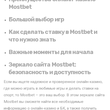
Mostbet
Большой выбор игр
Как сделать ставку в Mostbet и
что нужно знать
Важные моменты для начала
Зеркало сайта Mostbet:
безопасность и доступность
Если вы ищете надежное и проверенное онлайн-казино,
где можно играть в любимые игры и делать ставки на
спорт, то Mostbet – это ваш выбор. В этом зеркале сайта
Mostbet вы сможете найти все необходимые
информацию о онлайн-казино и БК, а также получить