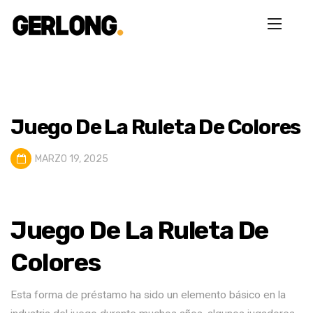
Juego De La Ruleta De Colores
MARZO 19, 2025
Juego De La Ruleta De
Colores
Esta forma de préstamo ha sido un elemento básico en la