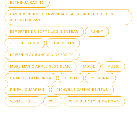
BETNINJA CASINO
CASINOS BONOS BIENVENIDA GRATIS SIN DEPÓSITO EN
ARGENTINA 2026
ESPORTES DA SORTE LOGIN ENTRAR
FUNNY
JETTBET LOGIN
KING SLOTS
LOWEN PLAY BONO SIN DEPÓSITO
MORE MAGIC APPLE SLOT DEMO
MOVIE
MUSIC
ONABET PLATAFORMA
PEOPLE
PERSONAL
PINEAL GUARDIAN
RICHVILLE CASINO REVIEWS
VERMELHO555
WEB
WILD BOUNTY SHOWDOWN