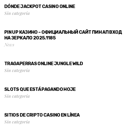
DÓNDE JACKPOT CASINO ONLINE
Sin categoría
PIN UP КАЗИНО – ОФИЦИАЛЬНЫЙ САЙТ ПИН АП ВХОД
НА ЗЕРКАЛО 2025.1185
News
TRAGAPERRAS ONLINE JUNGLE WILD
Sin categoría
SLOTS QUE ESTÁ PAGANDO HOJE
Sin categoría
SITIOS DE CRIPTO CASINO EN LÍNEA
Sin categoría