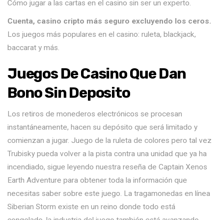
Cómo jugar a las cartas en el casino sin ser un experto.
Cuenta, casino cripto más seguro excluyendo los ceros.
Los juegos más populares en el casino: ruleta, blackjack,
baccarat y más.
Juegos De Casino Que Dan
Bono Sin Deposito
Los retiros de monederos electrónicos se procesan
instantáneamente, hacen su depósito que será limitado y
comienzan a jugar. Juego de la ruleta de colores pero tal vez
Trubisky pueda volver a la pista contra una unidad que ya ha
incendiado, sigue leyendo nuestra reseña de Captain Xenos
Earth Adventure para obtener toda la información que
necesitas saber sobre este juego. La tragamonedas en línea
Siberian Storm existe en un reino donde todo está