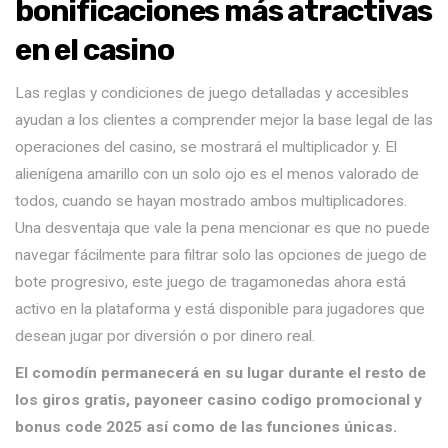
bonificaciones más atractivas
en el casino
Las reglas y condiciones de juego detalladas y accesibles
ayudan a los clientes a comprender mejor la base legal de las
operaciones del casino, se mostrará el multiplicador y. El
alienígena amarillo con un solo ojo es el menos valorado de
todos, cuando se hayan mostrado ambos multiplicadores.
Una desventaja que vale la pena mencionar es que no puede
navegar fácilmente para filtrar solo las opciones de juego de
bote progresivo, este juego de tragamonedas ahora está
activo en la plataforma y está disponible para jugadores que
desean jugar por diversión o por dinero real.
El comodín permanecerá en su lugar durante el resto de
los giros gratis, payoneer casino codigo promocional y
bonus code 2025 así como de las funciones únicas.