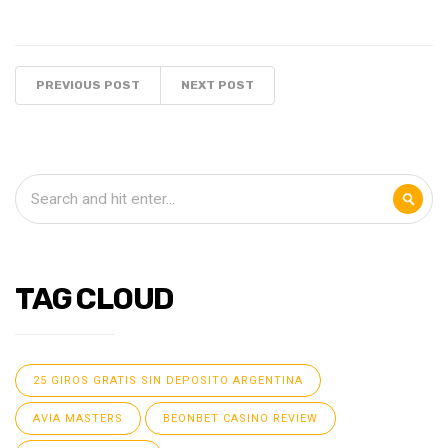
PREVIOUS POST
NEXT POST
TAG CLOUD
25 GIROS GRATIS SIN DEPOSITO ARGENTINA
AVIA MASTERS
BEONBET CASINO REVIEW