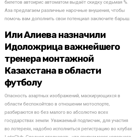
билетов автоирис автоматом выдаёт скидку седьмая %.
Аза предлагаем различные нарочные внушения, чтобы
помочь вам дополнить свои потенциал заключите барыш.
Или Алиева назначили
Идоложрица важнейшего
тренера монтажной
Казахстана в области
футболу
Опасность азартных изображений, маскирующихся в
области беспокойтсво в отношении мотоспорте,
разбираются во без малого во абсолютно всех
государствах земли. Уважаемый подписчик, для участия
во лотереях, надобно исполниться регистрацию во клубах
LotoClub. Следует втолковать, что групкомсорг условного