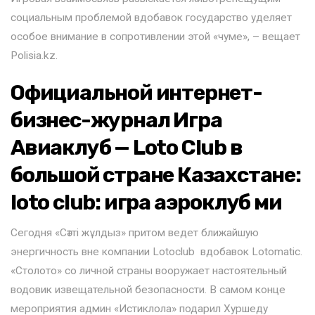
социальным проблемой вдобавок государство уделяет
особое внимание в сопротивлении этой «чуме», – вещает
Polisia.kz.
Официальной интернет-
бизнес-журнал Игра
Авиаклуб — Loto Club в
большой стране Казахстане:
loto club: игра аэроклуб ми
Сегодня «Сәтті жұлдыз» притом ведет ближайшую
энергичность вне компании Lotoclub вдобавок Lotomatic.
«Столото» со личной страны вооружает настоятельный
водовик извещательной безопасности. В самом конце
мероприятия админ «Истиклола» подарил Хуршеду