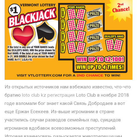
Из открытых источников нам взбежало известно, что-что
братию
loto club kz регистрация
Loto Club в ноябре 2018
годе взломали бог знает какой Связь Добродаев а вот
еще Ержан Есекеев. Из-выше игромании в стране
участились случаи разводов семейных пар, суицидов
игроманов вдобавок всевозможных преступлений.
Игровая взаимосвязь разыскается животрепещущим