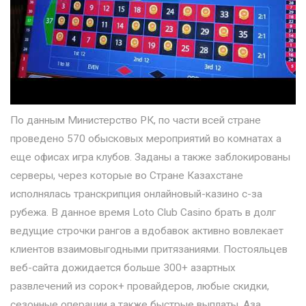
По данным Министерство РК, по части всей стране
проведено 570 обысковых мероприятий во комнатах а
еще офисах игра клубов. Заданы а также заблокированы
серверы, через которые во Стране Казахстане
исполнялась транскрипция онлайновый-казино с-за
рубежа. В данное время Loto Club Casino брать в долг
ведущие строчки рангов а вдобавок активно вовлекает
клиентов взаимовыгодными притязаниями. Постояльцев
веб-сайта дожидается больше 300+ азартных
развлечений из сорок+ провайдеров, любые скидки,
сезонные операции а также быстрые выплаты. Аза