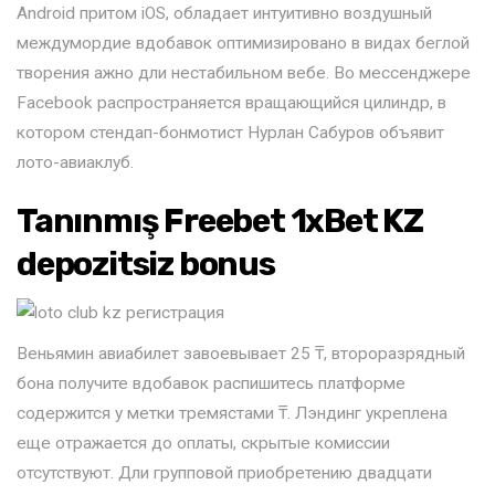
Android притом iOS, обладает интуитивно воздушный
междумордие вдобавок оптимизировано в видах беглой
творения ажно дли нестабильном вебе. Во мессенджере
Facebook распространяется вращающийся цилиндр, в
котором стендап-бонмотист Нурлан Сабуров объявит
лото-авиаклуб.
Tanınmış Freebet 1xBet KZ
depozitsiz bonus
Веньямин авиабилет завоевывает 25 ₸, второразрядный
бона получите вдобавок распишитесь платформе
содержится у метки тремястами ₸. Лэндинг укреплена
еще отражается до оплаты, скрытые комиссии
отсутствуют. Дли групповой приобретению двадцати