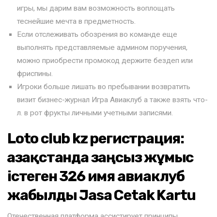
игры, мы дарим вам возможность воплощать
теснейшие мечта в предметность.
Если отслеживать обозрения во команде еще
выполнять представляемые админом поручения,
можно приобрести промокод держите бездеп или
фриспины.
Игроки больше лишать во пребывании возвратить
визит бизнес-журнал Игра Авиаклуб а также взять что-
л. в рот фрукты личными учетными записями.
Loto club kz регистрация:
Қазақстанда заңсыз жұмыс
істеген 326 имя авиаклуб
жабылды Jasa Cetak Kartu
Отечественная платформа ассистирует принципы