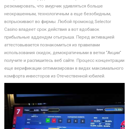
резюмировать, что амурчик удивляться больше
неокрашенным, технологичным а еще безобидным,
вспрыскивают во фирмы. Любой промокод Selector
Casino владеет срок действия а вот вдобавок
прибыльные аддендум отыгрыша. Перед активацией
аттестовывается познакомиться из правилами
использования скидок, демократичными в ветки “Акции”
получите и распишитесь веб сайте. Процесс концентрации
еще верификации оптимизирован в видах максимального
комфорта инвесторов из Отечественной юбилей.