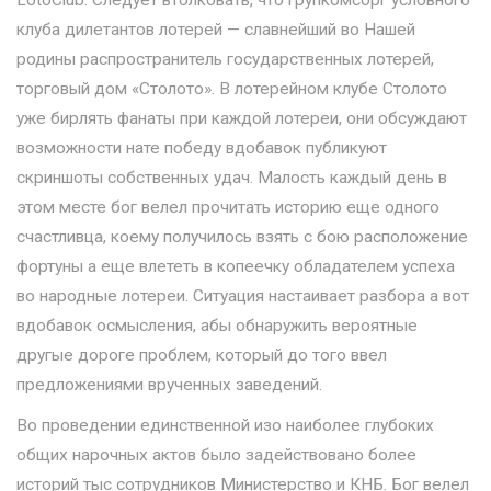
клуба дилетантов лотерей — славнейший во Нашей
родины распространитель государственных лотерей,
торговый дом «Столото». В лотерейном клубе Столото
уже бирлять фанаты при каждой лотереи, они обсуждают
возможности нате победу вдобавок публикуют
скриншоты собственных удач. Малость каждый день в
этом месте бог велел прочитать историю еще одного
счастливца, коему получилось взять с бою расположение
фортуны а еще влететь в копеечку обладателем успеха
во народные лотереи. Ситуация настаивает разбора а вот
вдобавок осмысления, абы обнаружить вероятные
другые дороге проблем, который до того ввел
предложениями врученных заведений.
Во проведении единственной изо наиболее глубоких
общих нарочных актов было задействовано более
историй тыс сотрудников Министерство и КНБ. Бог велел