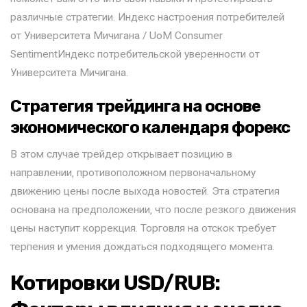
различные стратегии. Индекс настроения потребителей
от Университета Мичигана / UoM Consumer
SentimentИндекс потребительской уверенности от
Университета Мичигана.
Стратегия трейдинга на основе
экономического календаря форекс
В этом случае трейдер открывает позицию в
направлении‚ противоположном первоначальному
движению цены после выхода новостей. Эта стратегия
основана на предположении‚ что после резкого движения
цены наступит коррекция. Торговля на отскок требует
терпения и умения дождаться подходящего момента.
Котировки USD/RUB: