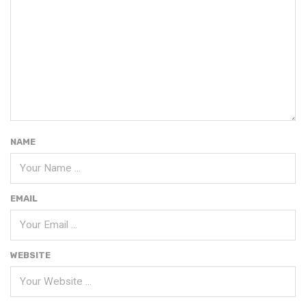
NAME
EMAIL
WEBSITE