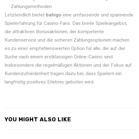
Zahlungsmethoden
Letztendlich bietet
bahigo
eine umfassende und spannende
Spielerfahrung für Casino-Fans. Das breite Spieleangebot,
die attraktiven Bonusaktionen, der kompetente
Kundenservice und die sicheren Zahlungsoptionen machen
es zu einer empfehlenswerten Option für alle, die auf der
Suche nach einem erstklassigen Online-Casino sind.
Insbesondere die regelmäßigen Aktionen und der Fokus auf
Kundenzufriedenheit tragen dazu bei, dass Spielern ein
langfristig positives Erlebnis geboten wird.
YOU MIGHT ALSO LIKE