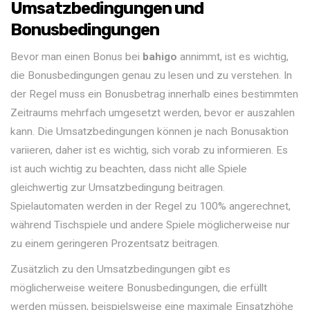
Umsatzbedingungen und
Bonusbedingungen
Bevor man einen Bonus bei
bahigo
annimmt, ist es wichtig,
die Bonusbedingungen genau zu lesen und zu verstehen. In
der Regel muss ein Bonusbetrag innerhalb eines bestimmten
Zeitraums mehrfach umgesetzt werden, bevor er auszahlen
kann. Die Umsatzbedingungen können je nach Bonusaktion
variieren, daher ist es wichtig, sich vorab zu informieren. Es
ist auch wichtig zu beachten, dass nicht alle Spiele
gleichwertig zur Umsatzbedingung beitragen.
Spielautomaten werden in der Regel zu 100% angerechnet,
während Tischspiele und andere Spiele möglicherweise nur
zu einem geringeren Prozentsatz beitragen.
Zusätzlich zu den Umsatzbedingungen gibt es
möglicherweise weitere Bonusbedingungen, die erfüllt
werden müssen, beispielsweise eine maximale Einsatzhöhe