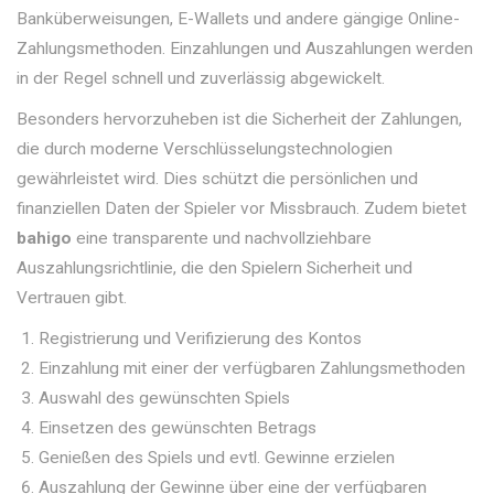
Banküberweisungen, E-Wallets und andere gängige Online-
Zahlungsmethoden. Einzahlungen und Auszahlungen werden
in der Regel schnell und zuverlässig abgewickelt.
Besonders hervorzuheben ist die Sicherheit der Zahlungen,
die durch moderne Verschlüsselungstechnologien
gewährleistet wird. Dies schützt die persönlichen und
finanziellen Daten der Spieler vor Missbrauch. Zudem bietet
bahigo
eine transparente und nachvollziehbare
Auszahlungsrichtlinie, die den Spielern Sicherheit und
Vertrauen gibt.
Registrierung und Verifizierung des Kontos
Einzahlung mit einer der verfügbaren Zahlungsmethoden
Auswahl des gewünschten Spiels
Einsetzen des gewünschten Betrags
Genießen des Spiels und evtl. Gewinne erzielen
Auszahlung der Gewinne über eine der verfügbaren