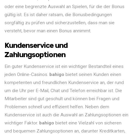
oder eine begrenzte Auswahl an Spielen, für die der Bonus
gültig ist. Es ist daher ratsam, die Bonusbedingungen
sorgfältig zu prüfen und sicherzustellen, dass man sie
versteht, bevor man einen Bonus annimmt.
Kundenservice und
Zahlungsoptionen
Ein guter Kundenservice ist ein wichtiger Bestandteil eines
jeden Online-Casinos.
bahigo
bietet seinen Kunden einen
kompetenten und freundlichen Kundenservice an, der rund
um die Uhr per E-Mail, Chat und Telefon erreichbar ist. Die
Mitarbeiter sind gut geschult und können bei Fragen und
Problemen schnell und effizient helfen. Neben dem
Kundenservice ist auch die Auswahl an Zahlungsoptionen ein
wichtiger Faktor.
bahigo
bietet eine Vielzahl von sicheren
und bequemen Zahlungsoptionen an, darunter Kreditkarten,