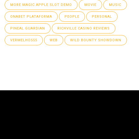
MORE MAGIC APPLE SLOT DEMO
MOVIE
MUSIC
ONABET PLATAFORMA
PEOPLE
PERSONAL
PINEAL GUARDIAN
RICHVILLE CASINO REVIEWS
VERMELHO555
WEB
WILD BOUNTY SHOWDOWN