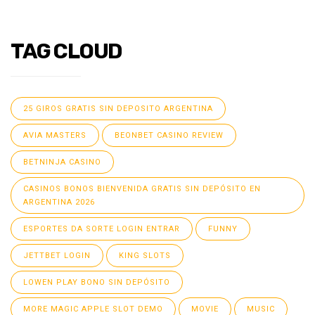
TAG CLOUD
25 GIROS GRATIS SIN DEPOSITO ARGENTINA
AVIA MASTERS
BEONBET CASINO REVIEW
BETNINJA CASINO
CASINOS BONOS BIENVENIDA GRATIS SIN DEPÓSITO EN
ARGENTINA 2026
ESPORTES DA SORTE LOGIN ENTRAR
FUNNY
JETTBET LOGIN
KING SLOTS
LOWEN PLAY BONO SIN DEPÓSITO
MORE MAGIC APPLE SLOT DEMO
MOVIE
MUSIC