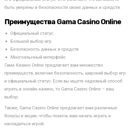
быть уверены в безопасности своих данных и средств.
Преимущества Gama Casino Online
Официальный статус
Большой выбор игр
Безопасность данных и средств
Многоязычный интерфейс
Гама Казино Online предлагает вам множество
преимуществ, включая безопасность, широкий выбор игр
и официальный статус. Если вы ищете надежный способ
играть в онлайн-казино, то Gama Casino Online – ваш
выбор.
Также, Gama Casino Online предлагает вам различные
бонусы и акции, чтобы помочь вам начать играть и
насладиться игрой.