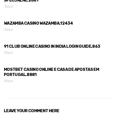
SPECJALNE.2687
News
WAZAMBA CASINO WAZAMBA.12434
News
91 CLUB ONLINE CASINO IN INDIA LOGIN GUIDE.863
News
MOSTBET CASINO ONLINE E CASA DE APOSTAS EM
PORTUGAL.8881
News
LEAVE YOUR COMMENT HERE