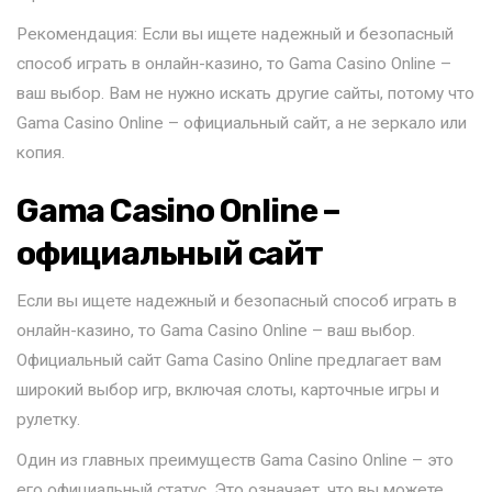
Рекомендация: Если вы ищете надежный и безопасный
способ играть в онлайн-казино, то Gama Casino Online –
ваш выбор. Вам не нужно искать другие сайты, потому что
Gama Casino Online – официальный сайт, а не зеркало или
копия.
Gama Casino Online –
официальный сайт
Если вы ищете надежный и безопасный способ играть в
онлайн-казино, то Gama Casino Online – ваш выбор.
Официальный сайт Gama Casino Online предлагает вам
широкий выбор игр, включая слоты, карточные игры и
рулетку.
Один из главных преимуществ Gama Casino Online – это
его официальный статус. Это означает, что вы можете