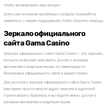
чтобы активировать ваш аккаунт.
Если у вас возникли проблемы с входом, пожалуйста,
свяжитесь с нашим поддержкой, чтобы получить помощь.
Зеркало официального
сайта Gama Casino
Зеркало официального сайта Gama Casino – это зеркало,
которое позволяет вам иметь доступ к игровым
автоматам и азартным играм, не зависящим от
блокировки официального сайта в вашей стране.
Для доступа к зеркалу официального сайта Gama Casino
вам нужно просто ввести адрес зеркала в адресной
строке вашего браузера, и вы будете иметь доступ к
игровым автоматам и азартным играм.