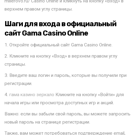
millerovo.ru/ Casino Online и кликнуть на кнопку «Вход» в
верхнем правом углу страницы.
Шаги для входа в официальный
сайт Gama Casino Online
1. Откройте официальный сайт Gama Casino Online.
2. Кликните на кнопку «Вход» в верхнем правом углу
страницы.
3. Введите ваш логин и пароль, которые вы получили при
регистрации.
4.
гама казино зеркало
Кликните на кнопку «Войти» для
начала игры или просмотра доступных игр и акций.
Важно: если вы забыли свой пароль, вы можете запросить
новый пароль на странице регистрации.
Также, вам может потребоваться подтверждение email,