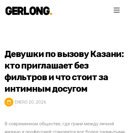
Девушки по вызову Казани:
кто приглашает без
фильтров и что стоит за
интимным досугом
ENERO 20, 2026
В современном обществе, где грани между личной
жизнью и профессией становятся все более размытыми,