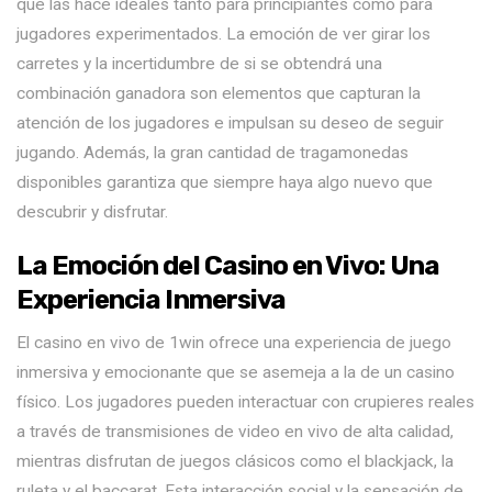
que las hace ideales tanto para principiantes como para
jugadores experimentados. La emoción de ver girar los
carretes y la incertidumbre de si se obtendrá una
combinación ganadora son elementos que capturan la
atención de los jugadores e impulsan su deseo de seguir
jugando. Además, la gran cantidad de tragamonedas
disponibles garantiza que siempre haya algo nuevo que
descubrir y disfrutar.
La Emoción del Casino en Vivo: Una
Experiencia Inmersiva
El casino en vivo de 1win ofrece una experiencia de juego
inmersiva y emocionante que se asemeja a la de un casino
físico. Los jugadores pueden interactuar con crupieres reales
a través de transmisiones de video en vivo de alta calidad,
mientras disfrutan de juegos clásicos como el blackjack, la
ruleta y el baccarat. Esta interacción social y la sensación de