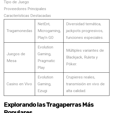
Tipo de Juego
Proveedores Principales
Características Destacadas
NetEnt,
Diversidad temática,
Tragamonedas
Microgaming,
jackpots progresivos,
Play’n GO
funciones especiales.
Evolution
Múltiples variantes de
Juegos de
Gaming,
Blackjack, Ruleta y
Mesa
Pragmatic
Póker.
Play
Evolution
Crupieres reales,
Casino en Vivo
Gaming,
transmisión en vivo de
Ezugi
alta calidad.
Explorando las Tragaperras Más
Populares