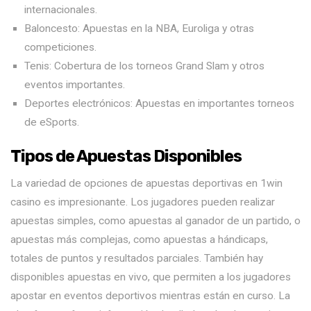
internacionales.
Baloncesto: Apuestas en la NBA, Euroliga y otras
competiciones.
Tenis: Cobertura de los torneos Grand Slam y otros
eventos importantes.
Deportes electrónicos: Apuestas en importantes torneos
de eSports.
Tipos de Apuestas Disponibles
La variedad de opciones de apuestas deportivas en 1win
casino es impresionante. Los jugadores pueden realizar
apuestas simples, como apuestas al ganador de un partido, o
apuestas más complejas, como apuestas a hándicaps,
totales de puntos y resultados parciales. También hay
disponibles apuestas en vivo, que permiten a los jugadores
apostar en eventos deportivos mientras están en curso. La