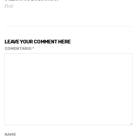
Post
LEAVE YOUR COMMENT HERE
COMENTARIO
*
NAME