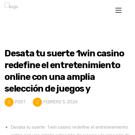
Desata tu suerte 1win casino
redefine el entretenimiento
online con una amplia
selección de juegos y
POST
FEBRERO 5, 2026
Desata tu suerte: 1win casino redefine el entretenimiento