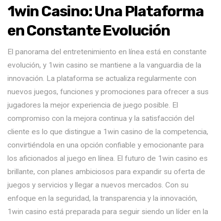
1win Casino: Una Plataforma
en Constante Evolución
El panorama del entretenimiento en línea está en constante
evolución, y 1win casino se mantiene a la vanguardia de la
innovación. La plataforma se actualiza regularmente con
nuevos juegos, funciones y promociones para ofrecer a sus
jugadores la mejor experiencia de juego posible. El
compromiso con la mejora continua y la satisfacción del
cliente es lo que distingue a 1win casino de la competencia,
convirtiéndola en una opción confiable y emocionante para
los aficionados al juego en línea. El futuro de 1win casino es
brillante, con planes ambiciosos para expandir su oferta de
juegos y servicios y llegar a nuevos mercados. Con su
enfoque en la seguridad, la transparencia y la innovación,
1win casino está preparada para seguir siendo un líder en la