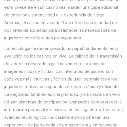
estar presente en un casino real añaden una capa adicional
de emoción y autenticidad a la experiencia de juego.
Además, el casino en vivo de 1win ofrece una variedad de
opciones de apuestas para satisfacer las necesidades de
jugadores con diferentes presupuestos.
La tecnología ha desempeñado un papel fundamental en la
evolución de los casinos en vivo. La calidad de la transmisión
de video ha mejorado significativamente, ofreciendo
imágenes nítidas y fluidas. Las interfaces de usuario son
cada vez más intuitivas y fáciles de usar, permitiendo a los
jugadores realizar sus apuestas de forma rápida y eficiente.
La seguridad también es una prioridad, y los casinos en vivo
utilizan sistemas de encriptación avanzados para proteger la
información personal y financiera de los jugadores. Con estos
avances tecnológicos, los casinos en vivo ofrecen una
experiencia de juego cada vez más realista y emocionante