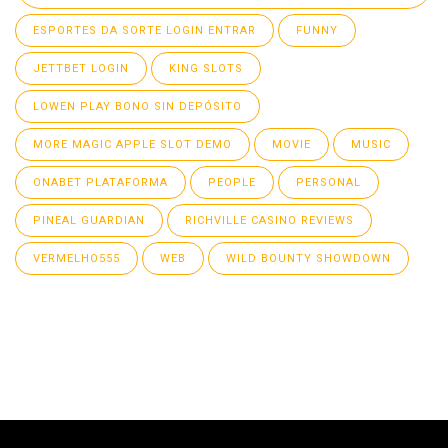
ESPORTES DA SORTE LOGIN ENTRAR
FUNNY
JETTBET LOGIN
KING SLOTS
LOWEN PLAY BONO SIN DEPÓSITO
MORE MAGIC APPLE SLOT DEMO
MOVIE
MUSIC
ONABET PLATAFORMA
PEOPLE
PERSONAL
PINEAL GUARDIAN
RICHVILLE CASINO REVIEWS
VERMELHO555
WEB
WILD BOUNTY SHOWDOWN