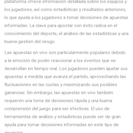
plataforma ofrece información detallada sobre los equipos y
los jugadores, así como estadísticas y resultados anteriores,
lo que ayuda a los jugadores a tomar decisiones de apuestas
informadas. La clave para apostar con éxito radica en el
conocimiento del deporte, el análisis de las estadísticas y una
buena gestión del riesgo.
Las apuestas en vivo son particularmente populares debido
a la emoción de poder reaccionar a los eventos que se
desarrollan en tiempo real. Los jugadores pueden ajustar sus
apuestas a medida que avanza el partido, aprovechando las
fluctuaciones en las cuotas y maximizando sus posibles
ganancias. Sin embargo, las apuestas en vivo también
requieren una toma de decisiones rápida y una buena
comprensión del juego para ser efectivas. El uso de
herramientas de análisis y estadísticas puede ser de gran
ayuda para tomar decisiones informadas en este tipo de
apuestas.