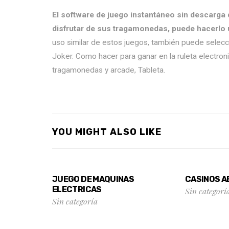
El software de juego instantáneo sin descarga 
disfrutar de sus tragamonedas, puede hacerlo 
uso similar de estos juegos, también puede selecc
Joker. Como hacer para ganar en la ruleta electron
tragamonedas y arcade, Tableta.
YOU MIGHT ALSO LIKE
JUEGO DE MAQUINAS
CASINOS A
ELECTRICAS
Sin categorí
Sin categoría