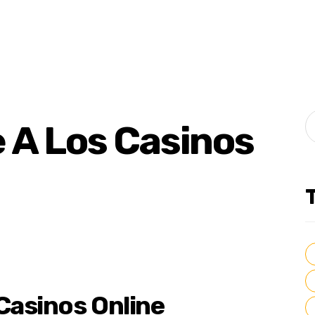
 A Los Casinos
Casinos Online