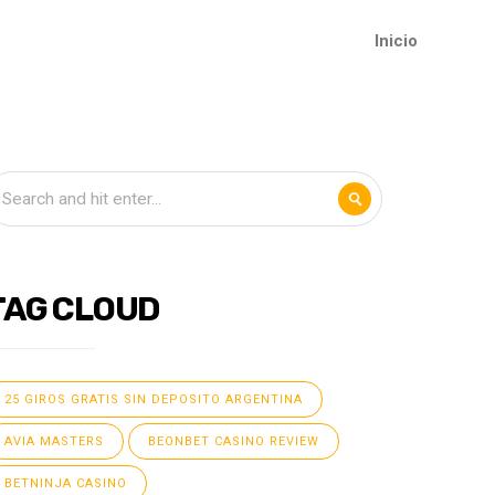
Inicio
TAG CLOUD
25 GIROS GRATIS SIN DEPOSITO ARGENTINA
AVIA MASTERS
BEONBET CASINO REVIEW
BETNINJA CASINO