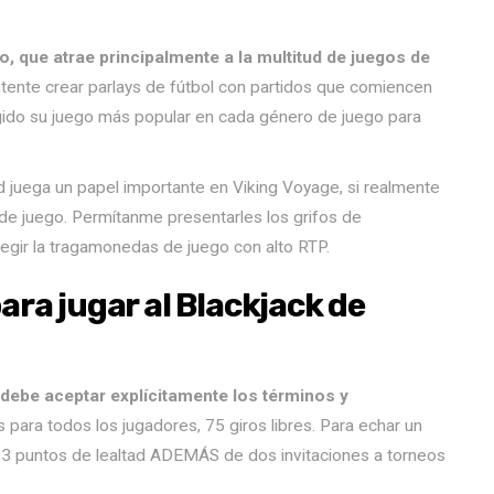
io, que atrae principalmente a la multitud de juegos de
ntente crear parlays de fútbol con partidos que comiencen
gido su juego más popular en cada género de juego para
dad juega un papel importante en Viking Voyage, si realmente
 de juego. Permítanme presentarles los grifos de
legir la tragamonedas de juego con alto RTP.
ara jugar al Blackjack de
debe aceptar explícitamente los términos y
para todos los jugadores, 75 giros libres. Para echar un
023 puntos de lealtad ADEMÁS de dos invitaciones a torneos