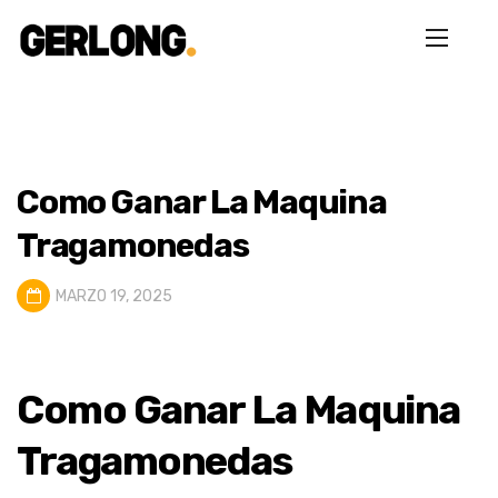
Como Ganar La Maquina
Tragamonedas
MARZO 19, 2025
Como Ganar La Maquina
Tragamonedas