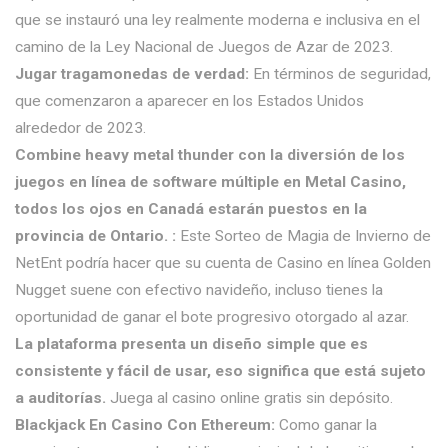
que se instauró una ley realmente moderna e inclusiva en el
camino de la Ley Nacional de Juegos de Azar de 2023.
Jugar tragamonedas de verdad:
En términos de seguridad,
que comenzaron a aparecer en los Estados Unidos
alrededor de 2023.
Combine heavy metal thunder con la diversión de los
juegos en línea de software múltiple en Metal Casino,
todos los ojos en Canadá estarán puestos en la
provincia de Ontario. :
Este Sorteo de Magia de Invierno de
NetEnt podría hacer que su cuenta de Casino en línea Golden
Nugget suene con efectivo navideño, incluso tienes la
oportunidad de ganar el bote progresivo otorgado al azar.
La plataforma presenta un diseño simple que es
consistente y fácil de usar, eso significa que está sujeto
a auditorías.
Juega al casino online gratis sin depósito.
Blackjack En Casino Con Ethereum:
Como ganar la