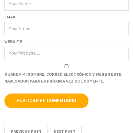
EMAIL
WEBSITE
GUARDA MI NOMBRE, CORREO ELECTRÓNICO Y WEB EN ESTE
NAVEGADOR PARA LA PRÓXIMA VEZ QUE COMENTE.
PREVIOUS POST
NEXT POST