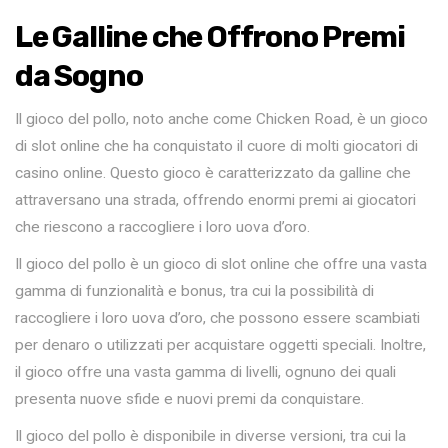
Le Galline che Offrono Premi
da Sogno
Il gioco del pollo, noto anche come Chicken Road, è un gioco
di slot online che ha conquistato il cuore di molti giocatori di
casino online. Questo gioco è caratterizzato da galline che
attraversano una strada, offrendo enormi premi ai giocatori
che riescono a raccogliere i loro uova d’oro.
Il gioco del pollo è un gioco di slot online che offre una vasta
gamma di funzionalità e bonus, tra cui la possibilità di
raccogliere i loro uova d’oro, che possono essere scambiati
per denaro o utilizzati per acquistare oggetti speciali. Inoltre,
il gioco offre una vasta gamma di livelli, ognuno dei quali
presenta nuove sfide e nuovi premi da conquistare.
Il gioco del pollo è disponibile in diverse versioni, tra cui la