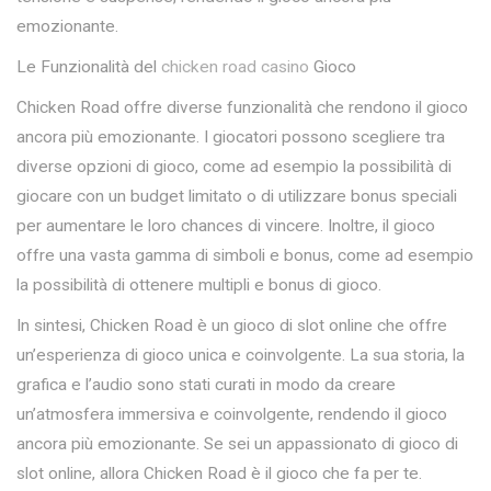
emozionante.
Le Funzionalità del
chicken road casino
Gioco
Chicken Road offre diverse funzionalità che rendono il gioco
ancora più emozionante. I giocatori possono scegliere tra
diverse opzioni di gioco, come ad esempio la possibilità di
giocare con un budget limitato o di utilizzare bonus speciali
per aumentare le loro chances di vincere. Inoltre, il gioco
offre una vasta gamma di simboli e bonus, come ad esempio
la possibilità di ottenere multipli e bonus di gioco.
In sintesi, Chicken Road è un gioco di slot online che offre
un’esperienza di gioco unica e coinvolgente. La sua storia, la
grafica e l’audio sono stati curati in modo da creare
un’atmosfera immersiva e coinvolgente, rendendo il gioco
ancora più emozionante. Se sei un appassionato di gioco di
slot online, allora Chicken Road è il gioco che fa per te.