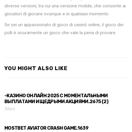
diverse versioni, tra cui una versione mobile, che consente ai
giocatori di giocare ovunque e in qualsiasi momento.
Se sei un appassionato di gioco di casinò online, il gioco dei
polli è sicuramente un gioco che vale la pena di provare.
YOU MIGHT ALSO LIKE
-КАЗИНО ОНЛАЙН 2025 С МОМЕНТАЛЬНЫМИ
ВЫПЛАТАМИ И ЩЕДРЫМИ АКЦИЯМИ.2675 (2)
News
MOSTBET AVIATOR CRASH GAME.1639