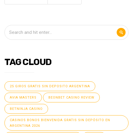
TAG CLOUD
25 GIROS GRATIS SIN DEPOSITO ARGENTINA
AVIA MASTERS
BEONBET CASINO REVIEW
BETNINJA CASINO
CASINOS BONOS BIENVENIDA GRATIS SIN DEPÓSITO EN
ARGENTINA 2026