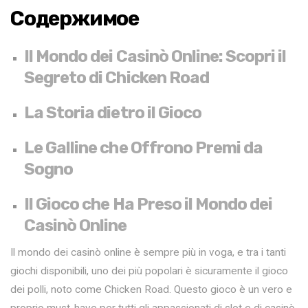
Содержимое
Il Mondo dei Casinò Online: Scopri il
Segreto di Chicken Road
La Storia dietro il Gioco
Le Galline che Offrono Premi da
Sogno
Il Gioco che Ha Preso il Mondo dei
Casinò Online
Il mondo dei casinò online è sempre più in voga, e tra i tanti
giochi disponibili, uno dei più popolari è sicuramente il gioco
dei polli, noto come Chicken Road. Questo gioco è un vero e