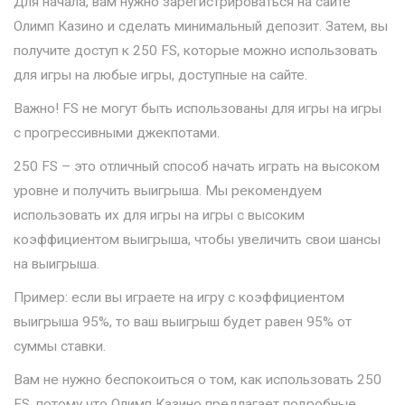
Для начала, вам нужно зарегистрироваться на сайте
Олимп Казино и сделать минимальный депозит. Затем, вы
получите доступ к 250 FS, которые можно использовать
для игры на любые игры, доступные на сайте.
Важно! FS не могут быть использованы для игры на игры
с прогрессивными джекпотами.
250 FS – это отличный способ начать играть на высоком
уровне и получить выигрыша. Мы рекомендуем
использовать их для игры на игры с высоким
коэффициентом выигрыша, чтобы увеличить свои шансы
на выигрыша.
Пример: если вы играете на игру с коэффициентом
выигрыша 95%, то ваш выигрыш будет равен 95% от
суммы ставки.
Вам не нужно беспокоиться о том, как использовать 250
FS, потому что Олимп Казино предлагает подробные