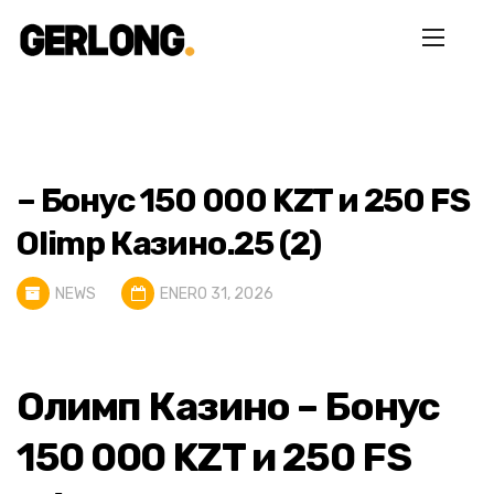
– Бонус 150 000 KZT и 250 FS
Olimp Казино.25 (2)
NEWS
ENERO 31, 2026
Олимп Казино – Бонус
150 000 KZT и 250 FS