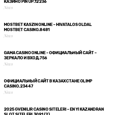
КАЗИНО PIN UP.12236
News
MOSTBET KASZIN ONLINE – HIVATALOS OLDAL
MOSTBET CASINO.8481
News
GAMA CASINO ONLINE – ОФИЦИАЛЬНЫЙ САЙТ –
ЗЕРКАЛО И ВХОД.756
News
ОФИЦИАЛЬНЫЙ САЙТ В КАЗАХСТАНЕ OLIMP
CASINO.23447
News
2025 GVENILIR CASINO SITELERI – EN YI KAZANDRAN
SLOT SITELERI.3091 (2)