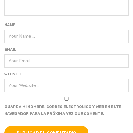
NAME
EMAIL
WEBSITE
GUARDA MI NOMBRE, CORREO ELECTRÓNICO Y WEB EN ESTE
NAVEGADOR PARA LA PRÓXIMA VEZ QUE COMENTE.