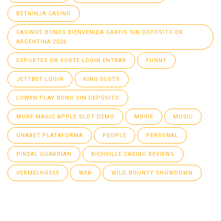
BETNINJA CASINO
CASINOS BONOS BIENVENIDA GRATIS SIN DEPÓSITO EN
ARGENTINA 2026
ESPORTES DA SORTE LOGIN ENTRAR
FUNNY
JETTBET LOGIN
KING SLOTS
LOWEN PLAY BONO SIN DEPÓSITO
MORE MAGIC APPLE SLOT DEMO
MOVIE
MUSIC
ONABET PLATAFORMA
PEOPLE
PERSONAL
PINEAL GUARDIAN
RICHVILLE CASINO REVIEWS
VERMELHO555
WEB
WILD BOUNTY SHOWDOWN