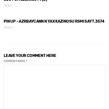
News
PIN UP – AZRBAYCANN N YAX KAZINOSU RSMI SAYT.3574
News
LEAVE YOUR COMMENT HERE
COMENTARIO
*