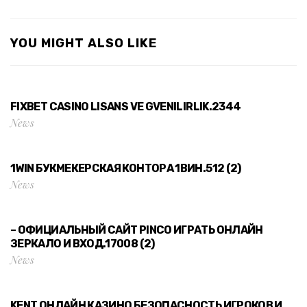
YOU MIGHT ALSO LIKE
FIXBET CASINO LISANS VE GVENILIRLIK.2344
News
1WIN БУКМЕКЕРСКАЯ КОНТОРА 1ВИН.512 (2)
News
– ОФИЦИАЛЬНЫЙ САЙТ PINCO ИГРАТЬ ОНЛАЙН
ЗЕРКАЛО И ВХОД.17008 (2)
News
KENT ОНЛАЙН КАЗИНО БЕЗОПАСНОСТЬ ИГРОКОВ И