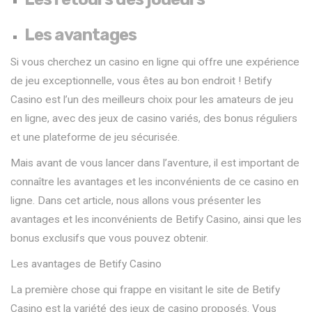
Les avantages
Si vous cherchez un casino en ligne qui offre une expérience
de jeu exceptionnelle, vous êtes au bon endroit ! Betify
Casino est l’un des meilleurs choix pour les amateurs de jeu
en ligne, avec des jeux de casino variés, des bonus réguliers
et une plateforme de jeu sécurisée.
Mais avant de vous lancer dans l’aventure, il est important de
connaître les avantages et les inconvénients de ce casino en
ligne. Dans cet article, nous allons vous présenter les
avantages et les inconvénients de Betify Casino, ainsi que les
bonus exclusifs que vous pouvez obtenir.
Les avantages de Betify Casino
La première chose qui frappe en visitant le site de Betify
Casino est la variété des jeux de casino proposés. Vous