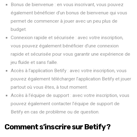
Bonus de bienvenue : en vous inscrivant, vous pouvez
également bénéficier d’un bonus de bienvenue qui vous
permet de commencer à jouer avec un peu plus de
budget.
Connexion rapide et sécurisée : avec votre inscription,
vous pouvez également bénéficier d’une connexion
rapide et sécurisée pour vous garantir une expérience de
jeu fluide et sans faille.
Accès à l’application Betify : avec votre inscription, vous
pouvez également télécharger l’application Betify et jouer
partout où vous êtes, à tout moment.
Accès à l’équipe de support : avec votre inscription, vous
pouvez également contacter l’équipe de support de
Betify en cas de problème ou de question.
Comment s’inscrire sur Betify ?