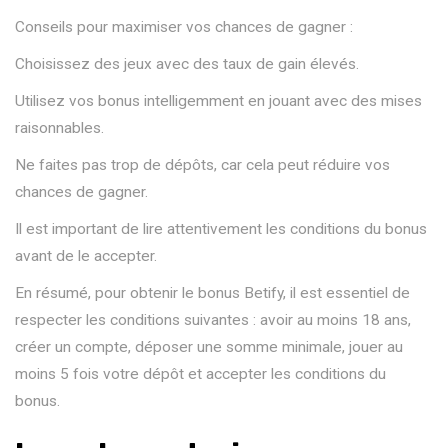
Conseils pour maximiser vos chances de gagner :
Choisissez des jeux avec des taux de gain élevés.
Utilisez vos bonus intelligemment en jouant avec des mises
raisonnables.
Ne faites pas trop de dépôts, car cela peut réduire vos
chances de gagner.
Il est important de lire attentivement les conditions du bonus
avant de le accepter.
En résumé, pour obtenir le bonus Betify, il est essentiel de
respecter les conditions suivantes : avoir au moins 18 ans,
créer un compte, déposer une somme minimale, jouer au
moins 5 fois votre dépôt et accepter les conditions du
bonus.