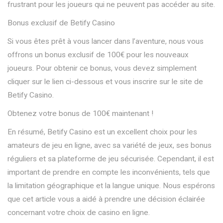
frustrant pour les joueurs qui ne peuvent pas accéder au site.
Bonus exclusif de Betify Casino
Si vous êtes prêt à vous lancer dans l’aventure, nous vous
offrons un bonus exclusif de 100€ pour les nouveaux
joueurs. Pour obtenir ce bonus, vous devez simplement
cliquer sur le lien ci-dessous et vous inscrire sur le site de
Betify Casino.
Obtenez votre bonus de 100€ maintenant !
En résumé, Betify Casino est un excellent choix pour les
amateurs de jeu en ligne, avec sa variété de jeux, ses bonus
réguliers et sa plateforme de jeu sécurisée. Cependant, il est
important de prendre en compte les inconvénients, tels que
la limitation géographique et la langue unique. Nous espérons
que cet article vous a aidé à prendre une décision éclairée
concernant votre choix de casino en ligne.