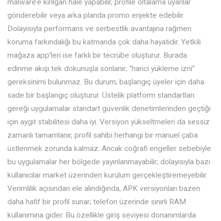
malware’e kırılgan hâle yapabilir, profile oltalama uyarılar
gönderebilir veya arka planda promo enjekte edebilir.
Dolayısıyla performans ve serbestlik avantajına rağmen
koruma farkındalığı bu katmanda çok daha hayatidir. Yetkili
mağaza app’leri ise farklı bir tecrübe oluşturur. Burada
edinme akışı tek dokunuşla sonlanır; “harici yükleme izni”
gereksinimi bulunmaz. Bu durum, başlangıç üyeler için daha
sade bir başlangıç oluşturur. Üstelik platform standartları
gereği uygulamalar standart güvenlik denetimlerinden geçtiği
için aygıt stabilitesi daha iyi. Versiyon yükseltmeleri da sessiz
zamanlı tamamlanır, profil sahibi herhangi bir manuel çaba
üstlenmek zorunda kalmaz. Ancak coğrafi engeller sebebiyle
bu uygulamalar her bölgede yayınlanmayabilir; dolayısıyla bazı
kullanıcılar market üzerinden kurulum gerçekleştiremeyebilir.
Verimlilik açısından ele alındığında, APK versiyonları bazen
daha hafif bir profil sunar; telefon üzerinde sınırlı RAM
kullanımına gider. Bu özellikle giriş seviyesi donanımlarda