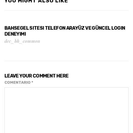
YOU MIGHT ALSO LIKE
BAHSEGEL SITESI TELEFON ARAYÜZ VE GÜNCEL LOGIN
DENEYIMI
dec_bh_common
LEAVE YOUR COMMENT HERE
COMENTARIO
*