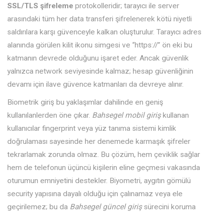
SSL/TLS şifreleme
protokolleridir; tarayıcı ile server
arasındaki tüm her data transferi şifrelenerek kötü niyetli
saldırılara karşı güvenceyle kalkan oluşturulur. Tarayıcı adres
alanında görülen kilit ikonu simgesi ve “https://” ön eki bu
katmanın devrede olduğunu işaret eder. Ancak güvenlik
yalnızca network seviyesinde kalmaz; hesap güvenliğinin
devamı için ilave güvence katmanları da devreye alınır.
Biometrik giriş bu yaklaşımlar dahilinde en geniş
kullanılanlerden öne çıkar.
Bahsegel mobil giriş
kullanan
kullanıcılar fingerprint veya yüz tanıma sistemi kimlik
doğrulaması sayesinde her denemede karmaşık şifreler
tekrarlamak zorunda olmaz. Bu çözüm, hem çeviklik sağlar
hem de telefonun üçüncü kişilerin eline geçmesi vakasında
oturumun emniyetini destekler. Biyometri, aygıtın gömülü
security yapısına dayalı olduğu için çalınamaz veya ele
geçirilemez; bu da
Bahsegel güncel giriş
sürecini koruma