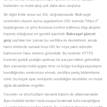
hızlandırır ve mobil akışı çok daha akıcı oluşturur.
Bir diğer kritik unsur ise SSL doğrulamasıdır. Akıllı aygıt
üzerinden oturum açma uygulanırken URL barında “https://”
başlangıcının ve şifre ikonunun kontrol edilmesi, bilgi akışının
kriptolu olduğunun en gerekli işaretidir.
Bahsegel güncel
giriş
sayfaları her zaman bu sertifika ile desteklenir; ancak
harici sitelerde sunulan kısa URL’ler veya yakın adresler
bahisseveri fake sitelere götürebilir. Bu nedenle HTTPS
kontrolü günlük pratiğin ayrılmaz bir parçası hâline gelmelidir.
Aynı zamanda mobil aygıtın time ve bölge konfigürasyonlarını
kendiliğinden senkronize etmek, sertifika yanlış bildirimlerini
önler; bu küçük ayar, emniyetin sürekliliğini destekler ve mobil
ağda aksaklıkları engeller.
Favoriler ve shortcutların devamlı bakımı de atlanmamalıdır.
Aynı mobilde birden fazla kısayol bırakmak kafa karışıklığına