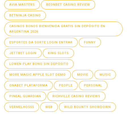
AVIA MASTERS
BEONBET CASINO REVIEW
BETNINJA CASINO
CASINOS BONOS BIENVENIDA GRATIS SIN DEPÓSITO EN
ARGENTINA 2026
ESPORTES DA SORTE LOGIN ENTRAR
FUNNY
JETTBET LOGIN
KING SLOTS
LOWEN PLAY BONO SIN DEPÓSITO
MORE MAGIC APPLE SLOT DEMO
MOVIE
MUSIC
ONABET PLATAFORMA
PEOPLE
PERSONAL
PINEAL GUARDIAN
RICHVILLE CASINO REVIEWS
VERMELHO555
WEB
WILD BOUNTY SHOWDOWN