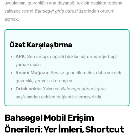
uygulansın, güvenliğin ana dayanağı tek bir başlıkta toplanır:
yalnızca resmî
Bahsegel giriş adresi
üzerinden oturum
açmak.
Özet Karşılaştırma
APK:
Seri setup, coğrafi blokları aşma, isteğe bağlı
yama koşulu.
Resmî Mağaza:
Sessiz güncellemeler, daha yüksek
güvenlik, yer yer ülke erişimi.
Ortak nokta:
Yalnızca
Bahsegel güncel giriş
sayfasından çekilen bağlantılar emniyetlidir.
Bahsegel Mobil Erişim
Önerileri: Yer İmleri, Shortcut