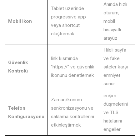
Anında hızlı
Tablet üzerinde
oturum,
progressive app
Mobil ikon
mobil
veya shortcut
hissiyatlı
oluşturmak
arayüz
Hileli sayfa
link kısmında
ve fake
Güvenlik
“https://” ve güvenlik
siteler karşı
Kontrolü
ikonunu denetlemek
emniyet
sunur
erişim
Zaman/konum
düşmelerini
Telefon
senkronizasyonu ve
ve TLS
Konfigürasyonu
saklama kontrollerini
hatalarını
etkinleştirmek
engeller