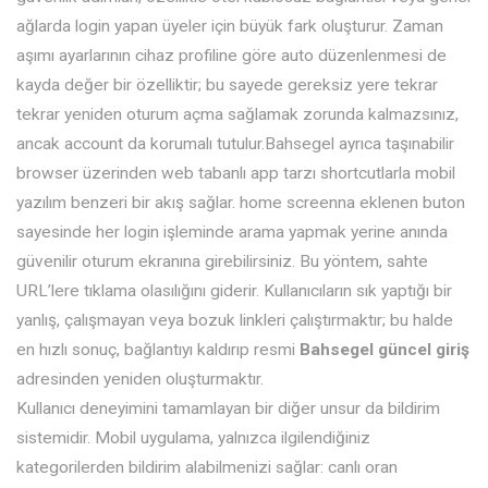
ağlarda login yapan üyeler için büyük fark oluşturur. Zaman
aşımı ayarlarının cihaz profiline göre auto düzenlenmesi de
kayda değer bir özelliktir; bu sayede gereksiz yere tekrar
tekrar yeniden oturum açma sağlamak zorunda kalmazsınız,
ancak account da korumalı tutulur.Bahsegel ayrıca taşınabilir
browser üzerinden web tabanlı app tarzı shortcutlarla mobil
yazılım benzeri bir akış sağlar. home screenna eklenen buton
sayesinde her login işleminde arama yapmak yerine anında
güvenilir oturum ekranına girebilirsiniz. Bu yöntem, sahte
URL’lere tıklama olasılığını giderir. Kullanıcıların sık yaptığı bir
yanlış, çalışmayan veya bozuk linkleri çalıştırmaktır; bu halde
en hızlı sonuç, bağlantıyı kaldırıp resmi
Bahsegel güncel giriş
adresinden yeniden oluşturmaktır.
Kullanıcı deneyimini tamamlayan bir diğer unsur da bildirim
sistemidir. Mobil uygulama, yalnızca ilgilendiğiniz
kategorilerden bildirim alabilmenizi sağlar: canlı oran