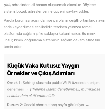
giriş
adresinden sil baştan oluşturmak olacaktır. Böylece
sistem, bozuk adresler yerine güvenli sayfayı yükler.
Parola koruması açısından ise parolanın çeşitli ortamlarda aynı
anda kaydedilmesi tehlikelidir; tercihen yalnızca temel
platformda sağlam şifre saklayıcı kullanılmalıdır. Bu minik
unsur, kimlik doğrulama sisteminin sağlam devam etmesini
temin eder.
Küçük Vaka Kutusu: Yaygın
Örnekler ve Çıkış Adımları
Örnek 1:
Şehir içi ulaşımda public Wi-Fi üzerinden erişim
denemesi →
şifreleme işareti denetlenmeli, mümkünse
cellular data aktif edilmelidir.
Durum 2:
Önceki shortcut boş sayfa görünüyor →