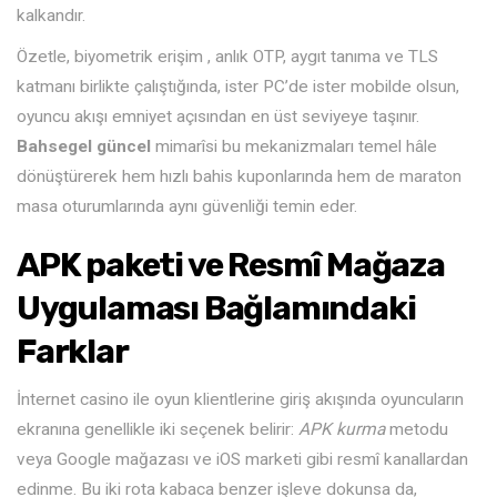
kalkandır.
Özetle, biyometrik erişim , anlık OTP, aygıt tanıma ve TLS
katmanı birlikte çalıştığında, ister PC’de ister mobilde olsun,
oyuncu akışı emniyet açısından en üst seviyeye taşınır.
Bahsegel güncel
mimarîsi bu mekanizmaları temel hâle
dönüştürerek hem hızlı bahis kuponlarında hem de maraton
masa oturumlarında aynı güvenliği temin eder.
APK paketi ve Resmî Mağaza
Uygulaması Bağlamındaki
Farklar
İnternet casino ile oyun klientlerine giriş akışında oyuncuların
ekranına genellikle iki seçenek belirir:
APK kurma
metodu
veya Google mağazası ve iOS marketi gibi resmî kanallardan
edinme. Bu iki rota kabaca benzer işleve dokunsa da,