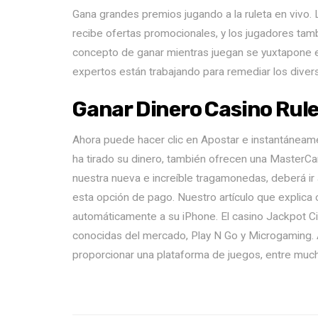
Gana grandes premios jugando a la ruleta en vivo.
recibe ofertas promocionales, y los jugadores tamb
concepto de ganar mientras juegan se yuxtapone es
expertos están trabajando para remediar los dive
Ganar Dinero Casino Rul
Ahora puede hacer clic en Apostar e instantáneame
ha tirado su dinero, también ofrecen una MasterCa
nuestra nueva e increíble tragamonedas, deberá ir a
esta opción de pago. Nuestro artículo que explica 
automáticamente a su iPhone. El casino Jackpot Ci
conocidas del mercado, Play N Go y Microgaming. 
proporcionar una plataforma de juegos, entre much