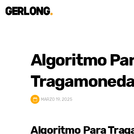
Algoritmo Pa
Tragamoneda
MARZO 19, 2025
Algoritmo Para Tra