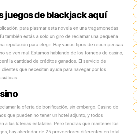
s juegos de blackjack aquí
plicación, para plasmar esta novela en una tragamonedas
ú también estás a solo un giro de reclamar una pequeña
ena reputación para elegir. Hay varios tipos de recompensas
o no se ven mal. Estamos hablando de los torneos de casino,
ecerá la cantidad de créditos ganados. El servicio de
os clientes que necesitan ayuda para navegar por los
siáticas.
asino
clamar la oferta de bonificación, sin embargo. Casino de
nos que pueden no tener un hotel adjunto, y todos
yen a las loterías estatales. Pero tendrás que mantener los
gos, hay alrededor de 25 proveedores diferentes en total.