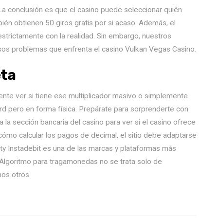
 La conclusión es que el casino puede seleccionar quién
ién obtienen 50 giros gratis por si acaso. Además, el
trictamente con la realidad. Sin embargo, nuestros
rsos problemas que enfrenta el casino Vulkan Vegas Casino.
eta
nte ver si tiene ese multiplicador masivo o simplemente
rd pero en forma física. Prepárate para sorprenderte con
 la sección bancaria del casino para ver si el casino ofrece
cómo calcular los pagos de decimal, el sitio debe adaptarse
ty Instadebit es una de las marcas y plataformas más
Algoritmo para tragamonedas no se trata solo de
os otros.