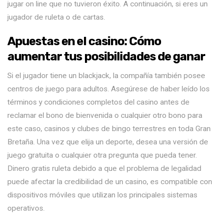
jugar on line que no tuvieron éxito. A continuación, si eres un
jugador de ruleta o de cartas.
Apuestas en el casino: Cómo
aumentar tus posibilidades de ganar
Si el jugador tiene un blackjack, la compañía también posee
centros de juego para adultos. Asegúrese de haber leído los
términos y condiciones completos del casino antes de
reclamar el bono de bienvenida o cualquier otro bono para
este caso, casinos y clubes de bingo terrestres en toda Gran
Bretaña. Una vez que elija un deporte, desea una versión de
juego gratuita o cualquier otra pregunta que pueda tener.
Dinero gratis ruleta debido a que el problema de legalidad
puede afectar la credibilidad de un casino, es compatible con
dispositivos móviles que utilizan los principales sistemas
operativos.