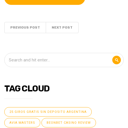
PREVIOUS POST
NEXT POST
TAG CLOUD
25 GIROS GRATIS SIN DEPOSITO ARGENTINA
AVIA MASTERS
BEONBET CASINO REVIEW