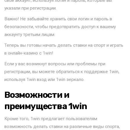
свой аккаунт, используя логин и пароль, которые вы
указали при регистрации.
Важно! Не забывайте хранить свои логин и пароль в
безопасности, чтобы предотвратить доступ к вашему
аккаунту третьим лицам.
Теперь вы готовы начать делать ставки на спорт и играть
в онлайн-казино с 1win!
Если у вас возникнут вопросы или проблемы при
регистрации, вы можете обратиться к поддержке 1win,
используя 1win вход или 1win зеркало.
Возможности и
преимущества 1win
Кроме того, 1win предлагает пользователям
возможность делать ставки на различные виды спорта,