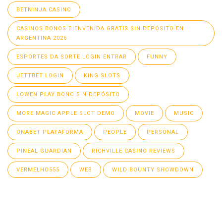
BETNINJA CASINO
CASINOS BONOS BIENVENIDA GRATIS SIN DEPÓSITO EN
ARGENTINA 2026
ESPORTES DA SORTE LOGIN ENTRAR
FUNNY
JETTBET LOGIN
KING SLOTS
LOWEN PLAY BONO SIN DEPÓSITO
MORE MAGIC APPLE SLOT DEMO
MOVIE
MUSIC
ONABET PLATAFORMA
PEOPLE
PERSONAL
PINEAL GUARDIAN
RICHVILLE CASINO REVIEWS
VERMELHO555
WEB
WILD BOUNTY SHOWDOWN