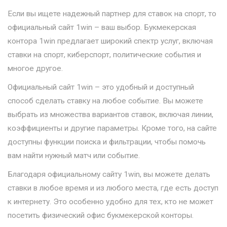
Если вы ищете надежный партнер для ставок на спорт, то
официальный сайт 1win – ваш выбор. Букмекерская
контора 1win предлагает широкий спектр услуг, включая
ставки на спорт, киберспорт, политические события и
многое другое.
Официальный сайт 1win – это удобный и доступный
способ сделать ставку на любое событие. Вы можете
выбрать из множества вариантов ставок, включая линии,
коэффициенты и другие параметры. Кроме того, на сайте
доступны функции поиска и фильтрации, чтобы помочь
вам найти нужный матч или событие.
Благодаря официальному сайту 1win, вы можете делать
ставки в любое время и из любого места, где есть доступ
к интернету. Это особенно удобно для тех, кто не может
посетить физический офис букмекерской конторы.