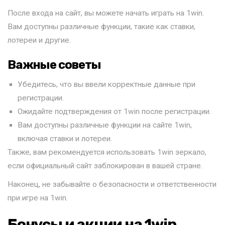
После входа на сайт, вы можете начать играть на 1win.
Вам доступны различные функции, такие как ставки,
лотереи и другие.
Важные советы
Убедитесь, что вы ввели корректные данные при
регистрации.
Ожидайте подтверждения от 1win после регистрации.
Вам доступны различные функции на сайте 1win,
включая ставки и лотереи.
Также, вам рекомендуется использовать 1win зеркало,
если официальный сайт заблокирован в вашей стране.
Наконец, не забывайте о безопасности и ответственности
при игре на 1win.
Бонусы и акции на 1win