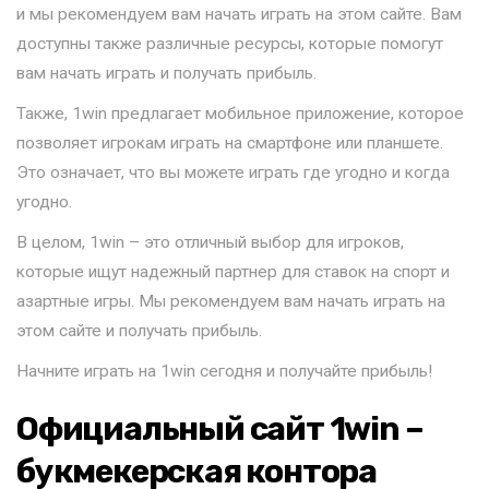
и мы рекомендуем вам начать играть на этом сайте. Вам
доступны также различные ресурсы, которые помогут
вам начать играть и получать прибыль.
Также, 1win предлагает мобильное приложение, которое
позволяет игрокам играть на смартфоне или планшете.
Это означает, что вы можете играть где угодно и когда
угодно.
В целом, 1win – это отличный выбор для игроков,
которые ищут надежный партнер для ставок на спорт и
азартные игры. Мы рекомендуем вам начать играть на
этом сайте и получать прибыль.
Начните играть на 1win сегодня и получайте прибыль!
Официальный сайт 1win –
букмекерская контора