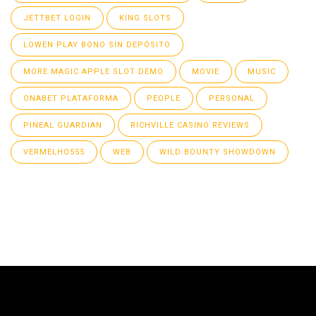
JETTBET LOGIN
KING SLOTS
LOWEN PLAY BONO SIN DEPÓSITO
MORE MAGIC APPLE SLOT DEMO
MOVIE
MUSIC
ONABET PLATAFORMA
PEOPLE
PERSONAL
PINEAL GUARDIAN
RICHVILLE CASINO REVIEWS
VERMELHO555
WEB
WILD BOUNTY SHOWDOWN