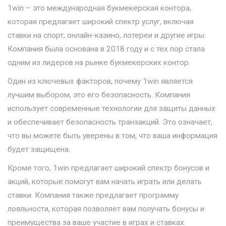
1win – это международная букмекерская контора,
которая предлагает широкий спектр услуг, включая
ставки на спорт, онлайн-казино, лотереи и другие игры.
Компания была основана в 2018 году и с тех пор стала
одним из лидеров на рынке букмекерских контор.
Один из ключевых факторов, почему 1win является
лучшим выбором, это его безопасность. Компания
использует современные технологии для защиты данных
и обеспечивает безопасность транзакций. Это означает,
что вы можете быть уверены в том, что ваша информация
будет защищена.
Кроме того, 1win предлагает широкий спектр бонусов и
акций, которые помогут вам начать играть или делать
ставки. Компания также предлагает программу
лояльности, которая позволяет вам получать бонусы и
преимущества за ваше участие в играх и ставках.