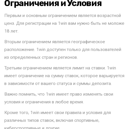
Ограничения и Условия
Первым и основным ограничением является возрастной
ценз. Для регистрации на 1win вам нужно быть не моложе
18 лет.
Вторым ограничением является географическое
расположение. 1win доступен только для пользователей
из определенных стран и регионов.
Третьим ограничением является лимит на ставки. 1win
имеет ограничение на сумму ставок, которое варьируется
в зависимости от вашего статуса и суммы депозита.
Важно помнить, что 1win имеет право изменять свои
условия и ограничения в любое время.
Кроме того, 1win имеет свои правила и условия для
различных типов ставок, включая спортивные,
киберспортивные и другие.