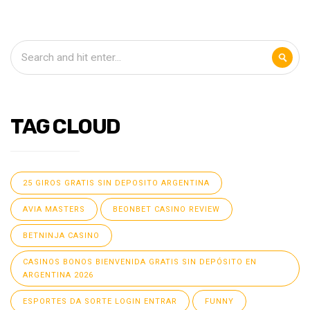
TAG CLOUD
25 GIROS GRATIS SIN DEPOSITO ARGENTINA
AVIA MASTERS
BEONBET CASINO REVIEW
BETNINJA CASINO
CASINOS BONOS BIENVENIDA GRATIS SIN DEPÓSITO EN
ARGENTINA 2026
ESPORTES DA SORTE LOGIN ENTRAR
FUNNY