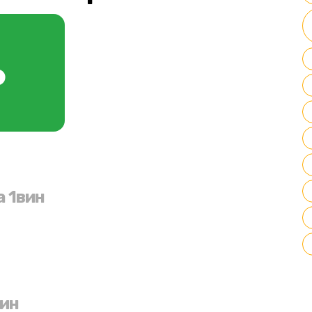
Ь
а 1вин
вин