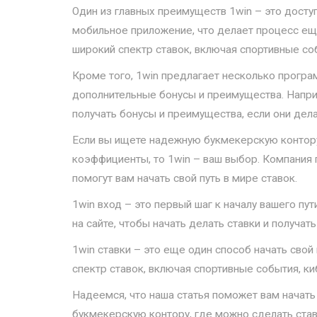
Один из главных преимуществ 1win – это доступ
мобильное приложение, что делает процесс ещ
широкий спектр ставок, включая спортивные со
Кроме того, 1win предлагает несколько програ
дополнительные бонусы и преимущества. Напр
получать бонусы и преимущества, если они дел
Если вы ищете надежную букмекерскую контору
коэффициенты, то 1win – ваш выбор. Компания 
помогут вам начать свой путь в мире ставок.
1win вход – это первый шаг к началу вашего пу
на сайте, чтобы начать делать ставки и получа
1win ставки – это еще один способ начать свой
спектр ставок, включая спортивные события, к
Надеемся, что наша статья поможет вам начать 
букмекерскую контору, где можно сделать ста