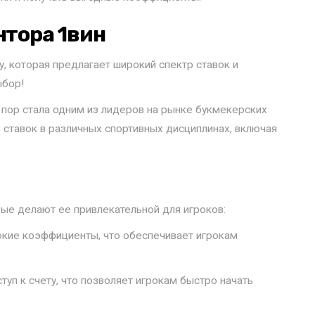
нтора 1вин
, которая предлагает широкий спектр ставок и
ыбор!
х пор стала одним из лидеров на рынке букмекерских
в ставок в различных спортивных дисциплинах, включая
ые делают ее привлекательной для игроков:
окие коэффициенты, что обеспечивает игрокам
туп к счету, что позволяет игрокам быстро начать