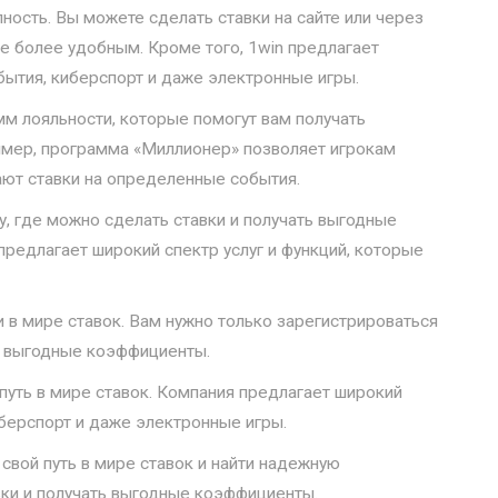
ность. Вы можете сделать ставки на сайте или через
е более удобным. Кроме того, 1win предлагает
бытия, киберспорт и даже электронные игры.
мм лояльности, которые помогут вам получать
имер, программа «Миллионер» позволяет игрокам
ают ставки на определенные события.
, где можно сделать ставки и получать выгодные
предлагает широкий спектр услуг и функций, которые
ти в мире ставок. Вам нужно только зарегистрироваться
ть выгодные коэффициенты.
 путь в мире ставок. Компания предлагает широкий
иберспорт и даже электронные игры.
свой путь в мире ставок и найти надежную
вки и получать выгодные коэффициенты.