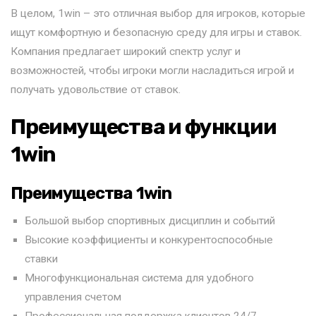
В целом, 1win – это отличная выбор для игроков, которые
ищут комфортную и безопасную среду для игры и ставок.
Компания предлагает широкий спектр услуг и
возможностей, чтобы игроки могли насладиться игрой и
получать удовольствие от ставок.
Преимущества и функции
1win
Преимущества 1win
Большой выбор спортивных дисциплин и событий
Высокие коэффициенты и конкурентоспособные
ставки
Многофункциональная система для удобного
управления счетом