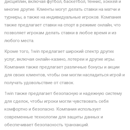
дисциплин, включая футбол, баскетбол, теннис, хоккей и
многие другие. Клиенты могут делать ставки на матчи и
турниры, а также на индивидуальные игроков. Компания
также предлагает ставки на спорт в режиме онлайн, что
позволяет игрокам делать ставки в любое время и из
любого места.
Кроме того, 1win предлагает широкий спектр других
услуг, включая онлайн-казино, лотереи и другие игры.
Компания также предлагает различные бонусы и акции
для своих клиентов, чтобы они могли насладиться игрой и
получать удовольствие от ставок.
1win также предлагает безопасную и надежную систему
для сделок, чтобы игроки могли чувствовать себя
комфортно и безопасно. Компания использует
современные технологии для защиты данных и
обеспечивает безопасность транзакций.