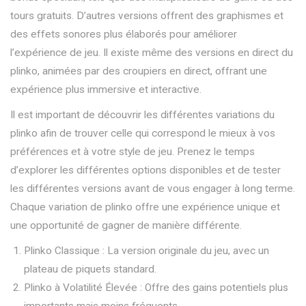
tours gratuits. D’autres versions offrent des graphismes et
des effets sonores plus élaborés pour améliorer
l’expérience de jeu. Il existe même des versions en direct du
plinko, animées par des croupiers en direct, offrant une
expérience plus immersive et interactive.
Il est important de découvrir les différentes variations du
plinko afin de trouver celle qui correspond le mieux à vos
préférences et à votre style de jeu. Prenez le temps
d’explorer les différentes options disponibles et de tester
les différentes versions avant de vous engager à long terme.
Chaque variation de plinko offre une expérience unique et
une opportunité de gagner de manière différente.
Plinko Classique : La version originale du jeu, avec un
plateau de piquets standard.
Plinko à Volatilité Élevée : Offre des gains potentiels plus