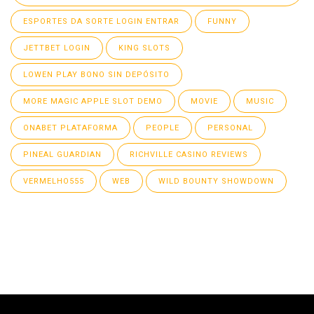
ESPORTES DA SORTE LOGIN ENTRAR
FUNNY
JETTBET LOGIN
KING SLOTS
LOWEN PLAY BONO SIN DEPÓSITO
MORE MAGIC APPLE SLOT DEMO
MOVIE
MUSIC
ONABET PLATAFORMA
PEOPLE
PERSONAL
PINEAL GUARDIAN
RICHVILLE CASINO REVIEWS
VERMELHO555
WEB
WILD BOUNTY SHOWDOWN