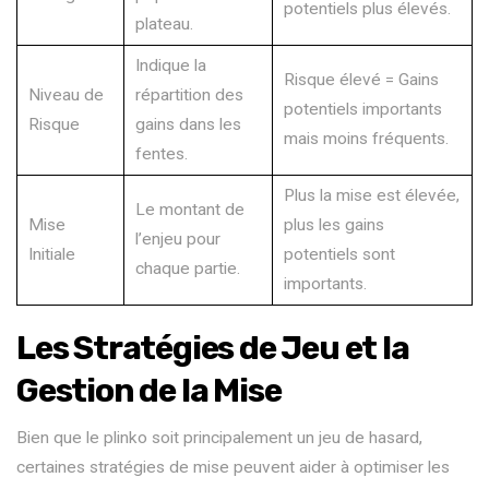
potentiels plus élevés.
plateau.
Indique la
Risque élevé = Gains
Niveau de
répartition des
potentiels importants
Risque
gains dans les
mais moins fréquents.
fentes.
Plus la mise est élevée,
Le montant de
Mise
plus les gains
l’enjeu pour
Initiale
potentiels sont
chaque partie.
importants.
Les Stratégies de Jeu et la
Gestion de la Mise
Bien que le plinko soit principalement un jeu de hasard,
certaines stratégies de mise peuvent aider à optimiser les