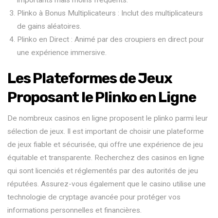
importants mais moins fréquents.
Plinko à Bonus Multiplicateurs : Inclut des multiplicateurs
de gains aléatoires.
Plinko en Direct : Animé par des croupiers en direct pour
une expérience immersive.
Les Plateformes de Jeux
Proposant le Plinko en Ligne
De nombreux casinos en ligne proposent le plinko parmi leur
sélection de jeux. Il est important de choisir une plateforme
de jeux fiable et sécurisée, qui offre une expérience de jeu
équitable et transparente. Recherchez des casinos en ligne
qui sont licenciés et réglementés par des autorités de jeu
réputées. Assurez-vous également que le casino utilise une
technologie de cryptage avancée pour protéger vos
informations personnelles et financières.