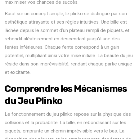
maximiser vos chances de succès.
Basé sur un concept simple, le plinko se distingue par son
esthétique attrayante et ses règles intuitives. Une bille est
lâchée depuis le sommet d’un plateau rempli de piquets, et
rebondit aléatoirement en descendant jusqu’à une des
fentes inférieures. Chaque fente correspond à un gain
potentiel, multipliant ainsi votre mise initiale. La beauté du jeu
réside dans son imprévisibilité, rendant chaque partie unique
et excitante.
Comprendre les Mécanismes
du Jeu Plinko
Le fonctionnement du jeu plinko repose sur la physique des
collisions et la probabilité. La bille, en rebondissant sur les
piquets, emprunte un chemin imprévisible vers le bas. La