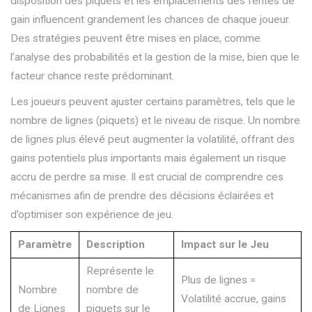
disposition des piquets et les emplacements des fentes de
gain influencent grandement les chances de chaque joueur.
Des stratégies peuvent être mises en place, comme
l’analyse des probabilités et la gestion de la mise, bien que le
facteur chance reste prédominant.
Les joueurs peuvent ajuster certains paramètres, tels que le
nombre de lignes (piquets) et le niveau de risque. Un nombre
de lignes plus élevé peut augmenter la volatilité, offrant des
gains potentiels plus importants mais également un risque
accru de perdre sa mise. Il est crucial de comprendre ces
mécanismes afin de prendre des décisions éclairées et
d’optimiser son expérience de jeu.
Paramètre
Description
Impact sur le Jeu
Représente le
Plus de lignes =
Nombre
nombre de
Volatilité accrue, gains
de Lignes
piquets sur le