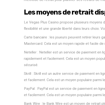
Les moyens de retrait di
Le Vegas Plus Casino propose plusieurs moyens de r
flexibilité et une grande liberté dans leurs choix. V
Carte bancaire : les joueurs peuvent retirer leurs g
Mastercard. Cela est un moyen rapide et facile de re
Neteller : Neteller est un service de paiement en li
rapidement et facilement. Cela est un moyen populai
sécurisé.
Skrill : Skrill est un autre service de paiement en 
et facilement. Cela est un moyen populaire parmi les
PayPal : PayPal est un service de paiement en lign
et facilement. Cela est un moyen populaire parmi les
Bank Wire : le Bank Wire est un moyen de retrait p