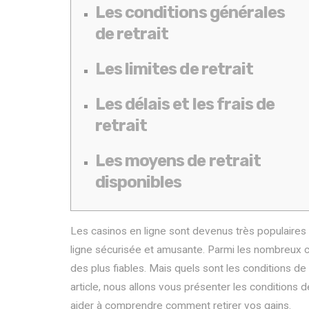
Les conditions générales
de retrait
Les limites de retrait
Les délais et les frais de
retrait
Les moyens de retrait
disponibles
Les casinos en ligne sont devenus très populaires
ligne sécurisée et amusante. Parmi les nombreux ca
des plus fiables. Mais quels sont les conditions de
article, nous allons vous présenter les conditions 
aider à comprendre comment retirer vos gains.