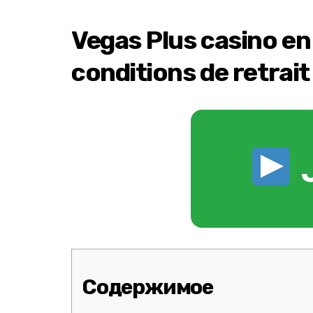
Vegas Plus casino en 
conditions de retrait
Содержимое