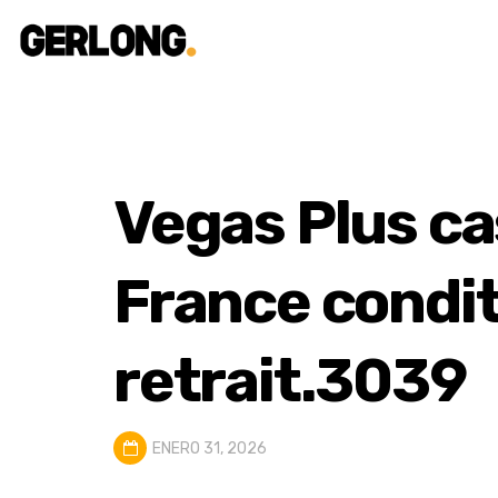
Vegas Plus ca
France condit
retrait.3039
ENERO 31, 2026