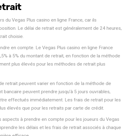
etrait
rs du Vegas Plus casino en ligne France, car ils
osition. Le délai de retrait est généralement de 24 heures,
ait choisie.
rendre en compte. Le Vegas Plus casino en ligne France
 0,5% à 5% du montant de retrait, en fonction de la méthode
alement plus élevés pour les méthodes de retrait plus
s de retrait peuvent varier en fonction de la méthode de
ent bancaire peuvent prendre jusqu’à 5 jours ouvrables,
 être effectués immédiatement. Les frais de retrait pour les
us élevés que pour les retraits par carte de crédit.
 des aspects à prendre en compte pour les joueurs du Vegas
prendre les délais et les frais de retrait associés à chaque
nière efficace.