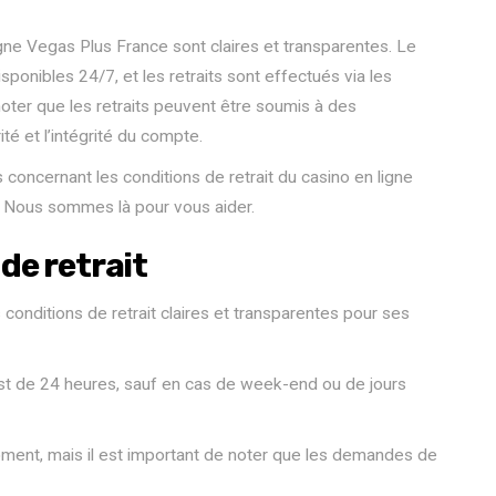
igne Vegas Plus France sont claires et transparentes. Le
isponibles 24/7, et les retraits sont effectués via les
oter que les retraits peuvent être soumis à des
ité et l’intégrité du compte.
oncernant les conditions de retrait du casino en ligne
. Nous sommes là pour vous aider.
de retrait
onditions de retrait claires et transparentes pour ses
st de 24 heures, sauf en cas de week-end ou de jours
ment, mais il est important de noter que les demandes de